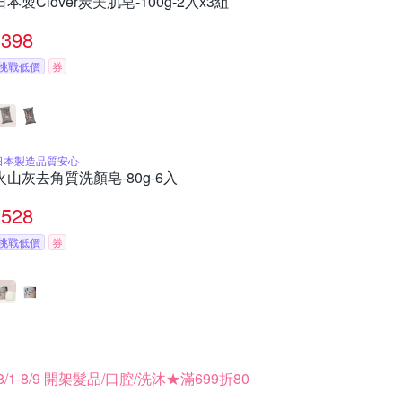
日本製Clover炭美肌皂-100g-2入x3組
398
挑戰低價
券
日本製造品質安心
火山灰去角質洗顏皂-80g-6入
528
挑戰低價
券
8/1-8/9 開架髮品/口腔/洗沐★滿699折80