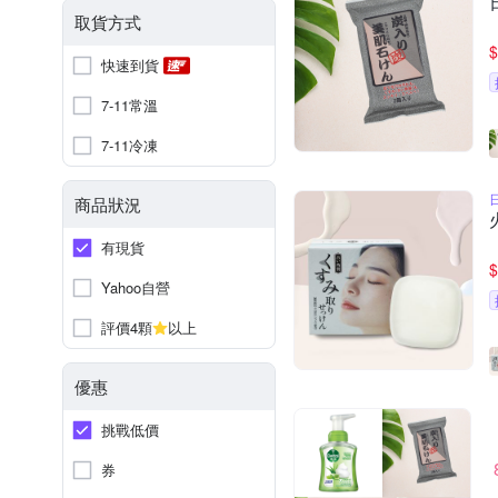
取貨方式
$
快速到貨
7-11常溫
7-11冷凍
商品狀況
有現貨
$
Yahoo自營
評價4顆
以上
優惠
挑戰低價
券