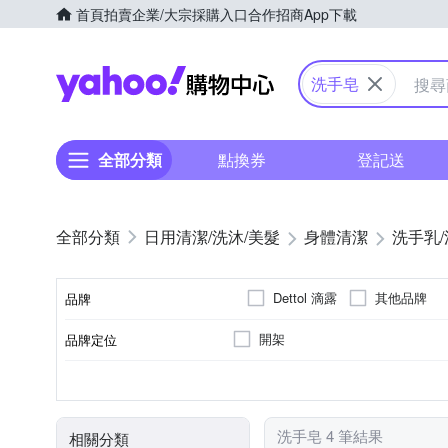
首頁
拍賣
企業/大宗採購入口
合作招商
App下載
Yahoo購物中心
洗手皂
全部分類
點換券
登記送
日用清潔/洗沐/美髮
身體清潔
洗手乳/
Dettol 滴露
其他品牌
品牌
開架
品牌定位
品牌名稱
大人
各種肌膚
身體保養
潔顏
2年，依商品外包裝所標
洗手乳/乾洗手
臉部眼部
-
適用對象
適用膚質
適用部位
品類
製造日期/有效日期
洗手皂 4 筆結果
相關分類