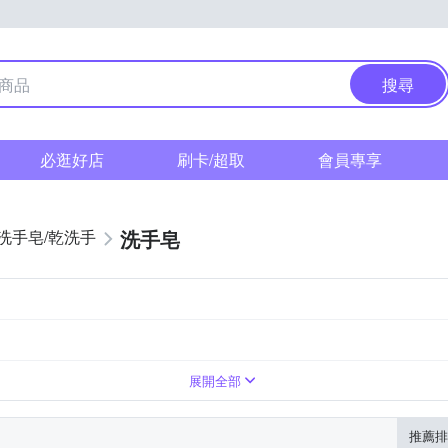
搜尋
必逛好店
刷卡/超取
會員專享
洗手皂
洗手皂/乾洗手
示為主
展開全部
推薦排