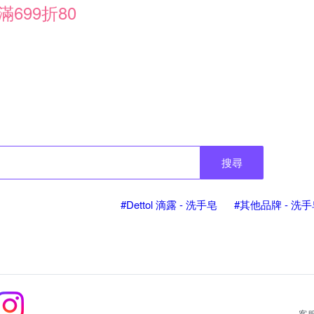
滿699折80
搜尋
#Dettol 滴露 - 洗手皂
#其他品牌 - 洗
客