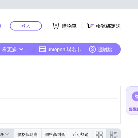
購物車
帳號綁定送
登入
看更多
uniopen 聯名卡
超贈點
序
價格低到高
價格高到低
近期熱銷