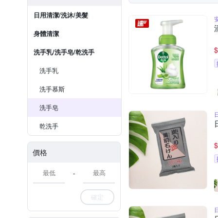
日用清潔/洗沐/美髮
身體清潔
$
洗手乳/洗手皂/乾洗手
洗手乳
洗手慕斯
洗手皂
乾洗手
$
價格
-
確定