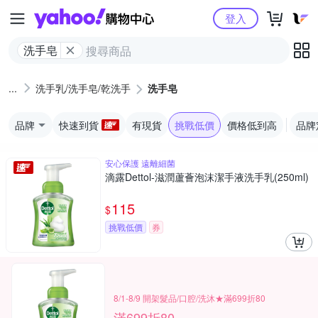
Yahoo購物中心
登入
洗手皂
洗手乳/洗手皂/乾洗手
洗手皂
品牌
快速到貨
有現貨
挑戰低價
價格低到高
品牌
安心保護 遠離細菌
滴露Dettol-滋潤蘆薈泡沫潔手液洗手乳(250ml)
115
$
挑戰低價
券
8/1-8/9 開架髮品/口腔/洗沐★滿699折80
滿699折80