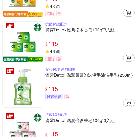
4.6
(
7
)
活動
券
抗菌保護配方
滴露Dettol-經典松木香皂100g*3入組
115
$
4.9
(
5
)
活動
券
安心保護 遠離細菌
滴露Dettol-滋潤蘆薈泡沫潔手液洗手乳(250ml)
115
$
挑戰低價
券
抗菌保護配方
滴露Dettol-滋潤倍護香皂100g*3入組
115
$