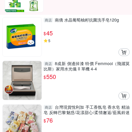
南僑 水晶葡萄柚籽抗菌洗手皂120g
商店
45
$
5
8成新 側邊掉漆 特價 Femmooi（飛躍莫
商店
比斯）家用水光儀 II 單機 4-4
550
$
台灣現貨悅利加 手工香氛皂 香水皂 精油
商店
皂 反轉巴黎魅惑/花漾甜心/柔情邂逅/藍風鈴迷
迭/COC
76
$