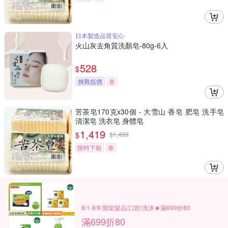
日本製造品質安心
火山灰去角質洗顏皂-80g-6入
528
$
挑戰低價
券
苦茶皂170克x30個 - 大雪山 香皂 肥皂 洗手皂
清潔皂 洗衣皂 身體皂
1,419
$
$
1,499
限時下殺
券
8/1-8/9 開架髮品/口腔/洗沐★滿699折80
滿699折80