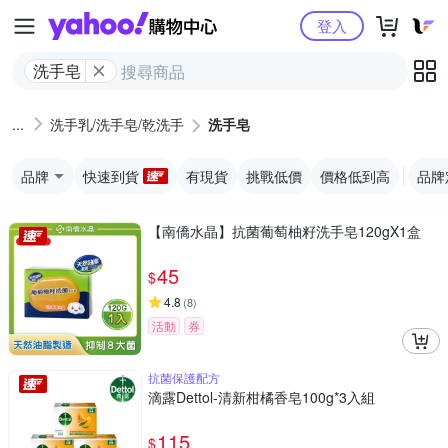
Yahoo購物中心
登入
洗手皂
洗手乳/洗手皂/乾洗手
洗手皂
品牌
快速到貨
有現貨
挑戰低價
價格低到高
品牌
【南僑水晶】抗菌葡萄柚籽洗手皂120gX1盒
45
$
4.8
(
8
)
活動
券
抗菌保護配方
滴露Dettol-清新柑橘香皂100g*3入組
115
$