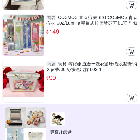
COSMOS 青春痘夾 601/COSMOS 青春
商店
痘夾 602/Lumina彈簧式按摩雙頭耳扒/貝印修
甘皮器/COSMOS 彩色青春棒
149
$
現貨 尋寶趣 五合一洗衣凝珠/洗衣凝珠/持
商店
久留香/30入/快速出貨 L02-1
99
$
尋寶趣嚴選