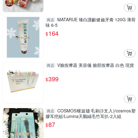
MATARUE 臻白護齦健齒牙膏 120G 薄荷
商店
味 6-5
164
$
V臉按摩器 美容儀 臉部按摩器 白色 現貨
商店
399
$
COSMOS螺旋睫毛刷(3支入)/cosmos塑
商店
膠耳挖組/Lumina天鵝絨毛竹耳扒-2入組
87
$