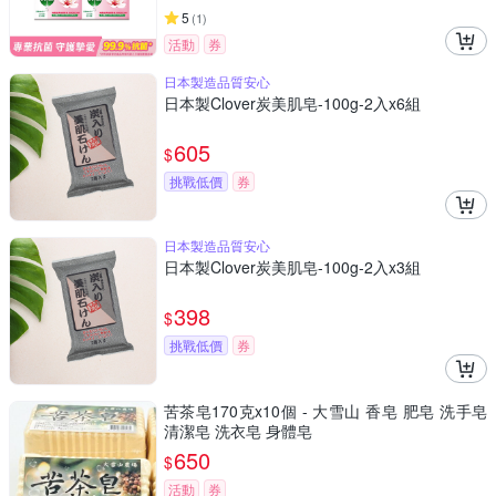
5
(
1
)
活動
券
日本製造品質安心
日本製Clover炭美肌皂-100g-2入x6組
605
$
挑戰低價
券
日本製造品質安心
日本製Clover炭美肌皂-100g-2入x3組
398
$
挑戰低價
券
苦茶皂170克x10個 - 大雪山 香皂 肥皂 洗手皂
清潔皂 洗衣皂 身體皂
650
$
活動
券