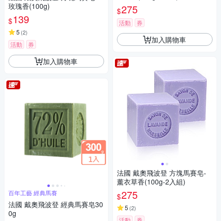
玫瑰香(100g)
275
$
139
$
活動
券
5
(
2
)
加入購物車
活動
券
加入購物車
法國 戴奧飛波登 方塊馬賽皂-
薰衣草香(100g-2入組)
275
百年工藝 經典馬賽
$
法國 戴奧飛波登 經典馬賽皂30
5
(
2
)
0g
活動
券