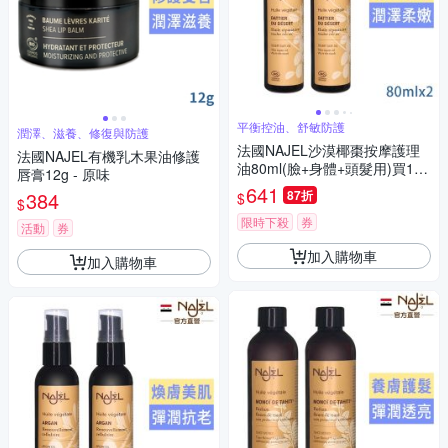
平衡控油、舒敏防護
潤澤、滋養、修復與防護
法國NAJEL沙漠椰棗按摩護理
法國NAJEL有機乳木果油修護
油80ml(臉+身體+頭髮用)買1送
唇膏12g - 原味
1
641
384
87折
$
$
限時下殺
券
活動
券
加入購物車
加入購物車