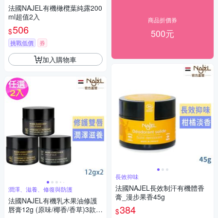
皮
法國NAJEL有機橄欖葉純露200
ml超值2入
商品折價券
506
$
500元
挑戰低價
券
加入購物車
長效抑味
法國NAJEL長效制汗有機體香
潤澤、滋養、修復與防護
膏_漫步果香45g
法國NAJEL有機乳木果油修護
384
唇膏12g (原味/椰香/香草)3款任
$