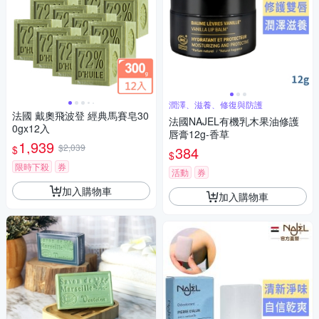
潤澤、滋養、修復與防護
法國 戴奧飛波登 經典馬賽皂30
法國NAJEL有機乳木果油修護
0gx12入
唇膏12g-香草
1,939
$2,039
$
384
$
限時下殺
券
活動
券
加入購物車
加入購物車