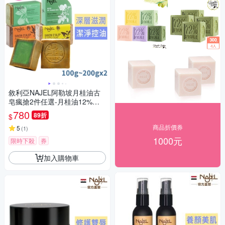
敘利亞NAJEL阿勒坡月桂油古
皂瘋搶2件任選-月桂油12%、
原味、檸檬、玫瑰、阿鞏油、
780
89折
$
橙花、紫羅蘭、茉莉
商品折價券
5
(
1
)
1000元
限時下殺
券
加入購物車