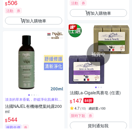
選2款
506
活動
券
$
活動
券
加入購物車
加入購物車
補貨中
法國La-Cigale馬賽皂 (任選)
147
淡淡的草本香氣，舒緩淨化肌膚和頭
84折
$
皮
法國NAJEL有機橄欖葉純露200
4.7
(
10
)
總銷量>100
ml
限時下殺
券
544
$
貨到通知我
挑戰低價
券