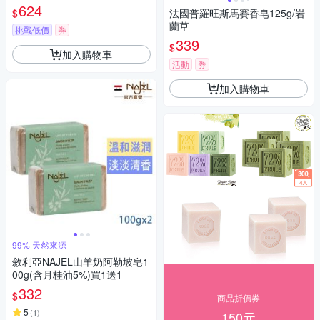
624
$
法國普羅旺斯馬賽香皂125g/岩
蘭草
挑戰低價
券
339
$
加入購物車
活動
券
加入購物車
99% 天然來源
敘利亞NAJEL山羊奶阿勒坡皂1
00g(含月桂油5%)買1送1
332
$
商品折價券
5
(
1
)
150元