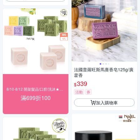
法國普羅旺斯馬賽香皂125g/廣
藿香
339
$
8/10-8/12 開架髮品/口腔/洗沐★滿699折100
活動
券
滿699折100
加入購物車