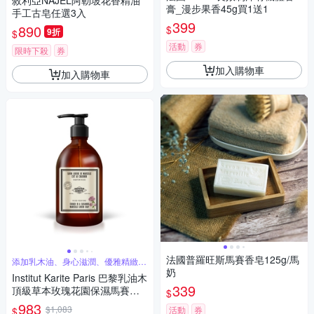
敘利亞NAJEL阿勒坡花香精油
膏_漫步果香45g買1送1
手工古皂任選3入
399
890
$
9折
$
活動
券
限時下殺
券
加入購物車
加入購物車
法國普羅旺斯馬賽香皂125g/馬
添加乳木油、身心滋潤、優雅精緻的
玫瑰氣息
奶
Institut Karite Paris 巴黎乳油木
339
頂級草本玫瑰花園保濕馬賽液
$
體皂 500ml
983
$1,083
活動
券
$