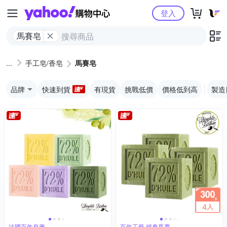
Yahoo購物中心
登入
馬賽皂
手工皂/香皂
馬賽皂
品牌
快速到貨
有現貨
挑戰低價
價格低到高
製造
法國百年皂廠
百年工藝 經典馬賽