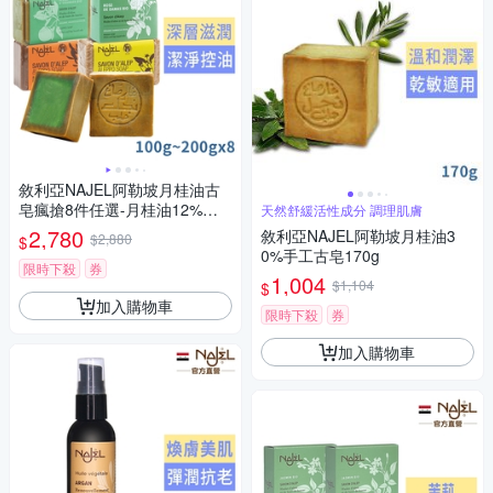
敘利亞NAJEL阿勒坡月桂油古
皂瘋搶8件任選-月桂油12%、
天然舒緩活性成分 調理肌膚
原味、檸檬、玫瑰、阿鞏油、
2,780
敘利亞NAJEL阿勒坡月桂油3
$2,880
$
橙花、紫羅蘭、茉莉
0%手工古皂170g
限時下殺
券
1,004
$1,104
$
加入購物車
限時下殺
券
加入購物車