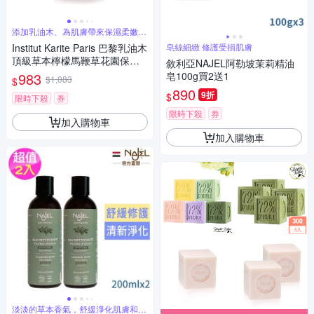
添加乳油木、為肌膚帶來保濕柔嫩和
舒適感
Institut Karite Paris 巴黎乳油木
皂絲細緻 修護受損肌膚
頂級草本檸檬馬鞭草花園保濕
敘利亞NAJEL阿勒坡茉莉精油
馬賽液體皂 500ml
983
皂100g買2送1
$1,083
$
890
9折
$
限時下殺
券
限時下殺
券
加入購物車
加入購物車
淡淡的草本香氣，舒緩淨化肌膚和頭