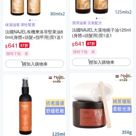
潤澤滋養 完美配方
保濕滋養 彈性緊實
法國NAJEL大溪地梔子油125ml
法國NAJEL有機摩洛哥堅果油8
(身體+頭髮用)買1送1
0ml(身體+頭髮+指甲用)買1送1
641
641
87折
$
87折
$
限時下殺
券
限時下殺
券
加入購物車
加入購物車