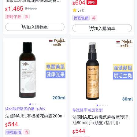
頂級草本玫瑰花園保濕馬賽液
604
86折
$
體皂 1000ml
1,465
$1,565
$
5
(
1
)
限時下殺
券
挑戰低價
券
加入購物車
加入購物車
淡化瑕疵暗沉的嫩白功效
修護雙手 粗荒乾裂
法國NAJEL有機橙花純露200ml
法國NAJEL有機蓖麻按摩護理
544
油80ml(手+頭髮+指甲用)
$
544
$
挑戰低價
券