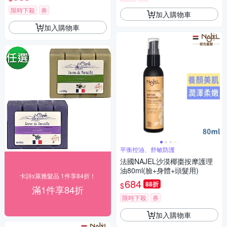
限時下殺
券
加入購物車
加入購物車
平衡控油、舒敏防護
法國NAJEL沙漠椰棗按摩護理
油80ml(臉+身體+頭髮用)
卡詩x萊雅髮品 1件享84折！
684
88折
$
滿1件享84折
限時下殺
券
加入購物車