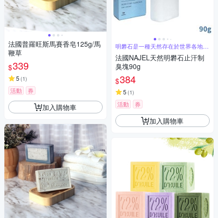
法國普羅旺斯馬賽香皂125g/馬
明礬石是一種天然存在於世界各地的
鞭草
礦物
法國NAJEL天然明礬石止汗制
339
臭塊90g
$
384
5
(
1
)
$
活動
券
5
(
1
)
活動
券
加入購物車
加入購物車