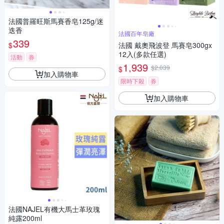
法國普羅旺斯馬賽香皂125g/迷
迭香
法國百年皂廠
339
$
法國 戴奧飛波登 馬賽皂300gx
12入(多款任選)
活動
券
1,939
$2,039
$
加入購物車
限時下殺
券
加入購物車
法國NAJEL有機大馬士革玫瑰
純露200ml