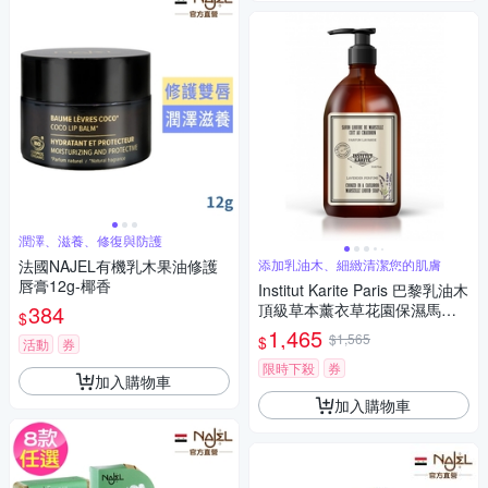
潤澤、滋養、修復與防護
法國NAJEL有機乳木果油修護
添加乳油木、細緻清潔您的肌膚
唇膏12g-椰香
Institut Karite Paris 巴黎乳油木
384
頂級草本薰衣草花園保濕馬賽
$
液體皂1000ml
1,465
$1,565
$
活動
券
限時下殺
券
加入購物車
加入購物車