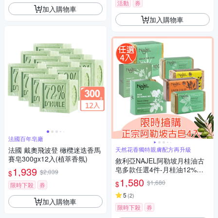
活動
券
加入購物車
加入購物車
法國百年皂廠
法國 戴奧飛波登 橄欖迷迭香馬
天然花香獨特親膚配方再升級
賽皂300gx12入(植萃香氛)
敘利亞NAJEL阿勒坡月桂油古
1,939
皂多款任選4件-月桂油12%、
$2,039
$
原味、檸檬、玫瑰、阿鞏油、
1,580
$1,680
$
限時下殺
券
橙花、紫羅蘭、茉莉
5
(
2
)
加入購物車
限時下殺
券