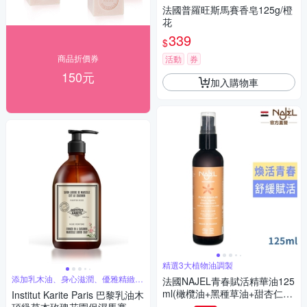
法國普羅旺斯馬賽香皂125g/橙
花
339
$
商品折價券
活動
券
150元
加入購物車
精選3大植物油調製
添加乳木油、身心滋潤、優雅精緻的
法國NAJEL青春賦活精華油125
玫瑰氣息
ml(橄欖油+黑種草油+甜杏仁
Institut Karite Paris 巴黎乳油木
油)-身體+頭髮用