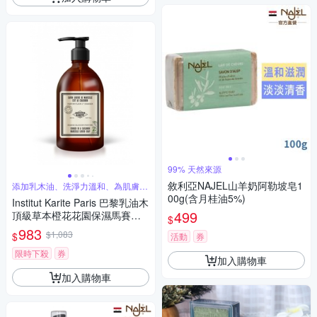
99% 天然來源
敘利亞NAJEL山羊奶阿勒坡皂1
添加乳木油、洗淨力溫和、為肌膚清
爽保濕
00g(含月桂油5%)
Institut Karite Paris 巴黎乳油木
499
頂級草本橙花花園保濕馬賽液
$
體皂 500ml
983
$1,083
$
活動
券
限時下殺
券
加入購物車
加入購物車