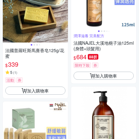
潤澤滋養 完美配方
法國NAJEL大溪地梔子油125ml
(身體+頭髮用)
法國普羅旺斯馬賽香皂125g/花
684
蜜
88折
$
339
$
限時下殺
券
5
(
1
)
加入購物車
活動
券
加入購物車