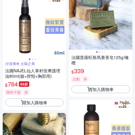
法國普羅旺斯馬賽香皂125g/橄
欖
沙漠傳奇 太陽之果
339
法國NAJEL仙人掌籽按摩護理
$
油80ml(臉+脖頸+胸部用)
活動
券
764
89折
$
加入購物車
限時下殺
券
加入購物車