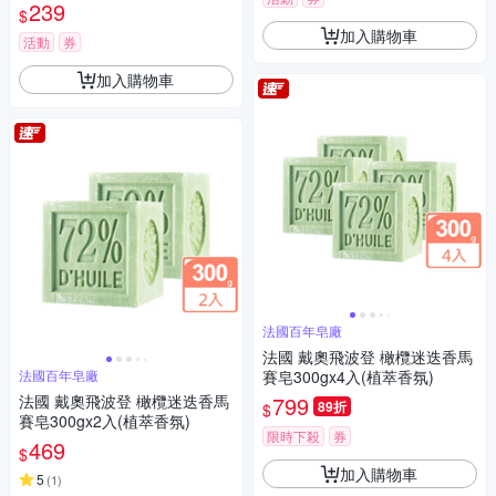
239
$
加入購物車
活動
券
加入購物車
法國百年皂廠
法國 戴奧飛波登 橄欖迷迭香馬
法國百年皂廠
賽皂300gx4入(植萃香氛)
法國 戴奧飛波登 橄欖迷迭香馬
799
89折
$
賽皂300gx2入(植萃香氛)
限時下殺
券
469
$
加入購物車
5
(
1
)