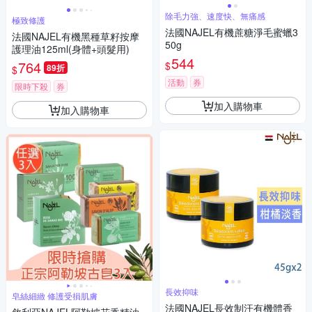
除毛力強、速度快、無痛感
極致修護
法國NAJEL有機蔗糖淨毛蜜蠟3
法國NAJEL有機黑種草籽按摩
50g
護理油125ml(身體+頭髮用)
544
764
$
89折
$
活動
券
限時下殺
券
加入購物車
加入購物車
長效抑味
皂絲細緻 修護受損肌膚
法國NAJEL長效制汗有機體香