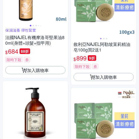
保濕滋養 彈性緊實
法國NAJEL有機摩洛哥堅果油8
0ml(身體+頭髮+指甲用)
敘利亞NAJEL阿勒坡茉莉精油
684
皂100g買2送1
88折
$
899
9折
$
限時下殺
券
限時下殺
券
加入購物車
加入購物車