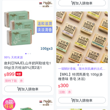
加入購物車
99% 天然來源
敘利亞NAJEL山羊奶阿勒坡皂1
00g(含月桂油5%)買2送1
一場關於香氣、陽光與肌膚的法式洗
沐儀式
899
9折
【MKL】特潤馬賽皂 100g(多
$
種香味 香皂 沐浴)
限時下殺
券
300
$
加入購物車
活動
券
加入購物車