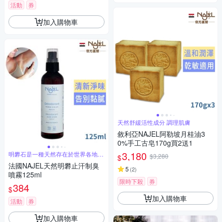
活動
券
加入購物車
天然舒緩活性成分 調理肌膚
敘利亞NAJEL阿勒坡月桂油3
0%手工古皂170g買2送1
3,180
明礬石是一種天然存在於世界各地的
$3,280
$
礦物
法國NAJEL天然明礬止汗制臭
5
(
2
)
噴霧125ml
限時下殺
券
384
$
加入購物車
活動
券
加入購物車