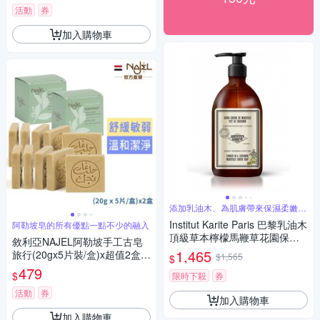
活動
券
加入購物車
添加乳油木、為肌膚帶來保濕柔嫩和
舒適感
Institut Karite Paris 巴黎乳油木
阿勒坡皂的所有優點一點不少的融入
頂級草本檸檬馬鞭草花園保濕
敘利亞NAJEL阿勒坡手工古皂
馬賽液體皂1000ml
1,465
旅行(20gx5片裝/盒)x超值2盒
$1,565
$
(含月桂油5%)
479
$
限時下殺
券
活動
券
加入購物車
加入購物車