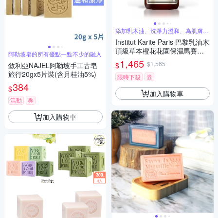
添加乳木油、洗淨力溫和、為肌膚清
爽保濕
Institut Karite Paris 巴黎乳油木
頂級草本橙花花園保濕馬賽液
阿勒坡皂的所有優點一點不少的融入
體皂 1000ml
1,465
$1,565
$
敘利亞NAJEL阿勒坡手工古皂
旅行20gx5片裝(含月桂油5%)
限時下殺
券
384
$
加入購物車
活動
券
加入購物車