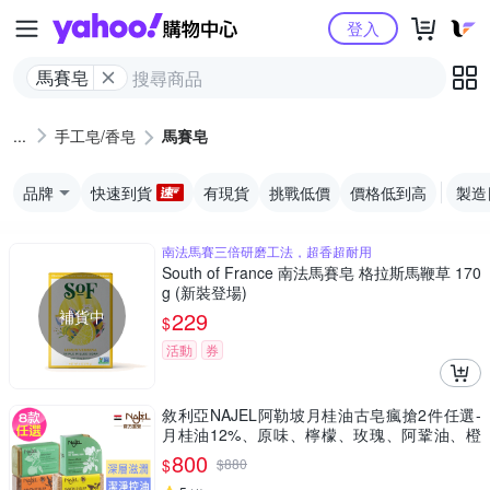
Yahoo購物中心
登入
馬賽皂
手工皂/香皂
馬賽皂
品牌
快速到貨
有現貨
挑戰低價
價格低到高
製造
南法馬賽三倍研磨工法，超香超耐用
South of France 南法馬賽皂 格拉斯馬鞭草 170
g (新裝登場)
補貨中
229
$
活動
券
敘利亞NAJEL阿勒坡月桂油古皂瘋搶2件任選-
月桂油12%、原味、檸檬、玫瑰、阿鞏油、橙
花、紫羅蘭、茉莉
800
$
$
880