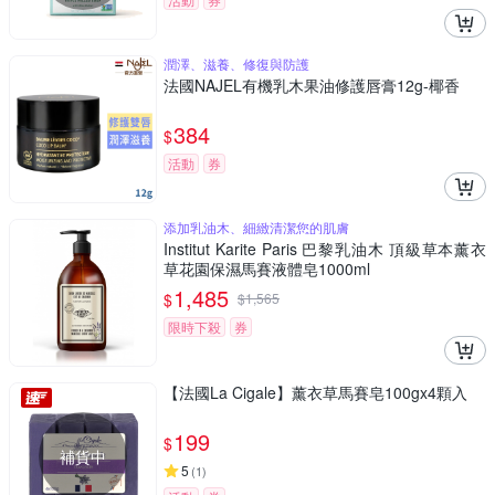
潤澤、滋養、修復與防護
法國NAJEL有機乳木果油修護唇膏12g-椰香
384
$
活動
券
添加乳油木、細緻清潔您的肌膚
Institut Karite Paris 巴黎乳油木 頂級草本薰衣
草花園保濕馬賽液體皂1000ml
1,485
$
$
1,565
限時下殺
券
【法國La Cigale】薰衣草馬賽皂100gx4顆入
199
$
補貨中
5
(
1
)