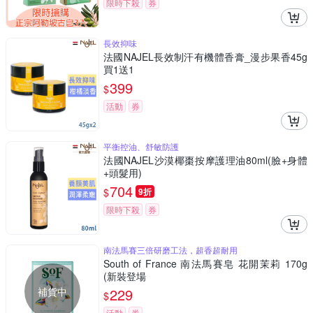
限時下殺
券
長效抑味
法國NAJEL長效制汗有機體香膏_漫步果香45g
買1送1
399
$
活動
券
平衡控油、舒敏防護
法國NAJEL沙漠椰棗按摩護理油80ml(臉+身體
+頭髮用)
704
$
9折
限時下殺
券
南法馬賽三倍研磨工法，超香超耐用
South of France 南法馬賽皂 花開茉莉 170g
(新裝登場
補貨中
229
$
活動
券