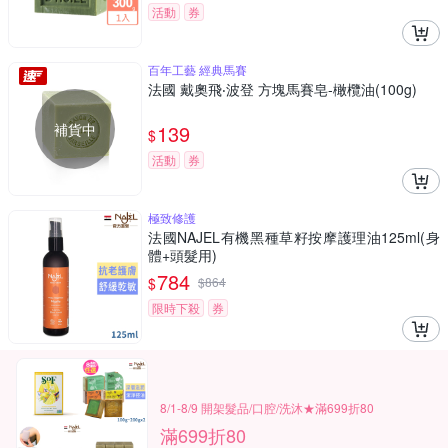
活動
券
百年工藝 經典馬賽
法國 戴奧飛‧波登 方塊馬賽皂-橄欖油(100g)
補貨中
139
$
活動
券
極致修護
法國NAJEL有機黑種草籽按摩護理油125ml(身
體+頭髮用)
784
$
$
864
限時下殺
券
8/1-8/9 開架髮品/口腔/洗沐★滿699折80
滿699折80