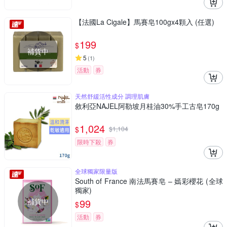
【法國La Cigale】馬賽皂100gx4顆入 (任選)
199
$
補貨中
5
(
1
)
活動
券
天然舒緩活性成分 調理肌膚
敘利亞NAJEL阿勒坡月桂油30%手工古皂170g
1,024
$
$
1,104
限時下殺
券
全球獨家限量版
South of France 南法馬賽皂 – 嫣彩櫻花 (全球
獨家)
補貨中
99
$
活動
券