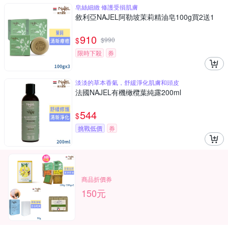
皂絲細緻 修護受損肌膚
敘利亞NAJEL阿勒坡茉莉精油皂100g買2送1
910
$
$
990
限時下殺
券
淡淡的草本香氣，舒緩淨化肌膚和頭皮
法國NAJEL有機橄欖葉純露200ml
544
$
挑戰低價
券
商品折價券
150元