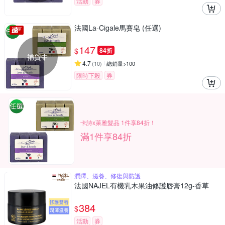
活動
券
法國La-Cigale馬賽皂 (任選)
147
$
84折
補貨中
4.7
(
10
)
總銷量>100
限時下殺
券
卡詩x萊雅髮品 1件享84折！
滿1件享84折
潤澤、滋養、修復與防護
法國NAJEL有機乳木果油修護唇膏12g-香草
384
$
活動
券