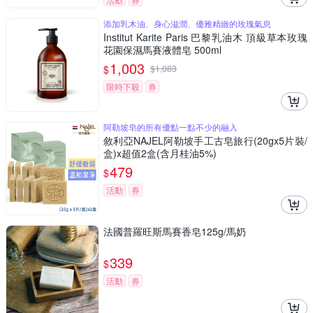
添加乳木油、身心滋潤、優雅精緻的玫瑰氣息
Institut Karite Paris 巴黎乳油木 頂級草本玫瑰
花園保濕馬賽液體皂 500ml
1,003
$
$
1,083
限時下殺
券
阿勒坡皂的所有優點一點不少的融入
敘利亞NAJEL阿勒坡手工古皂旅行(20gx5片裝/
盒)x超值2盒(含月桂油5%)
479
$
活動
券
法國普羅旺斯馬賽香皂125g/馬奶
339
$
活動
券