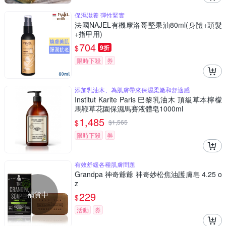
保濕滋養 彈性緊實
法國NAJEL有機摩洛哥堅果油80ml(身體+頭髮
+指甲用)
704
$
9折
限時下殺
券
添加乳油木、為肌膚帶來保濕柔嫩和舒適感
Institut Karite Paris 巴黎乳油木 頂級草本檸檬
馬鞭草花園保濕馬賽液體皂1000ml
1,485
$
$
1,565
限時下殺
券
有效舒緩各種肌膚問題
Grandpa 神奇爺爺 神奇妙松焦油護膚皂 4.25 o
z
補貨中
229
$
活動
券