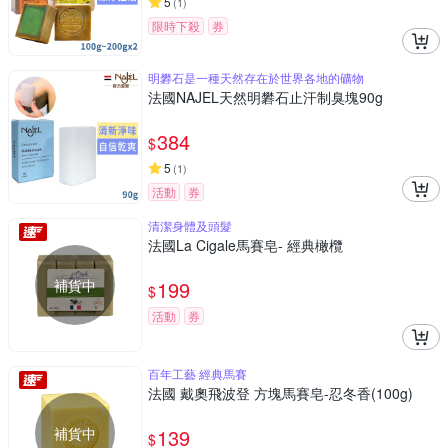
5
(
1
)
限時下殺
券
明礬石是一種天然存在於世界各地的礦物
法國NAJEL天然明礬石止汗制臭塊90g
384
$
5
(
1
)
活動
券
清潔身體及頭髮
法國La Cigale馬賽皂- 經典橄欖
補貨中
199
$
活動
券
百年工藝 經典馬賽
法國 戴奧飛波登 方塊馬賽皂-忍冬香(100g)
補貨中
139
$