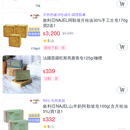
天然舒緩活性成分 調理肌膚
敘利亞NAJEL阿勒坡月桂油30%手工古皂170g
買2送1
3,200
$
$
3,280
5
(
2
)
限時下殺
券
法國普羅旺斯馬賽香皂125g/橄欖
339
$
活動
券
99% 天然來源
敘利亞NAJEL山羊奶阿勒坡皂100g(含月桂油
5%)買1送1
332
$
5
(
1
)