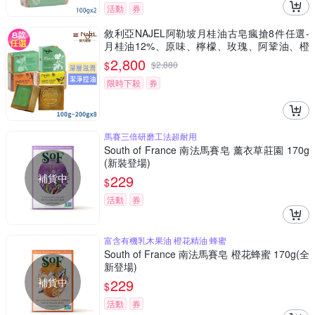
活動
券
敘利亞NAJEL阿勒坡月桂油古皂瘋搶8件任選-
月桂油12%、原味、檸檬、玫瑰、阿鞏油、橙
花、紫羅蘭、茉莉
2,800
$
$
2,880
限時下殺
券
馬賽三倍研磨工法超耐用
South of France 南法馬賽皂 薰衣草莊園 170g
(新裝登場)
補貨中
229
$
活動
券
富含有機乳木果油 橙花精油 蜂蜜
South of France 南法馬賽皂 橙花蜂蜜 170g(全
新登場)
補貨中
229
$
活動
券