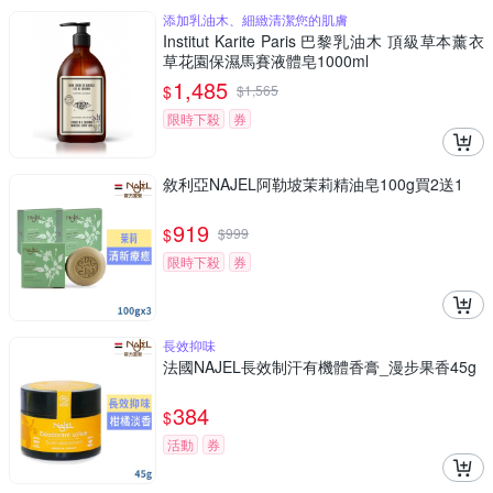
添加乳油木、細緻清潔您的肌膚
Institut Karite Paris 巴黎乳油木 頂級草本薰衣
草花園保濕馬賽液體皂1000ml
1,485
$
$
1,565
限時下殺
券
敘利亞NAJEL阿勒坡茉莉精油皂100g買2送1
919
$
$
999
限時下殺
券
長效抑味
法國NAJEL長效制汗有機體香膏_漫步果香45g
384
$
活動
券