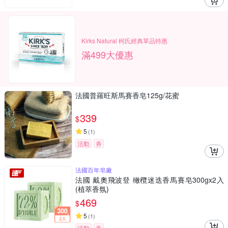
Kirks Natural 柯氏經典單品特惠
滿499大優惠
法國普羅旺斯馬賽香皂125g/花蜜
339
$
5
(
1
)
活動
券
法國百年皂廠
法國 戴奧飛波登 橄欖迷迭香馬賽皂300gx2入
(植萃香氛)
469
$
5
(
1
)
活動
券