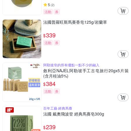
5
(
2
)
活動
券
法國普羅旺斯馬賽香皂125g/岩蘭草
339
$
活動
券
阿勒坡皂的所有優點一點不少的融入
敘利亞NAJEL阿勒坡手工古皂旅行20gx5片裝
(含月桂油5%)
384
$
活動
券
百年工藝 經典馬賽
法國 戴奧飛波登 經典馬賽皂300g
239
$