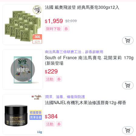
法國 戴奧飛波登 經典馬賽皂300gx12入
1,959
$
$
2,039
限時下殺
券
南法馬賽三倍研磨工法，超香超耐用
South of France 南法馬賽皂 花開茉莉 170g
(新裝登場
補貨中
229
$
活動
券
潤澤、滋養、修復與防護
法國NAJEL有機乳木果油修護唇膏12g-椰香
384
$
活動
券