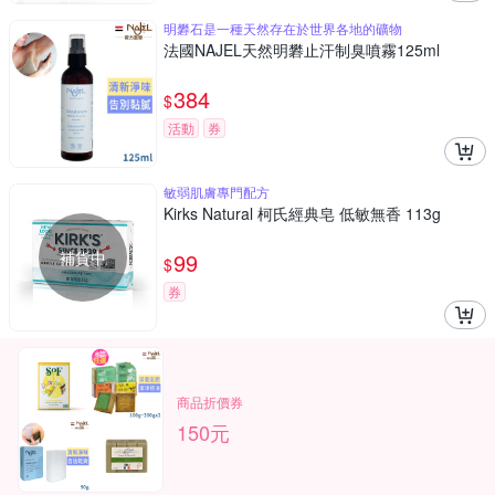
明礬石是一種天然存在於世界各地的礦物
法國NAJEL天然明礬止汗制臭噴霧125ml
384
$
活動
券
敏弱肌膚專門配方
Kirks Natural 柯氏經典皂 低敏無香 113g
補貨中
99
$
券
商品折價券
150元