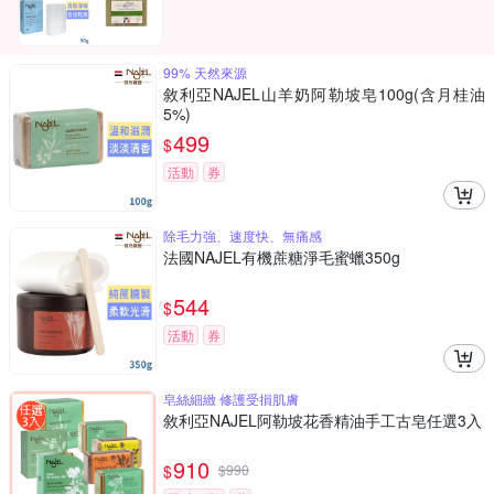
99% 天然來源
敘利亞NAJEL山羊奶阿勒坡皂100g(含月桂油
5%)
499
$
活動
券
除毛力強、速度快、無痛感
法國NAJEL有機蔗糖淨毛蜜蠟350g
544
$
活動
券
皂絲細緻 修護受損肌膚
敘利亞NAJEL阿勒坡花香精油手工古皂任選3入
910
$
$
990