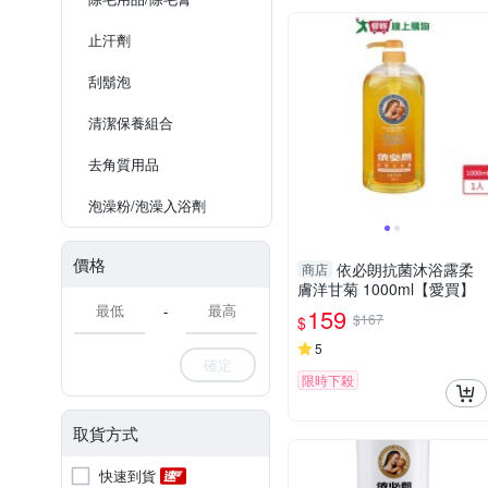
止汗劑
刮鬍泡
清潔保養組合
去角質用品
泡澡粉/泡澡入浴劑
價格
依必朗抗菌沐浴露柔
商店
膚洋甘菊 1000ml【愛買】
-
159
$167
$
5
確定
限時下殺
取貨方式
快速到貨