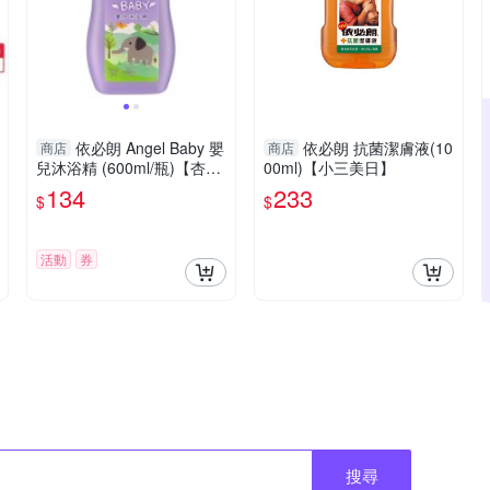
依必朗 Angel Baby 嬰
依必朗 抗菌潔膚液(10
商店
商店
兒沐浴精 (600ml/瓶)【杏
00ml)【小三美日】
一】
134
233
$
$
活動
券
搜尋