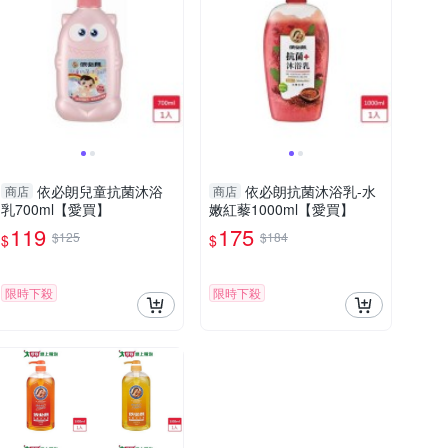
依必朗兒童抗菌沐浴
依必朗抗菌沐浴乳-水
商店
商店
乳700ml【愛買】
嫩紅藜1000ml【愛買】
119
175
$125
$184
$
$
限時下殺
限時下殺