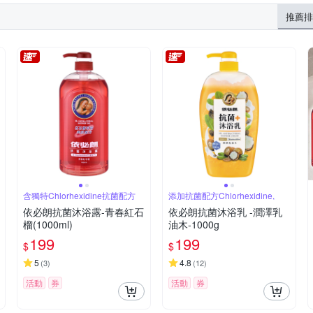
推薦排
含獨特Chlorhexidine抗菌配方
添加抗菌配方Chlorhexidine,
依必朗抗菌沐浴露-青春紅石
依必朗抗菌沐浴乳 -潤澤乳
榴(1000ml)
油木-1000g
199
199
$
$
5
4.8
(
3
)
(
12
)
活動
券
活動
券