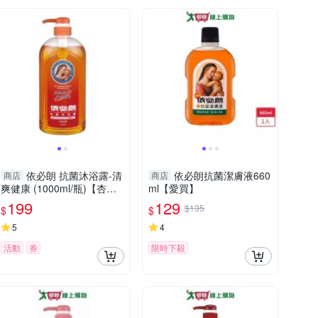
依必朗 抗菌沐浴露-清
依必朗抗菌潔膚液660
商店
商店
爽健康 (1000ml/瓶)【杏
ml【愛買】
一】
199
129
$135
$
$
5
4
活動
券
限時下殺