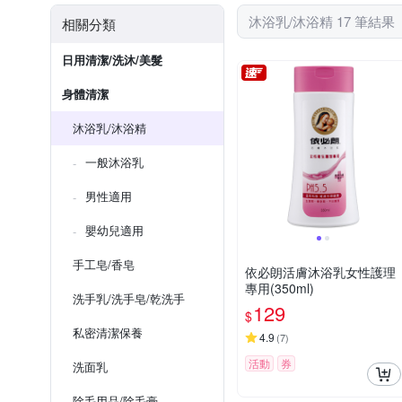
沐浴乳/沐浴精 17 筆結果
相關分類
日用清潔/洗沐/美髮
身體清潔
沐浴乳/沐浴精
一般沐浴乳
男性適用
嬰幼兒適用
手工皂/香皂
依必朗活膚沐浴乳女性護理
專用(350ml)
洗手乳/洗手皂/乾洗手
129
$
私密清潔保養
4.9
(
7
)
活動
券
洗面乳
除毛用品/除毛膏