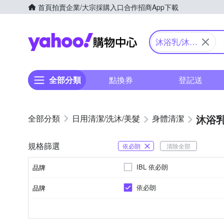
首頁
拍賣
企業/大宗採購入口
合作招商
App下載
Yahoo購物中心
沐浴乳/沐浴
精
全部分類
點換券
登記送
沐浴乳
日用清潔/洗沐/美髮
身體清潔
規格篩選
依必朗
清除全部
IBL 依必朗
品牌
依必朗
品牌
品牌名稱
開架
沐浴乳/沐浴露/沐浴精
各種肌膚
大人
5年
身體保養
依商品外包裝標示
嬰兒孩童
私密保養
品牌定位
品類
適用膚質
適用對象
製造日期/有效日期
適用部位
品牌名稱