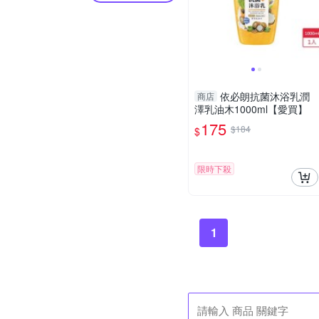
依必朗抗菌沐浴乳潤
商店
澤乳油木1000ml【愛買】
175
$184
$
限時下殺
1