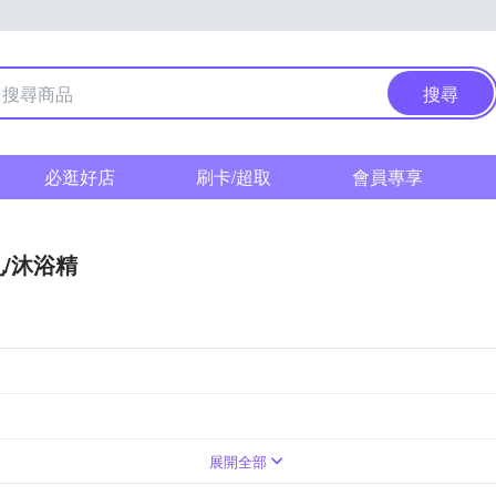
搜尋
必逛好店
刷卡/超取
會員專享
/沐浴精
請參照商品介紹
商品標示
4年
3年
依外包裝標示
展開全部