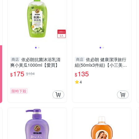
依必朗抗菌沐浴乳清
依必朗 健康潔淨旅行
商店
商店
爽小黃瓜1000ml【愛買】
組(50mlx3件組)【小三美
日】DS010517
175
135
$184
$
$
4
限時下殺