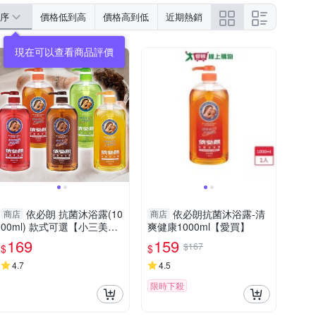
序
價格低到高
價格高到低
近期熱銷
依必朗 抗菌沐浴露(10
依必朗抗菌沐浴露-清
商店
商店
00ml) 款式可選【小三美
爽健康1000ml【愛買】
日】DS002353 增強抵抗力
169
159
$167
$
$
新品
4.7
4.5
限時下殺