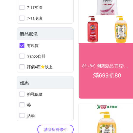
7-11常溫
7-11冷凍
商品狀況
有現貨
Yahoo自營
8/1-8/9 開架髮品/口腔/洗沐★滿699折80
評價4顆
以上
滿699折80
優惠
挑戰低價
券
活動
清除所有條件