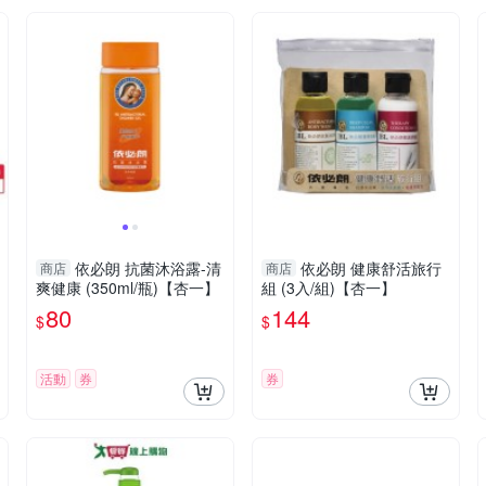
依必朗 抗菌沐浴露-清
依必朗 健康舒活旅行
商店
商店
爽健康 (350ml/瓶)【杏一】
組 (3入/組)【杏一】
80
144
$
$
活動
券
券