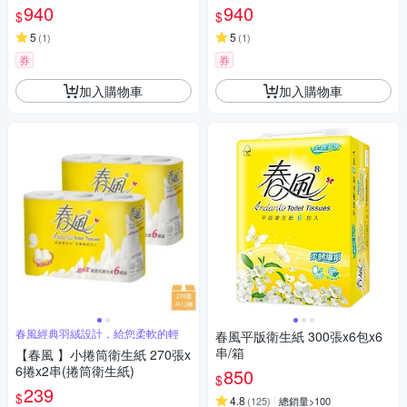
940
940
$
$
5
5
(
1
)
(
1
)
券
券
加入購物車
加入購物車
春風經典羽絨設計，給您柔軟的輕
春風平版衛生紙 300張x6包x6
串/箱
【春風 】小捲筒衛生紙 270張x
6捲x2串(捲筒衛生紙)
850
$
239
$
4.8
(
125
)
總銷量>100