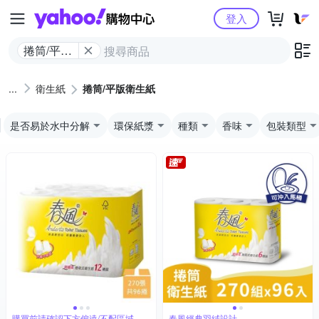
Yahoo購物中心
登入
捲筒/平版
衛生紙
衛生紙
捲筒/平版衛生紙
是否易於水中分解
環保紙漿
種類
香味
包裝類型
購買前請確認下方偏遠/不配區域
春風經典羽絨設計