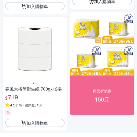
加入購物車
加入購物車
春風大捲筒衛生紙 700gx12捲
商品折價券
719
$
150元
4.5
(
10
)
總銷量>100
券
加入購物車