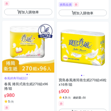
券
挑戰低價
券
加入購物車
加入購物車
春風經典羽絨設計
寶島春風捲筒衛生紙270組x6粒
春風 捲筒式衛生紙270組x96
x16串/箱
捲/箱
900
$
980
$
4.9
(
9
)
總銷量>50
5
(
9
)
券
券