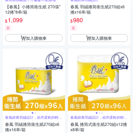
【春風】小捲筒衛生紙 270張*
春風 羽絨捲筒衛生紙270組x6
12捲*8串/箱
捲x16串/箱
1,099
980
$
$
券
券
加入購物車
加入購物車
春風經典羽絨設計，給您柔軟的輕盈
春風經典羽絨設計，給您柔軟的輕盈
感受
感受
春風 羽絨捲筒衛生紙270組x6
春風 捲筒式衛生紙270組x12捲
捲x16串/箱
x8串/箱