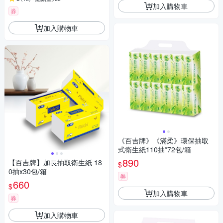
加入購物車
券
加入購物車
《百吉牌》《滿柔》環保抽取
式衛生紙110抽*72包/箱
890
【百吉牌】加長抽取衛生紙 18
$
0抽x30包/箱
券
660
$
加入購物車
券
加入購物車