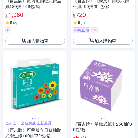
《百吉牌》輕巧包抽取式衛生
《百吉牌》《親柔》抽取式衛
紙120抽*108包/箱
生紙100抽*64包/箱
1,080
720
$
$
5
5
(
2
)
(
1
)
券
挑戰低價
券
加入購物車
加入購物車
全新上市 全新觸感 全新感受
《百吉牌》單抽式紙巾250抽*3
0包/箱
《百吉牌》可愛版向日葵抽取
式衛生紙100抽*72包/箱
570