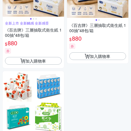
全新上市 全新觸感 全新感受
《百吉牌》三層抽取式衛生紙 1
《百吉牌》三層抽取式衛生紙 1
00抽*48包/箱
00抽*48包/箱
880
$
880
$
券
券
加入購物車
加入購物車