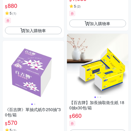
880
$
5
(
2
)
5
(
1
)
券
券
加入購物車
加入購物車
【百吉牌】加長抽取衛生紙 18
0抽x30包/箱
《百吉牌》單抽式紙巾250抽*3
660
0包/箱
$
570
$
券
5
(
1
)