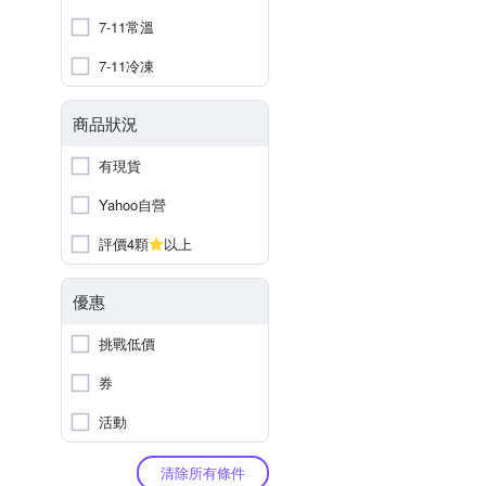
7-11常溫
7-11冷凍
商品狀況
有現貨
Yahoo自營
評價4顆
以上
優惠
挑戰低價
券
活動
清除所有條件