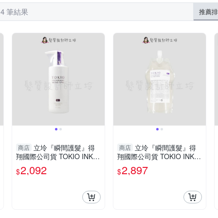
 4 筆結果
推薦排
立坽『瞬間護髮』得
立坽『瞬間護髮』得
商店
商店
翔國際公司貨 TOKIO INKA
翔國際公司貨 TOKIO INKA
RAMI 輕．喚羽凝脂400g H
RAMI 輕．喚羽凝脂700g(補
2,092
2,897
$
$
H03 HS03
充包) HH03 HS03