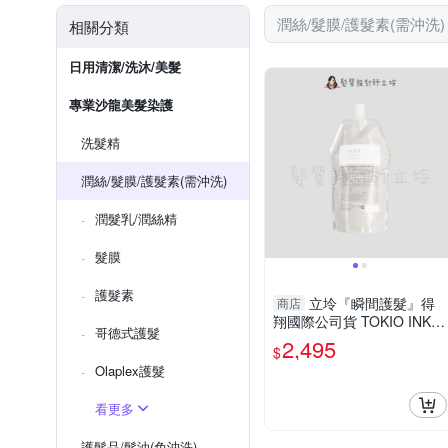
潤絲/髮膜/護髮素(需沖洗)
相關分類
日用清潔/洗沐/美髮
專業沙龍美髮染護
洗髮精
潤絲/髮膜/護髮素(需沖洗)
潤髮乳/潤絲精
髮膜
護髮素
立坽『瞬間護髮』得
商店
翔國際公司貨 TOKIO INKA
哥德式護髮
RAMI 喚羽凝脂700g(補充
2,495
$
包) HH06 HH07
Olaplex護髮
看更多
護髮品/髮油(免沖洗)