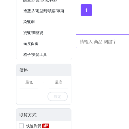
1
造型品/定型劑/噴霧/慕斯
染髮劑
燙髮/調整燙
頭皮保養
梳子/美髮工具
價格
-
確定
取貨方式
快速到貨