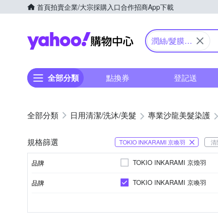
首頁
拍賣
企業/大宗採購入口
合作招商
App下載
Yahoo購物中心
潤絲/髮膜/
護髮素(需
沖洗)
全部分類
點換券
登記送
日用清潔/洗沐/美髮
專業沙龍美髮染護
規格篩選
TOKIO INKARAMI 京喚羽
清
TOKIO INKARAMI 京煥羽
品牌
TOKIO INKARAMI 京喚羽
品牌
品牌名稱
乳狀
一般包裝
沙龍
護髮
依商品包裝顯示
所有髮質
受損髮質
劑型
包裝
品牌定位
種類
製造日期/有效日期
適用髮質
品牌名稱