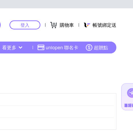
購物車
帳號綁定送
登入
看更多
uniopen 聯名卡
超贈點