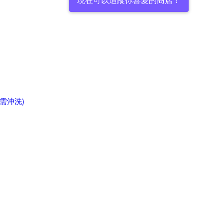
(需沖洗)