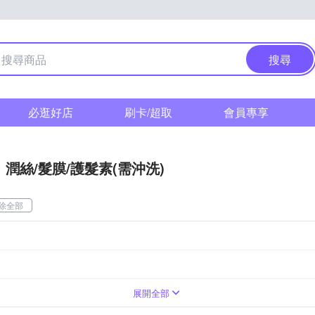
搜尋
必逛好店
刷卡/超取
會員專享
潤絲/髮膜/護髮素(需沖洗)
除全部
展開全部