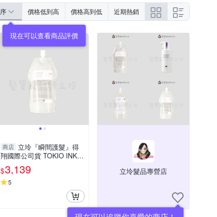
序
價格低到高
價格高到低
近期熱銷
現在可以查看商品評價
立坽『瞬間護髮』得
商店
翔國際公司貨 TOKIO INKA
RAMI 金．喚羽凝脂700g(補
3,139
$
立坽髮品專營店
充包) HH07 HH14
5
現在可以追蹤你喜愛的商店！