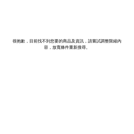
很抱歉，目前找不到您要的商品及資訊，請嘗試調整限縮內
容，放寬條件重新搜尋。