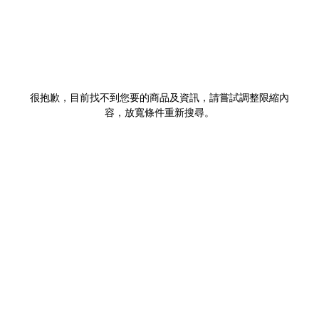
很抱歉，目前找不到您要的商品及資訊，請嘗試調整限縮內
容，放寬條件重新搜尋。