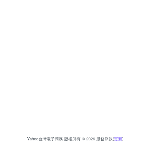
Yahoo台灣電子商務 版權所有 © 2026 服務條款(
更新
)