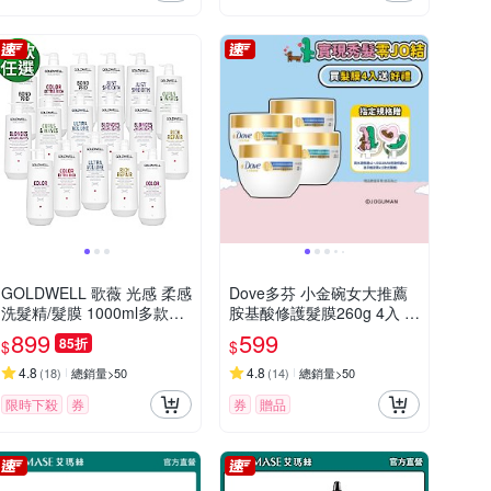
GOLDWELL 歌薇 光感 柔感
Dove多芬 小金碗女大推薦
洗髮精/髮膜 1000ml多款任
胺基酸修護髮膜260g 4入 x
選
JOGUMAN 手機背帶2入
899
599
85折
$
$
(含贈品共6件組)
4.8
4.8
(
18
)
總銷量>50
(
14
)
總銷量>50
限時下殺
券
券
贈品