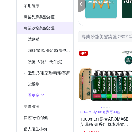
家用清潔
開架品牌美髮染護
專業沙龍美髮染護
專業沙龍美髮染護 2697 
洗髮精
潤絲/髮膜/護髮素(需沖洗)
護髮品/髮油(免沖洗)
造型品/定型劑/噴霧/慕斯
染髮劑
看更多
身體清潔
8/1-8/4 滿580領券再88折
口腔/牙齒保健
1000mL任選★AROMASE
艾瑪絲 森系列 草本洗髮精
個人衛生小物
控油/去屑/豐盈/舒敏 (9款)