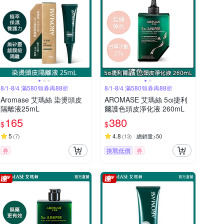
8/1-8/4 滿580領券再88折
8/1-8/4 滿580領券再88折
Aromase 艾瑪絲 染燙頭皮
AROMASE 艾瑪絲 5α捷利
隔離液25mL
爾護色頭皮淨化液 260mL
165
380
$
$
5
4.8
(
7
)
(
13
)
總銷量>50
券
挑戰低價
券