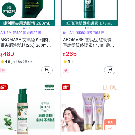
8/1-8/4 滿580領券再88折
8/1-8/4 滿580領券再88折
AROMASE 艾瑪絲 5α捷利
AROMASE 艾瑪絲 紅玫瑰
爾去屑洗髮精(2%) 260mL
重建髮質修護素175ml(需沖
(油性頭皮屑/乾性頭皮屑 任
洗)
480
265
$
$
選)
4.9
5
(
7
)
總銷量>50
(
4
)
券
券