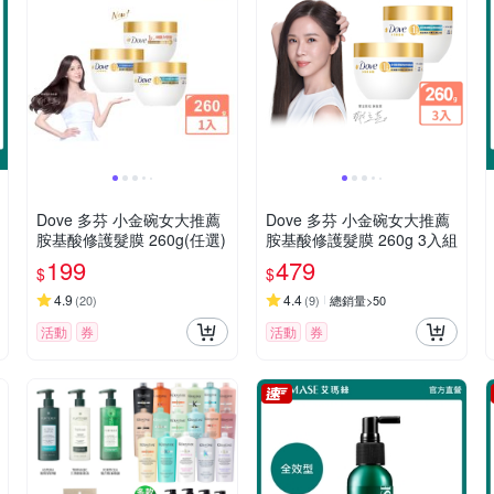
Dove 多芬 小金碗女大推薦
Dove 多芬 小金碗女大推薦
胺基酸修護髮膜 260g(任選)
胺基酸修護髮膜 260g 3入組
199
479
$
$
4.9
4.4
(
20
)
(
9
)
總銷量>50
活動
券
活動
券