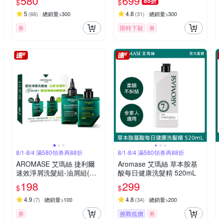
580
699
85折
$
$
5
4.8
(
66
)
總銷量>300
(
31
)
總銷量>300
券
限時下殺
券
8/1-8/4 滿580領券再88折
8/1-8/4 滿580領券再88折
AROMASE 艾瑪絲 捷利爾
Aromase 艾瑪絲 草本胺基
速效淨屑洗髮組-油屑組(捷
酸每日健康洗髮精 520mL
利爾頭皮淨化液80ml+捷利
198
299
$
$
爾去屑洗髮精80ml)
4.9
4.8
(
7
)
總銷量>100
(
34
)
總銷量>200
券
挑戰低價
券