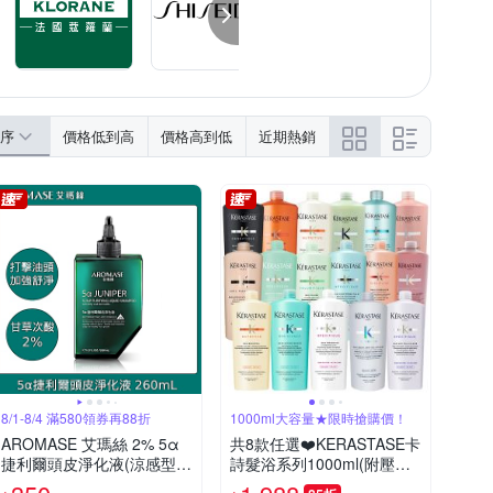
序
價格低到高
價格高到低
近期熱銷
8/1-8/4 滿580領券再88折
1000ml大容量★限時搶購價！
AROMASE 艾瑪絲 2% 5α
共8款任選❤️KERASTASE卡
捷利爾頭皮淨化液(涼感型)
詩髮浴系列1000ml(附壓頭/
260mL
多款任選)快速到貨