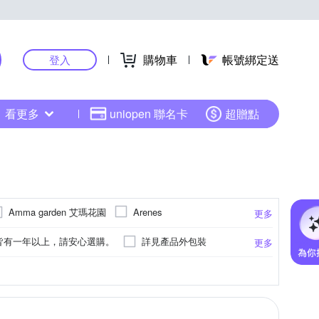
購物車
帳號綁定送
登入
看更多
uniopen 聯名卡
超贈點
Amma garden 艾瑪花園
Arenes
更多
Dusa 度莎
EKS韻特
Dr.FORHAIR
皆有一年以上，請安心選購。
詳見產品外包裝
更多
妮官
KERASTASE 巴黎卡詩
JOICO
品外盒標示。
詳見包裝
如詳情圖
tane 歐舒丹
LOREAL Paris 巴黎萊雅
未開封五年(製造日期詳見瓶身)
依瓶身標示為主
method 美則
Macadamia
mAGGIE
依商品外包裝標示
依外包裝所示