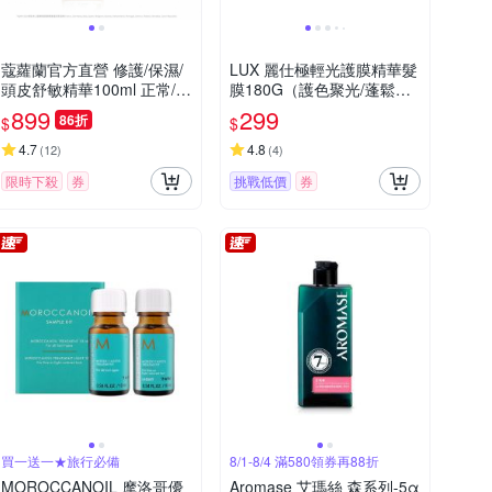
蔻蘿蘭官方直營 修護/保濕/
LUX 麗仕極輕光護膜精華髮
頭皮舒敏精華100ml 正常/效
膜180G（護色聚光/蓬鬆修
期品任選
護）
899
299
86折
$
$
4.7
4.8
(
12
)
(
4
)
限時下殺
券
挑戰低價
券
買一送一★旅行必備
8/1-8/4 滿580領券再88折
MOROCCANOIL 摩洛哥優
Aromase 艾瑪絲 森系列-5α