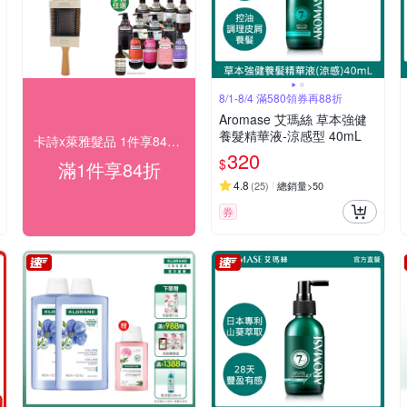
8/1-8/4 滿580領券再88折
Aromase 艾瑪絲 草本強健
養髮精華液-涼感型 40mL
卡詩x萊雅髮品 1件享84折！
320
$
滿1件享84折
4.8
(
25
)
總銷量>50
券