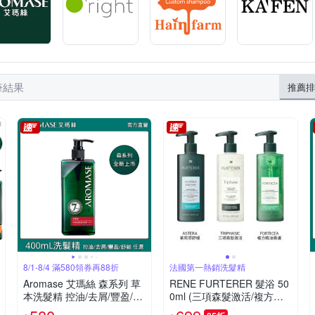
筆結果
推薦排
8/1-8/4 滿580領券再88折
法國第一熱銷洗髮精
Aromase 艾瑪絲 森系列 草
RENE FURTERER 髮浴 50
本洗髮精 控油/去屑/豐盈/舒
0ml (三項森髮激活/複方精
敏 六款任選 400mL
油養護/紫苑草舒緩)