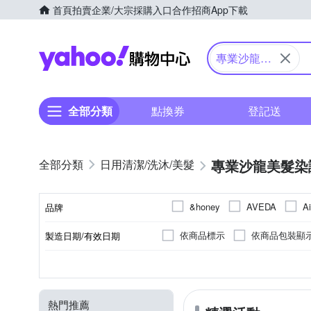
首頁
拍賣
企業/大宗採購入口
合作招商
App下載
Yahoo購物中心
專業沙龍美
髮染護
全部分類
點換券
登記送
專業沙龍美髮染
日用清潔/洗沐/美髮
&honey
AVEDA
Ai
品牌
Aromase 艾瑪絲
ARWI
依商品標示
依商品包裝顯
製造日期/有效日期
品牌名稱
eva伊娃
FISIO 飛岫
依實際出貨商品標示為主。
液狀
洗髮
所有髮質
沙龍
一般包裝
梳子
乳狀
護髮
專櫃
髮捲
染燙髮質
禮盒
無
造型
開架
剪刀/打薄
劑型
種類
適用髮質
品牌定位
包裝
商品品類
KEUNE 肯葳
KEYRA 
請詳見產品包裝標示
依包
La Focus 蕾舒法克
LA
熱門推薦
3年(實際效期依瓶身所示)