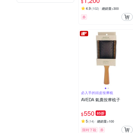
1,200
$
4.9
(
102
)
總銷量>300
券
必入手的頭皮按摩梳
AVEDA 氣囊按摩梳子
550
85折
$
5
(
14
)
總銷量>100
限時下殺
券