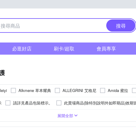
搜尋
必逛好店
刷卡/超取
會員專享
護
Alkmene 草本耀典
ALLEGRINI 艾格尼
Amida 蜜拉
leiyi
N 雅聞
Dove 多芬
Davines 達芬尼斯
By Vilain
Diplona
示
請詳見產品包裝標示。
此賣場商品(除特別說明外如即期品)效期
GOLDWELL 歌薇
JANET Q 澤
HAIR MUCH
ICE RIVER
詳見商品包裝標示
依包裝所示
製造日期、有效日期請詳見實物商
剪
油狀
受損髮質
頭皮調理
專業
化妝/剪髮披肩
膏狀
藥妝
乾燥髮質
潤絲
霜狀
染髮
刷具組
油性髮質
凝露
髮香
其他美容小物
幕斯
落髮頭皮
洗髮露
皂/餅
嬰兒孩童
其他
粉狀
展開全部
奇拉
KLORANE 蔻蘿蘭
KYOGOKU 卡雅仕
L’Occi
kiret
裝顯示
如包裝所示
依實際出貨商品為主。
開封後六個月 ; 
KME 萊肯
LonArt 漢伯斯
LUSH 嵐舒
Morocco GaGa Oil
5年(實際效期依瓶身所示)
無
保存期限1185天
2023/08