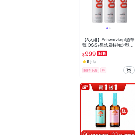
【3入組】Schwarzkopf施華
蔻 OSiS+黑炫風特強定型霧
500mlx3-快速到貨
999
85折
$
5
(
13
)
限時下殺
券