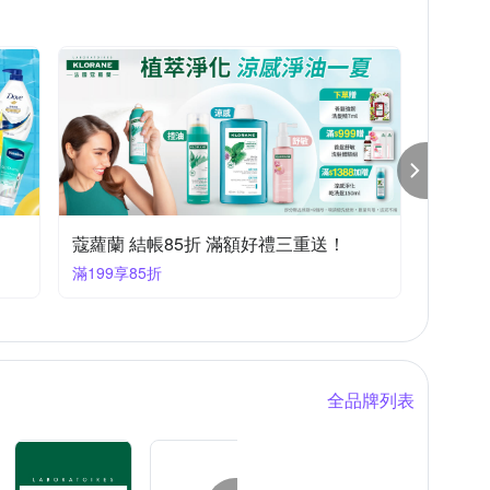
Parfum 巴黎帕芬
REAL LISLUS
5年
EN 斯古林
SEBASTIAN 莎貝之聖
包裝標示
如包裝上所示
瓶身所示)
依包裝上所示
天
商品外包裝顯示
蔻蘿蘭 結帳85折 滿額好禮三重送！
滿199享85折
全品牌列表