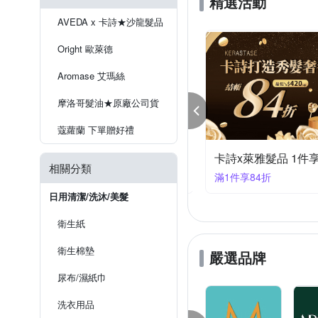
精選活動
NAKAN
Moroccan Oil
請詳見盒身標示
依商品外
AVEDA x 卡詩★沙龍髮品
RENE FURTERER 萊法耶
製造日期或有效期限,請詳見產品
Oright 歐萊德
Suavecito 骷髏頭
TIGI
詳見產品包裝標示
3年
Aromase 艾瑪絲
依商品外包裝標示為主
詳
摩洛哥髮油★原廠公司貨
護髮劑 70ml 至2027/03；洗髮露 7
蔻蘿蘭 下單贈好禮
正確效期請以實際出貨商品標示
瑪絲 涼夏淨化季 滿額好禮三重送
卡詩x萊雅髮品 1件享
相關分類
9大優惠
滿1件享84折
日用清潔/洗沐/美髮
衛生紙
衛生棉墊
嚴選品牌
尿布/濕紙巾
洗衣用品