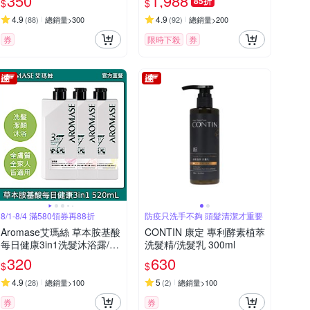
350
1,988
85折
$
$
4.9
4.9
(
88
)
總銷量>300
(
92
)
總銷量>200
券
限時下殺
券
8/1-8/4 滿580領券再88折
防疫只洗手不夠 頭髮清潔才重要
Aromase艾瑪絲 草本胺基酸
CONTIN 康定 專利酵素植萃
每日健康3in1洗髮沐浴露/洗
洗髮精/洗髮乳 300ml
髮精520mL (4款）
320
630
$
$
4.9
5
(
28
)
總銷量>100
(
2
)
總銷量>100
券
券