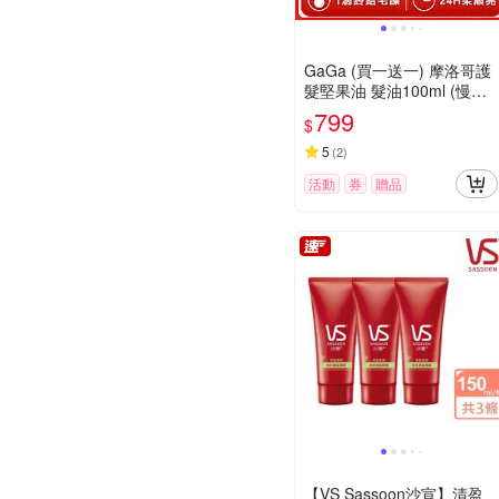
GaGa (買一送一) 摩洛哥護
髮堅果油 髮油100ml (慢舒
活/甜愛戀/小蒼蘭/輕浪漫)
799
$
5
(
2
)
活動
券
贈品
【VS Sassoon沙宣】清盈