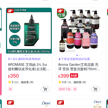
8/1-8/4 滿580領券再88折
★下單送洗髮精或沐浴露
AROMASE 艾瑪絲 2% 5α
Amma Garden艾瑪花園 亮
捷利爾頭皮淨化液(去涼配
澤 受損 豐盈洗髮精750ml任
方) 260mL
選【送洗髮精或沐浴露300
350
399
84折
$
$
ml】
5
4.8
(
22
)
總銷量>50
(
18
)
總銷量>50
券
限時下殺
券