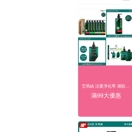
艾瑪絲 涼夏淨化季 滿額好禮三重送
滿99大優惠