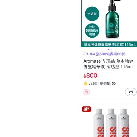
8/1-8/4 滿580領券再88折
Aromase 艾瑪絲 草本強健
養髮精華液-涼感型 115mL
800
$
5
(
30
)
總銷量>50
券