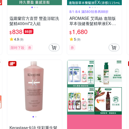
8/1-8/4 滿580領券再88折
蔻蘿蘭官方直營 豐盈澎鬆洗
AROMASE 艾瑪絲 進階版
髮精400ml*2入組
草本強健養髮精華液EX-涼
感 115ml(髮密度養成/提升
838
1,680
86折
$
$
豐厚感)
4.9
5
(
9
)
(
9
)
限時下殺
券
券
Kerastase卡詩 恆彩重生髮