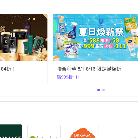
O 中野製藥
NIOXIN儷康絲
O’right 歐萊德
OLAPLEX 歐啦
盒標示
保存期限三年，製造日期或有效期限，請詳見產品包裝標示。
SHISEIDO 資生堂
Schwarzkopf 施華蔻
SCRE
REUZEL
包裝標示
如瓶身標示
如附表
依照
20230808/20260808
VS 沙宣
WELLA 威娜
其他品牌
哥德式
寶齡富錦
三年，製造日期或有效期限，請詳見產品包裝標示。
4年(實際效期依
如產品外包裝所示
依商品中標所示
保存期限1095
2025/06/01
0ml 至2027/01
39個月
詳見包裝說明
依瓶身標示
依
為主。
84折！
聯合利華 8/1-8/16 限定滿額折
滿999折111