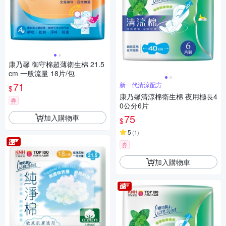
康乃馨 御守棉超薄衛生棉 21.5
cm 一般流量 18片/包
71
新一代清涼配方
$
康乃馨清涼棉衛生棉 夜用極長4
券
0公分6片
75
加入購物車
$
5
(
1
)
券
加入購物車