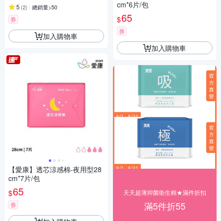
cm*6片/包
5
(
2
)
總銷量>50
65
$
券
券
加入購物車
加入購物車
【愛康】透芯涼感棉-夜用型28
cm*7片/包
65
$
天天超薄抑菌衛生棉★滿件折扣
滿5件折55
券