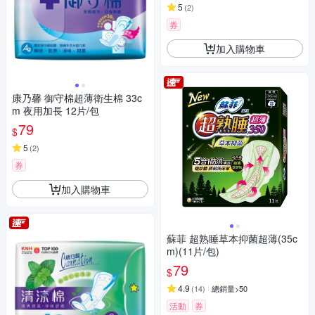
5
(
2
)
券
加入購物車
康乃馨 御守棉超薄衛生棉 33c
m 夜用加長 12片/包
79
$
5
(
2
)
券
加入購物車
蘇菲 超熟睡草本抑菌超薄(35c
m)(11片/包)
79
$
4.9
(
14
)
總銷量>50
活動
券