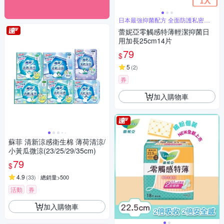
日本最強抑菌配方 全面防護私密肌
健康
蕾妮亞零觸感特薄輕潔抑菌日
用加長25cm14片
79
$
5
(
2
)
券
加入購物車
蘇菲 清新涼感衛生棉 薄荷清涼/
小黃瓜微涼(23/25/29/35cm)
79
$
4.9
(
33
)
總銷量>500
活動
券
加入購物車