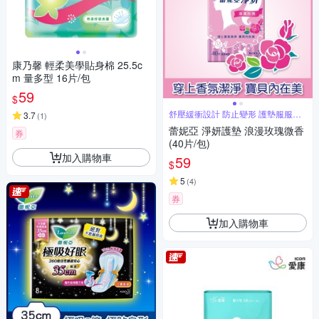
康乃馨 輕柔美學貼身棉 25.5c
m 量多型 16片/包
59
$
舒壓緩衝設計 防止變形 護墊服服貼
3.7
(
1
)
貼
蕾妮亞 淨妍護墊 浪漫玫瑰微香
券
(40片/包)
加入購物車
59
$
5
(
4
)
券
加入購物車