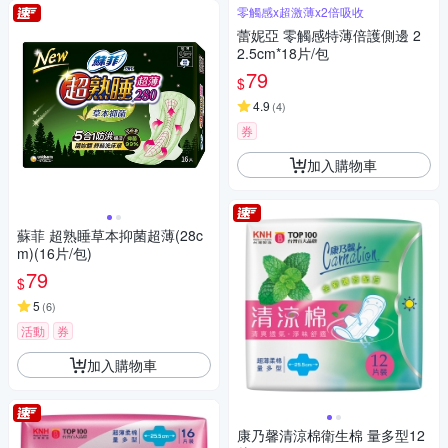
零觸感x超激薄x2倍吸收
蕾妮亞 零觸感特薄倍護側邊 2
2.5cm*18片/包
79
$
4.9
(
4
)
券
加入購物車
蘇菲 超熟睡草本抑菌超薄(28c
m)(16片/包)
79
$
5
(
6
)
活動
券
加入購物車
康乃馨清涼棉衛生棉 量多型12