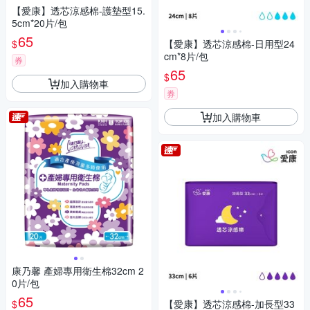
【愛康】透芯涼感棉-護墊型15.
5cm*20片/包
65
$
【愛康】透芯涼感棉-日用型24
cm*8片/包
券
65
$
加入購物車
券
加入購物車
康乃馨 產婦專用衛生棉32cm 2
0片/包
65
$
【愛康】透芯涼感棉-加長型33