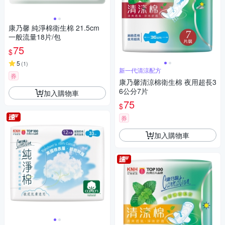
康乃馨 純淨棉衛生棉 21.5cm
一般流量18片/包
75
$
5
(
1
)
新一代清涼配方
券
康乃馨清涼棉衛生棉 夜用超長3
6公分7片
加入購物車
75
$
券
加入購物車