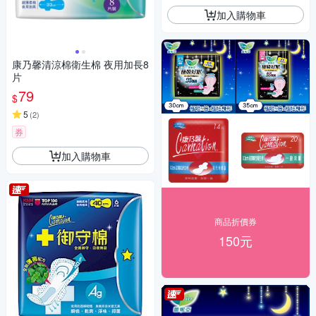
加入購物車
康乃馨清涼棉衛生棉 夜用加長8
片
79
$
5
(
2
)
券
加入購物車
商品折價券
150元