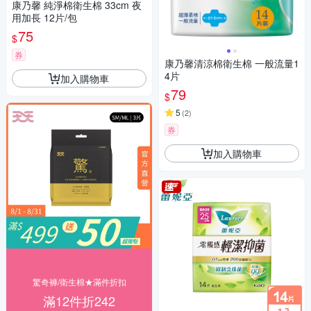
康乃馨 純淨棉衛生棉 33cm 夜
用加長 12片/包
75
$
券
康乃馨清涼棉衛生棉 一般流量1
4片
加入購物車
79
$
5
(
2
)
券
加入購物車
驚奇褲/衛生棉★滿件折扣
滿12件折242