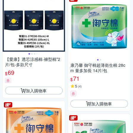
【愛康】透芯涼感棉-褲型棉*2
片/包-多款尺寸
康乃馨 御守棉超薄衛生棉 28c
m 量多加長 14片/包
69
$
71
$
券
5
(
4
)
加入購物車
券
加入購物車