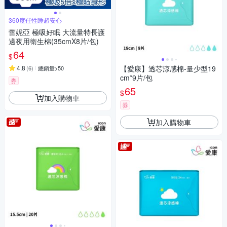
360度任性睡超安心
蕾妮亞 極吸好眠 大流量特長護
邊夜用衛生棉(35cmX8片/包)
64
$
4.8
【愛康】透芯涼感棉-量少型19
(
6
)
總銷量>50
cm*9片/包
券
65
$
加入購物車
券
加入購物車