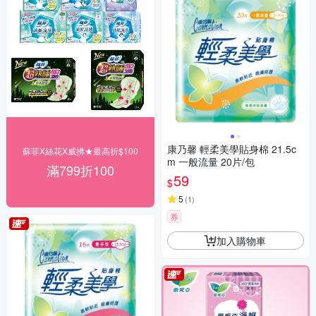
康乃馨 輕柔美學貼身棉 21.5c
蘇菲X絲花X威拂★最高折$100
m 一般流量 20片/包
滿799折100
59
$
5
(
1
)
券
加入購物車