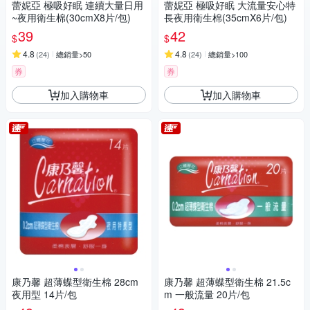
蕾妮亞 極吸好眠 連續大量日用
蕾妮亞 極吸好眠 大流量安心特
~夜用衛生棉(30cmX8片/包)
長夜用衛生棉(35cmX6片/包)
39
42
$
$
4.8
4.8
(
24
)
總銷量>50
(
24
)
總銷量>100
券
券
加入購物車
加入購物車
康乃馨 超薄蝶型衛生棉 28cm
康乃馨 超薄蝶型衛生棉 21.5c
夜用型 14片/包
m 一般流量 20片/包