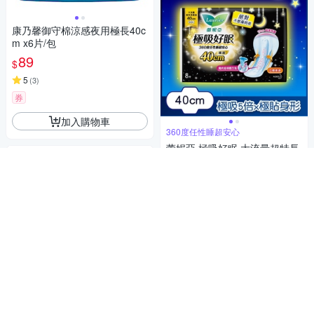
康乃馨御守棉涼感夜用極長40c
m x6片/包
89
$
5
(
3
)
券
加入購物車
360度任性睡超安心
蕾妮亞 極吸好眠 大流量超特長
護邊夜用衛生棉(40cmX8片/包)
89
$
4.9
(
23
)
總銷量>100
券
加入購物車
蘇菲 彈力貼身 Happy Catch(2