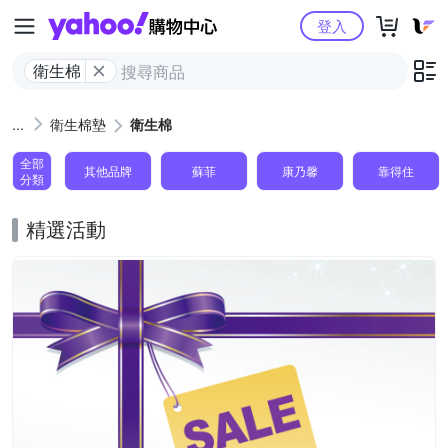
Yahoo購物中心
登入
衛生棉
衛生棉墊
衛生棉
全部
其他品牌
蘇菲
康乃馨
靠得住
分類
精選活動