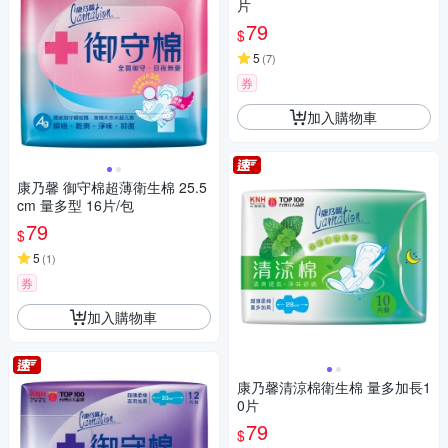
片
79
$
5
(
7
)
券
加入購物車
康乃馨 御守棉超薄衛生棉 25.5
cm 量多型 16片/包
79
$
5
(
1
)
券
加入購物車
康乃馨清涼棉衛生棉 量多加長1
0片
79
$