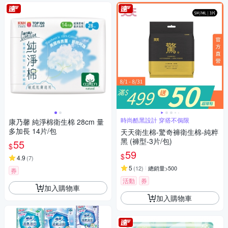
時尚酷黑設計 穿搭不侷限
康乃馨 純淨棉衛生棉 28cm 量
多加長 14片/包
天天衛生棉-驚奇褲衛生棉-純粹
黑 (褲型-3片/包)
55
$
59
$
4.9
(
7
)
5
(
12
)
總銷量>500
券
活動
券
加入購物車
加入購物車