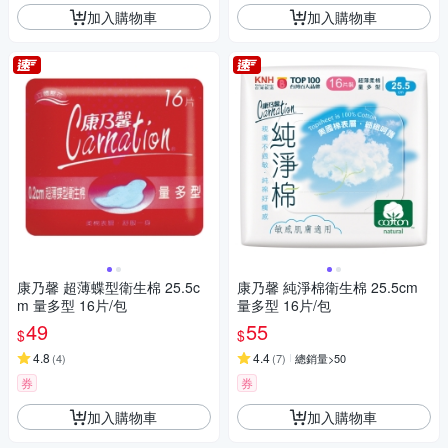
加入購物車
加入購物車
康乃馨 超薄蝶型衛生棉 25.5c
康乃馨 純淨棉衛生棉 25.5cm
m 量多型 16片/包
量多型 16片/包
49
55
$
$
4.8
4.4
(
4
)
(
7
)
總銷量>50
券
券
加入購物車
加入購物車