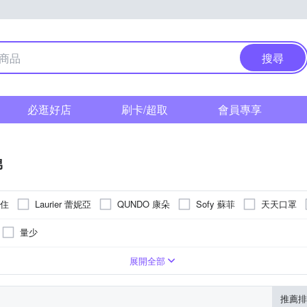
搜尋
必逛好店
刷卡/超取
會員專享
棉
得住
Laurier 蕾妮亞
QUNDO 康朵
Sofy 蘇菲
天天口罩
愛康
益菌革命
量少
導管式
衛生棉條
黏貼型
衛生棉墊組合
展開全部
推薦排