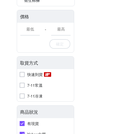
衛生棉褲
價格
-
確定
取貨方式
快速到貨
7-11常溫
7-11冷凍
商品狀況
有現貨