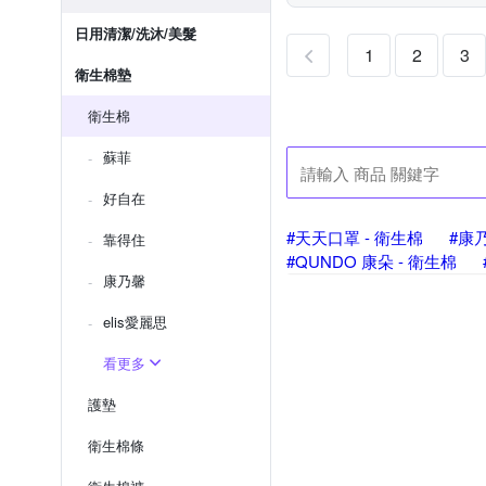
日用清潔/洗沐/美髮
1
2
3
衛生棉墊
衛生棉
蘇菲
好自在
#天天口罩 - 衛生棉
#康乃
靠得住
#QUNDO 康朵 - 衛生棉
康乃馨
#益菌革命 - 衛生棉
elis愛麗思
看更多
護墊
衛生棉條