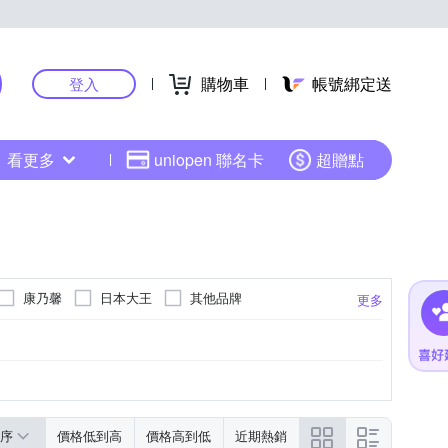
購物車
帳號綁定送
登入
看更多
uniopen 聯名卡
超贈點
康乃馨
日本大王
其他品牌
更多
序
價格低到高
價格高到低
近期熱銷