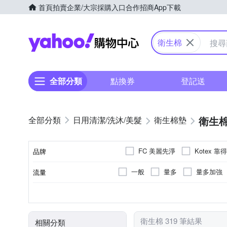
首頁
拍賣
企業/大宗採購入口
合作招商
App下載
Yahoo購物中心
衛生棉
全部分類
點換券
登記送
衛生
日用清潔/洗沐/美髮
衛生棉墊
FC 美麗先淨
Kotex 靠
品牌
唯白 VD
好自在
一般
量多
量多加強
流量
品牌名稱
全適用
基本型
衛生棉
無
無
禮盒
有香味
有
日用
側翼(蝶翼)型
褲型
夜用
護墊
適用時間
類型
種類
香味
清涼感
包數(包)
衛生棉 319 筆結果
相關分類