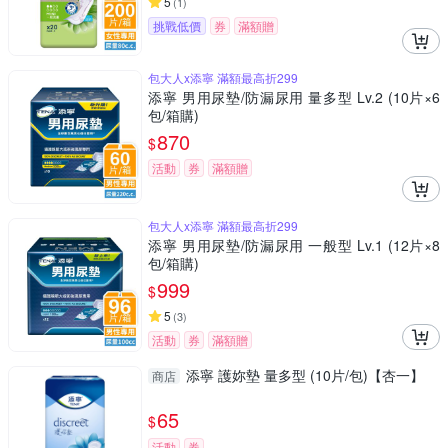
5
(
1
)
挑戰低價
券
滿額贈
包大人x添寧 滿額最高折299
添寧 男用尿墊/防漏尿用 量多型 Lv.2 (10片×6
包/箱購)
870
$
活動
券
滿額贈
包大人x添寧 滿額最高折299
添寧 男用尿墊/防漏尿用 一般型 Lv.1 (12片×8
包/箱購)
999
$
5
(
3
)
活動
券
滿額贈
添寧 護妳墊 量多型 (10片/包)【杏一】
商店
65
$
活動
券