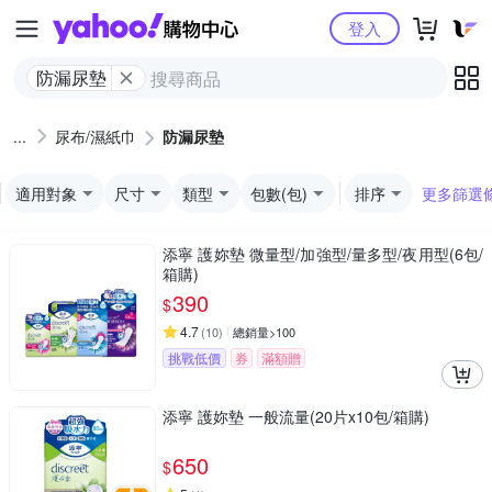
Yahoo購物中心
登入
防漏尿墊
尿布/濕紙巾
防漏尿墊
適用對象
尺寸
類型
包數(包)
排序
更多篩選
添寧 護妳墊 微量型/加強型/量多型/夜用型(6包/
箱購)
390
$
4.7
(
10
)
總銷量>100
挑戰低價
券
滿額贈
添寧 護妳墊 一般流量(20片x10包/箱購)
650
$