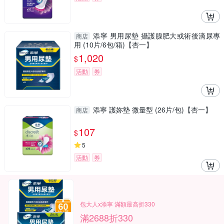
添寧 男用尿墊 攝護腺肥大或術後滴尿專
商店
用 (10片/6包/箱)【杏一】
1,020
$
活動
券
添寧 護妳墊 微量型 (26片/包)【杏一】
商店
107
$
5
活動
券
包大人x添寧 滿額最高折330
滿2688折330