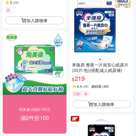
5
(
29
)
券
加入購物車
來復易 整夜一片就安心紙尿片
(33片/包)(搭配成人紙尿褲)
219
$
4.4
(
39
)
總銷量>300
活動
券
加入購物車
尚美德 2箱折100元
滿2件折100