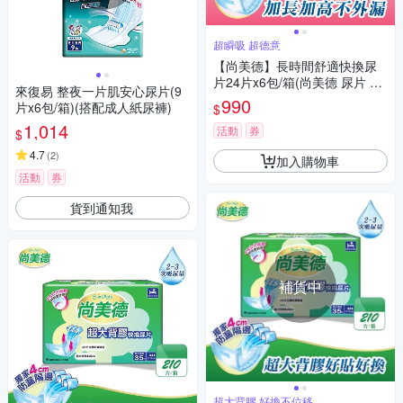
超瞬吸 超德意
【尚美德】長時間舒適快換尿
片24片x6包/箱(尚美德 尿片 夜
來復易 整夜一片肌安心尿片(9
用)
990
片x6包/箱)(搭配成人紙尿褲)
$
1,014
活動
券
$
4.7
(
2
)
加入購物車
活動
券
貨到通知我
補貨中
超大背膠 好換不位移