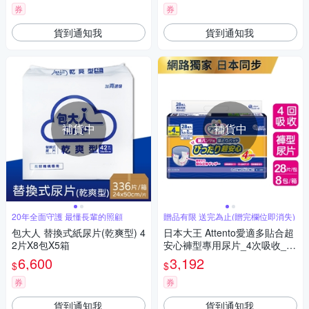
券
券
貨到通知我
貨到通知我
補貨中
補貨中
20年全面守護 最懂長輩的照顧
贈品有限 送完為止(贈完欄位即消失)
包大人 替換式紙尿片(乾爽型) 4
日本大王 Attento愛適多貼合超
2片X8包X5箱
安心褲型專用尿片_4次吸收_28
片/包(8包/箱 箱購)
6,600
3,192
$
$
券
券
貨到通知我
貨到通知我