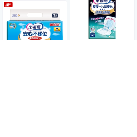
來復易 整夜一片肌安心尿片(9
片/包)(搭配成人紙尿褲)
169
$
來復易 安心不移位褲型用尿片
4.6
(
4
)
總銷量>50
(24片/包)(搭配成人紙尿褲)
活動
券
179
$
加入購物車
4.8
(
8
)
總銷量>50
活動
券
加入購物車