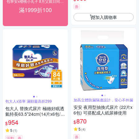
包寧安x櫻桃小丸子 8月父親日同慶 滿額折百
券
滿1999折100
加入購物車
加高立體防漏隔邊設計，安心不外漏
包大人x添寧 滿額最高折299
安安 夜用型抽換式尿片 (22片x
包大人 替換式尿片 極緻好眠透
6包) 可搭配成人紙尿褲使用
氣特長63.5*24cm(14片x6包/箱
購 搭配成人紙尿褲/晚安/夜用)
870
954
$
$
5
(
4
)
5
(
1
)
券
活動
券