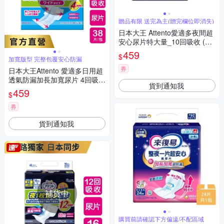
贈品有限 送完為主(贈完欄位即消失)
日本大王 Attento愛適多夜間超
安心尿片特大量_10回吸收 (18
片/包)
459
$
加寬版型 完整包覆安心防漏
券
日本大王Attento 愛適多日用超
透氣防漏加長加寬尿片 4回吸收
貨到通知我
(38片/包)
459
$
券
貨到通知我
補貨中
購買前請確認下方偏遠/不配區域