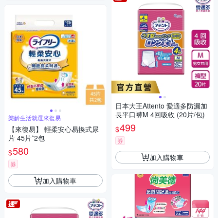
日本大王Attento 愛適多防漏加
長平口褲M 4回吸收 (20片/包)
樂齡生活就選來復易
499
$
【來復易】 輕柔安心易換式尿
片 45片*2包
券
580
$
加入購物車
券
加入購物車