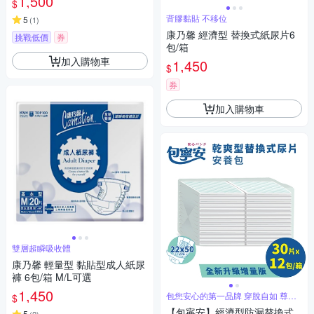
1,500
$
背膠黏貼 不移位
5
(
1
)
康乃馨 經濟型 替換式紙尿片6
挑戰低價
券
包/箱
加入購物車
1,450
$
券
加入購物車
雙層超瞬吸收體
康乃馨 輕量型 黏貼型成人紙尿
褲 6包/箱 M/L可選
1,450
包您安心的第一品牌 穿脫自如 尊嚴
$
自主
【包寧安】經濟型防漏替換式
5