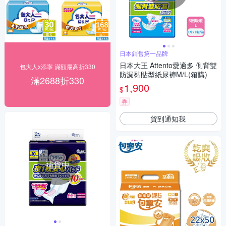
日本銷售第一品牌
日本大王 Attento愛適多 側背雙
包大人x添寧 滿額最高折330
防漏黏貼型紙尿褲M/L(箱購)
滿2688折330
1,900
$
券
貨到通知我
補貨中