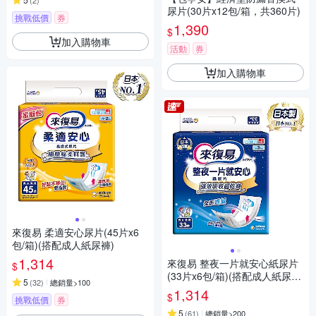
(
2
)
尿片(30片x12包/箱，共360片)
挑戰低價
券
1,390
$
加入購物車
活動
券
加入購物車
來復易 柔適安心尿片(45片x6
包/箱)(搭配成人紙尿褲)
1,314
來復易 整夜一片就安心紙尿片
$
(33片x6包/箱)(搭配成人紙尿
5
(
32
)
總銷量>100
褲)
1,314
$
挑戰低價
券
5
(
61
)
總銷量>200