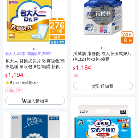
補貨中
拭拭樂 康舒復 成人替換式尿片
包大人x添寧 滿額最高折299
(XL)24片x8包-箱購
包大人 替換式尿片 乾爽吸收/整
1,184
夜熟睡 量販包(6包/箱購 搭配成
$
人紙尿褲)
1,194
$
券
5
(
12
)
總銷量>50
貨到通知我
活動
券
加入購物車