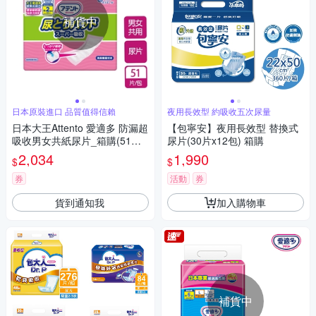
補貨中
日本原裝進口 品質值得信賴
夜用長效型 約吸收五次尿量
日本大王Attento 愛適多 防漏超
【包寧安】夜用長效型 替換式
吸收男女共紙尿片_箱購(51片/
尿片(30片x12包) 箱購
包x6包)
2,034
1,990
$
$
券
活動
券
貨到通知我
加入購物車
補貨中