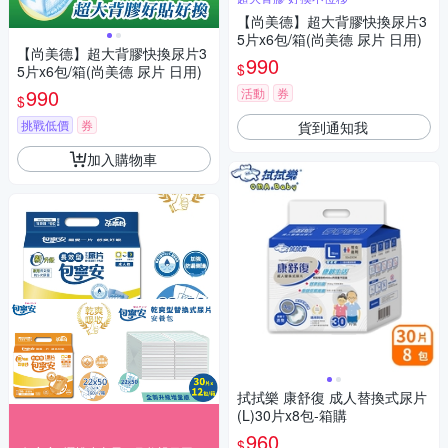
【尚美德】超大背膠快換尿片3
5片x6包/箱(尚美德 尿片 日用)
【尚美德】超大背膠快換尿片3
990
$
5片x6包/箱(尚美德 尿片 日用)
990
活動
券
$
挑戰低價
券
貨到通知我
加入購物車
拭拭樂 康舒復 成人替換式尿片
(L)30片x8包-箱購
960
$