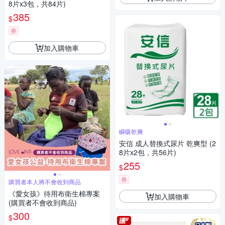
8片x3包，共84片)
385
$
券
加入購物車
瞬吸乾爽
安信 成人替換式尿片 乾爽型 (2
8片x2包，共56片)
255
$
券
購買者本人將不會收到商品
《愛女孩》待用布衛生棉專案
加入購物車
(購買者不會收到商品)
300
$