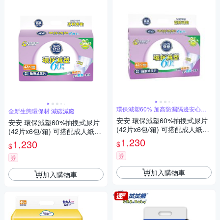
環保減塑60% 加高防漏隔邊安心不
全新生態環保材 減碳減廢
外漏
安安 環保減塑60%抽換式尿片
安安 環保減塑60%抽換式尿片
(42片x6包/箱) 可搭配成人紙尿
(42片x6包/箱) 可搭配成人紙尿
褲使用
褲使用
1,230
1,230
$
$
券
券
加入購物車
加入購物車