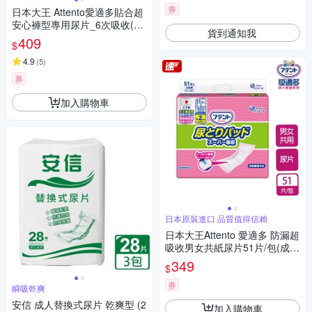
券
日本大王 Attento愛適多貼合超
安心褲型專用尿片_6次吸收(18
貨到通知我
片/包)
409
$
4.9
(
5
)
券
加入購物車
日本原裝進口 品質值得信賴
日本大王Attento 愛適多 防漏超
吸收男女共紙尿片51片/包(成
褲)
349
$
券
瞬吸乾爽
安信 成人替換式尿片 乾爽型 (2
加入購物車