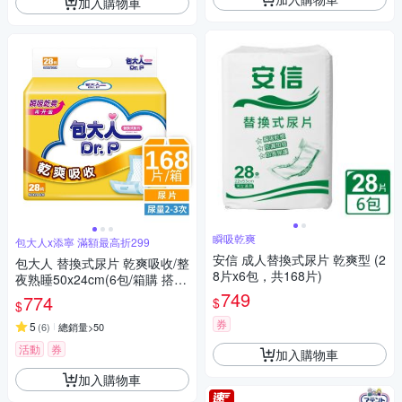
加入購物車
瞬吸乾爽
包大人x添寧 滿額最高折299
安信 成人替換式尿片 乾爽型 (2
包大人 替換式尿片 乾爽吸收/整
8片x6包，共168片)
夜熟睡50x24cm(6包/箱購 搭配
成人紙尿褲)
749
774
$
$
券
5
(
6
)
總銷量>50
活動
券
加入購物車
加入購物車