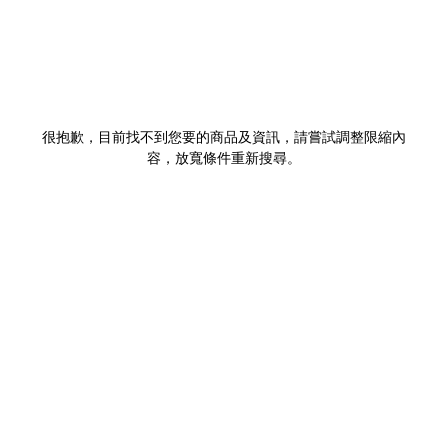
很抱歉，目前找不到您要的商品及資訊，請嘗試調整限縮內
容，放寬條件重新搜尋。