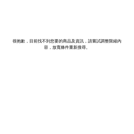
很抱歉，目前找不到您要的商品及資訊，請嘗試調整限縮內
容，放寬條件重新搜尋。