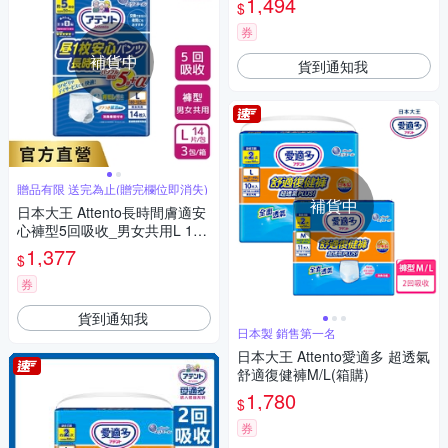
1,494
$
券
補貨中
貨到通知我
贈品有限 送完為止(贈完欄位即消失)
補貨中
日本大王 Attento長時間膚適安
心褲型5回吸收_男女共用L 14
片/包(3包/箱)箱購
1,377
$
券
貨到通知我
日本製 銷售第一名
日本大王 Attento愛適多 超透氣
舒適復健褲M/L(箱購)
1,780
$
券