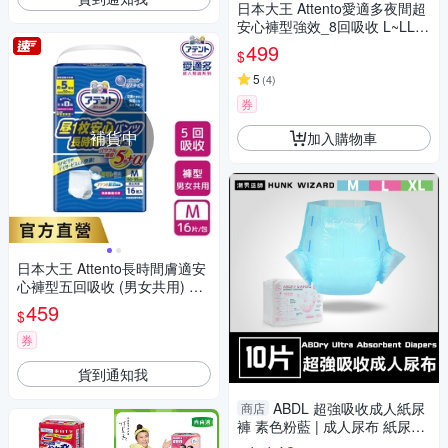
日本大王 Attento愛適多夜間超
安心褲型強效_8回吸收 L~LL
(12片/包)
499
$
5
(
4
)
券
補貨中
加入購物車
日本大王 Attento長時間膚適安
心褲型五回吸收 (男女共用) M-
L(18片/包)
459
$
券
貨到通知我
ABDL 超強吸收成人紙尿
商店
褲 素色粉藍 | 成人尿布 紙尿布
LittleForBig ABDry