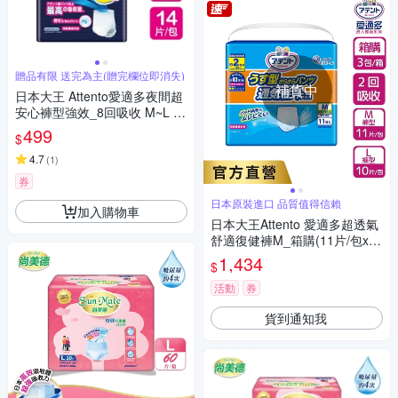
贈品有限 送完為主(贈完欄位即消失)
補貨中
日本大王 Attento愛適多夜間超
安心褲型強效_8回吸收 M~L (1
4片/包)
499
$
4.7
(
1
)
券
日本原裝進口 品質值得信賴
加入購物車
日本大王Attento 愛適多超透氣
舒適復健褲M_箱購(11片/包x6
包)
1,434
$
活動
券
貨到通知我