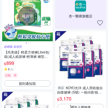
補貨中
杏一醫療旗艦店
超瞬吸 超德意
【尚美德】輕柔方便褲L9x6包/
箱(成人紙尿褲 輕薄褲 褲型紙
尿褲)
899
$
5
(
1
)
活動
券
貨到通知我
KOYO光洋 成人用前後自
商店
由復健褲 (S號) 一箱(6袋/箱，
共120片)
3,170
$
加入購物車