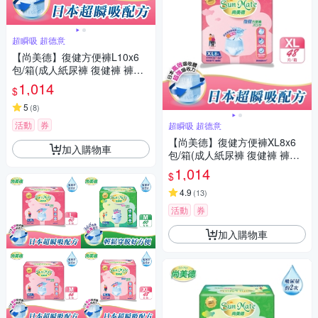
超瞬吸 超德意
【尚美德】復健方便褲L10x6
包/箱(成人紙尿褲 復健褲 褲型
紙尿褲)
1,014
$
5
(
8
)
活動
券
超瞬吸 超德意
【尚美德】復健方便褲XL8x6
加入購物車
包/箱(成人紙尿褲 復健褲 褲型
紙尿褲)
1,014
$
4.9
(
13
)
活動
券
加入購物車