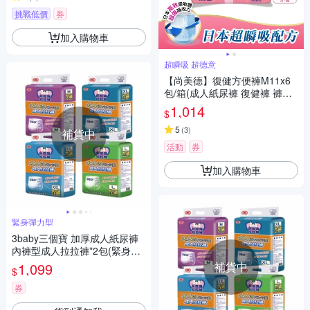
挑戰低價
券
加入購物車
超瞬吸 超德意
【尚美德】復健方便褲M11x6
包/箱(成人紙尿褲 復健褲 褲型
紙尿褲)
1,014
$
5
(
3
)
補貨中
活動
券
加入購物車
緊身彈力型
3baby三個寶 加厚成人紙尿褲
內褲型成人拉拉褲*2包(緊身彈
力型 側邊可撕)
1,099
補貨中
$
券