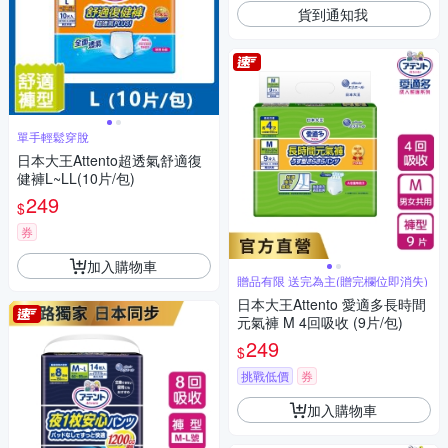
貨到通知我
單手輕鬆穿脫
日本大王Attento超透氣舒適復
健褲L~LL(10片/包)
249
$
券
加入購物車
贈品有限 送完為主(贈完欄位即消失)
日本大王Attento 愛適多長時間
元氣褲 M 4回吸收 (9片/包)
249
$
挑戰低價
券
加入購物車