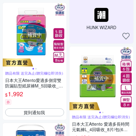
HUNK WIZARD
補貨中
贈品有限 送完為止(贈完欄位即消失)
補貨中
日本大王Attento愛適多側背雙
防漏貼型紙尿褲M_5回吸收_箱
購(9片X8包)
1,992
$
券
貨到通知我
贈品有限 送完為止(贈完欄位即消失)
日本大王Attento 愛適多長時間
元氣褲L_4回吸收_8片/包(6包/
箱) 箱購