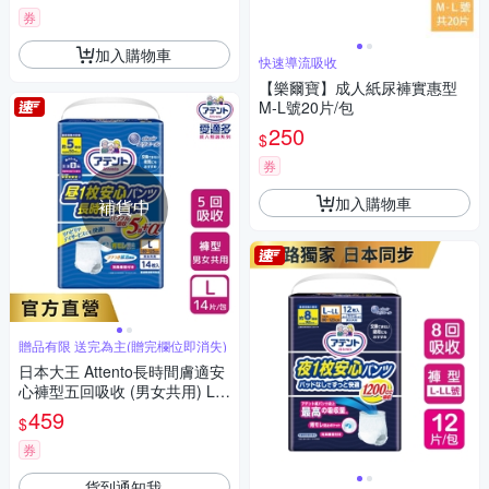
券
加入購物車
快速導流吸收
【樂爾寶】成人紙尿褲實惠型
M-L號20片/包
250
$
券
加入購物車
補貨中
贈品有限 送完為主(贈完欄位即消失)
日本大王 Attento長時間膚適安
心褲型五回吸收 (男女共用) L-L
L(14片/包)
459
$
券
貨到通知我