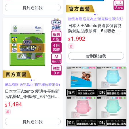
貨到通知我
贈品有限 送完為止(贈完欄位即消失)
日本大王Attento愛適多側背雙
防漏貼型紙尿褲L_5回吸收_箱
購(7片X8包)
1,992
$
券
補貨中
貨到通知我
贈品有限 送完為止(贈完欄位即消失)
日本大王Attento 愛適多長時間
元氣褲M_4回吸收_9片/包(6包/
箱) 箱購
1,494
$
券
貨到通知我