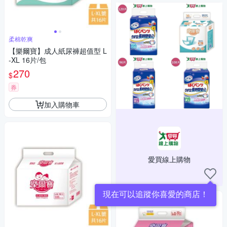
柔棉乾爽
【樂爾寶】成人紙尿褲超值型 L
-XL 16片/包
270
$
券
加入購物車
愛買線上購物
現在可以追蹤你喜愛的商店！