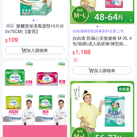
樂爾寶保潔看護墊10片(6
商店
0x75CM)【愛買】
自由適褲型紙尿褲系列全新上市
109
自由適 防漏心安復健褲 M-XL 4
$
包/箱購(成人紙尿褲/褲型紙尿
褲)
加入購物車
1,188
$
券
加入購物車