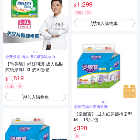
1,299
$
活動
券
加入購物車
全新登場 增加15%超強吸收力
【尚美德】尚好呵護 成人黏貼
式紙尿褲L-XL號 6包/箱
1,819
$
活動
券
加入購物車
表層不織布潔膚乾爽
【樂爾寶】 成人紙尿褲棉柔型
M-L 16片/包
320
$
券