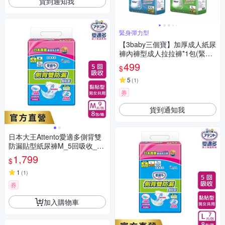
貨到通知我
緊身彈力型
【3baby三個寶】加厚成人紙尿
褲內褲型成人拉拉褲*1包(緊身
彈力型 側邊可撕)
499
$
5
(
1
)
券
貨到通知我
日本大王Attento愛適多側背雙
防漏貼型紙尿褲M_5回吸收_箱
購(9片X8包)
1,799
$
1
(
1
)
券
加入購物車