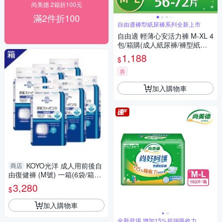
尚美德 2箱折100元
滿2件折100
自由適褲型紙尿褲系列全新上市
自由適 輕薄心安活力褲 M-XL 4
包/箱購(成人紙尿褲/褲型紙尿
褲)
1,188
$
券
加入購物車
KOYO光洋 成人用前後自
商店
由復健褲 (M號) 一箱(6袋/箱，
共108片)
3,280
$
加入購物車
全新登場 增加15%超強吸收力