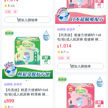
$
5
(
25
)
活動
券
加入購物車
超瞬吸 超德意
【尚美德】復健方便褲M11x6
包/箱(成人紙尿褲 復健褲 褲型
紙尿褲)
1,014
$
4.7
(
1
)
活動
券
加入購物車
超瞬吸 超德意
【尚美德】輕柔方便褲M10x6
包/箱(成人紙尿褲 輕薄褲 褲型
紙尿褲)
899
$
5
(
1
)