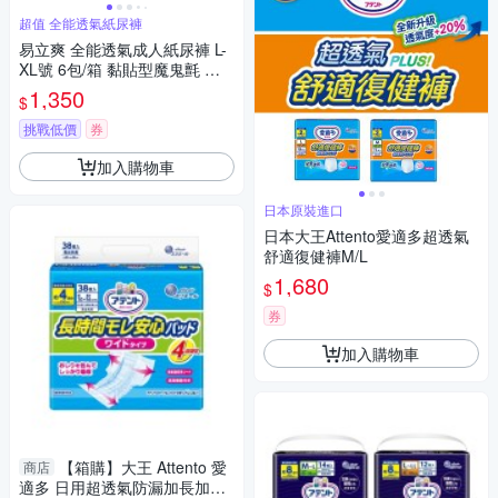
超值 全能透氣紙尿褲
易立爽 全能透氣成人紙尿褲 L-
XL號 6包/箱 黏貼型魔鬼氈 尿
褲尿布全能防護
1,350
$
挑戰低價
券
加入購物車
日本原裝進口
日本大王Attento愛適多超透氣
舒適復健褲M/L
1,680
$
券
加入購物車
【箱購】大王 Attento 愛
商店
適多 日用超透氣防漏加長加寬