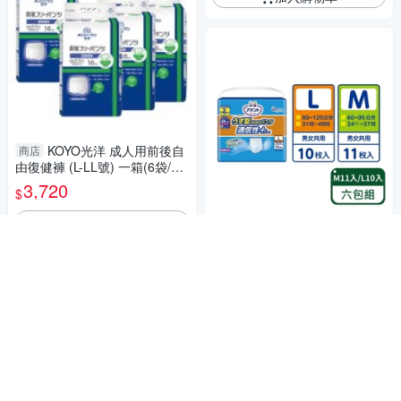
KOYO光洋 成人用前後自
商店
由復健褲 (L-LL號) 一箱(6袋/
箱，共96片)
3,720
$
加入購物車
極速吸收不外漏，長效乾爽不回滲
【日本大王】透氣舒適復健褲-
成人尿布墊 M11入/L10入；六
包組
1,565
$
券
加入購物車