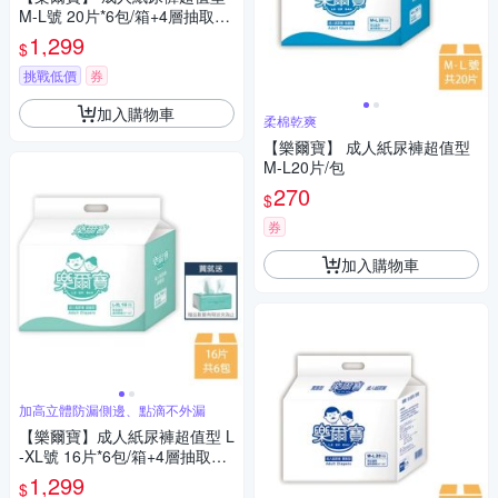
M-L號 20片*6包/箱+4層抽取衛
生紙*2包
1,299
$
挑戰低價
券
加入購物車
柔棉乾爽
【樂爾寶】 成人紙尿褲超值型
M-L20片/包
270
$
券
加入購物車
加高立體防漏側邊、點滴不外漏
【樂爾寶】成人紙尿褲超值型 L
-XL號 16片*6包/箱+4層抽取衛
生紙*2包
1,299
$