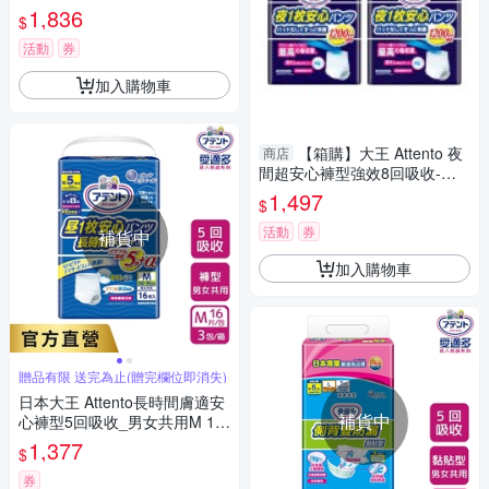
尿片-4回吸收 (38片/4包/箱)
1,836
$
【杏一】
活動
券
加入購物車
【箱購】大王 Attento 夜
商店
間超安心褲型強效8回吸收-男
女共用 (M~LL號/3包/箱)【杏
1,497
$
一】
活動
券
補貨中
加入購物車
贈品有限 送完為止(贈完欄位即消失)
日本大王 Attento長時間膚適安
補貨中
心褲型5回吸收_男女共用M 16
片/包(3包/箱)箱購
1,377
$
券