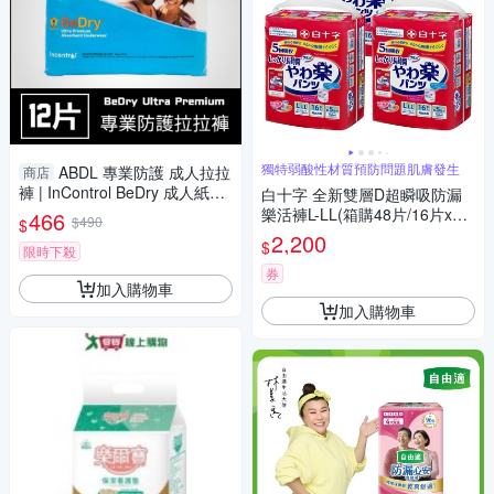
獨特弱酸性材質預防問題肌膚發生
ABDL 專業防護 成人拉拉
商店
褲 | InControl BeDry 成人紙尿
白十字 全新雙層D超瞬吸防漏
褲 成人尿布 紙尿布
樂活褲L-LL(箱購48片/16片x3
466
$490
$
包-日本原裝進口)(腰圍80~125
2,200
$
限時下殺
cm)
券
加入購物車
加入購物車