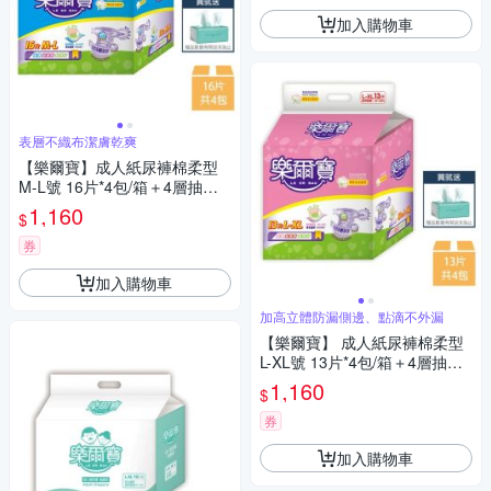
加入購物車
表層不織布潔膚乾爽
【樂爾寶】成人紙尿褲棉柔型
M-L號 16片*4包/箱＋4層抽取
衛生紙*2包
1,160
$
券
加入購物車
加高立體防漏側邊、點滴不外漏
【樂爾寶】 成人紙尿褲棉柔型
L-XL號 13片*4包/箱＋4層抽取
衛生紙*2包
1,160
$
券
加入購物車