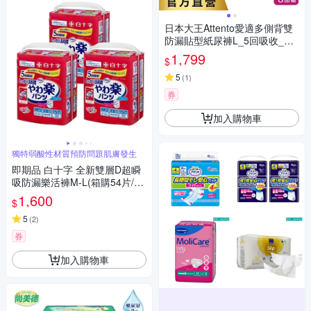
日本大王Attento愛適多側背雙
防漏貼型紙尿褲L_5回吸收_箱
購(7片X8包)
1,799
$
5
(
1
)
券
加入購物車
獨特弱酸性材質預防問題肌膚發生
即期品 白十字 全新雙層D超瞬
吸防漏樂活褲M-L(箱購54片/18
片x3包-日本原裝進口)(腰圍60~
1,600
$
95cm)(有效日期至2026.12.27)
5
(
2
)
券
加入購物車