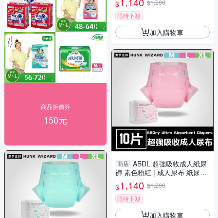
1,140
$1,200
$
限時下殺
加入購物車
商品折價券
150元
ABDL 超強吸收成人紙尿
商店
褲 素色粉紅 | 成人尿布 紙尿布
LittleForBig ABDry
1,140
$1,200
$
限時下殺
加入購物車