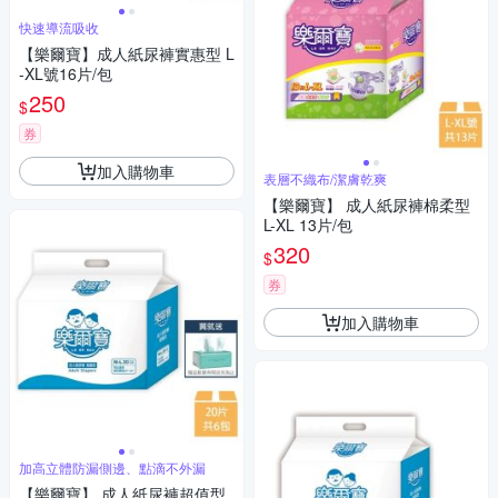
快速導流吸收
【樂爾寶】成人紙尿褲實惠型 L
-XL號16片/包
250
$
券
加入購物車
表層不織布/潔膚乾爽
【樂爾寶】 成人紙尿褲棉柔型
L-XL 13片/包
320
$
券
加入購物車
加高立體防漏側邊、點滴不外漏
【樂爾寶】 成人紙尿褲超值型