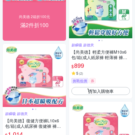
尚美德 2箱折100元
滿2件折100
超瞬吸 超德意
【尚美德】輕柔方便褲M10x6
包/箱(成人紙尿褲 輕薄褲 褲型
紙尿褲)
899
$
5
(
2
)
挑戰低價
券
加入購物車
超瞬吸 超德意
【尚美德】復健方便褲L10x6
包/箱(成人紙尿褲 復健褲 褲型
紙尿褲)
1,014