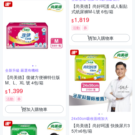
【尚美德】尚好呵護 成人黏貼
式紙尿褲M-L號 6包/箱
1,819
$
活動
券
加入購物車
全新升級 嚴選有機棉
【尚美德】復健方便褲特仕版
M、L、XL 號 4包/箱
1,399
$
活動
券
加入購物車
24x50cm吸收面積加大
【尚美德】尚好呵護 快換尿片3
5片x6包/箱