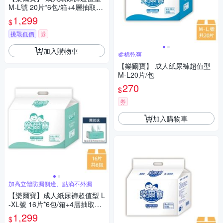
M-L號 20片*6包/箱+4層抽取衛
生紙*2包
1,299
$
挑戰低價
券
加入購物車
柔棉乾爽
【樂爾寶】 成人紙尿褲超值型
M-L20片/包
270
$
券
加入購物車
加高立體防漏側邊、點滴不外漏
【樂爾寶】成人紙尿褲超值型 L
-XL號 16片*6包/箱+4層抽取衛
生紙*2包
1,299
$