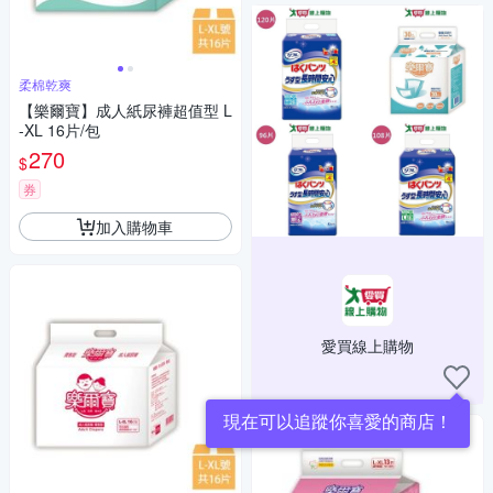
柔棉乾爽
【樂爾寶】成人紙尿褲超值型 L
-XL 16片/包
270
$
券
加入購物車
愛買線上購物
現在可以追蹤你喜愛的商店！