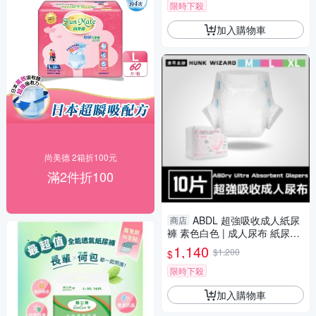
限時下殺
加入購物車
尚美德 2箱折100元
滿2件折100
ABDL 超強吸收成人紙尿
商店
褲 素色白色 | 成人尿布 紙尿布
LittleForBig ABDry
1,140
$1,200
$
限時下殺
加入購物車