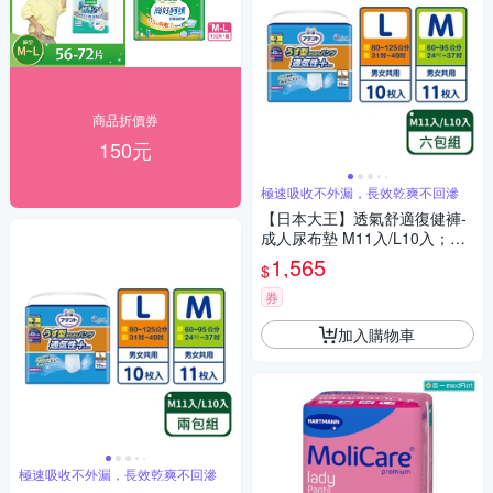
商品折價券
150元
極速吸收不外漏，長效乾爽不回滲
【日本大王】透氣舒適復健褲-
成人尿布墊 M11入/L10入；六
包組
1,565
$
券
加入購物車
極速吸收不外漏，長效乾爽不回滲