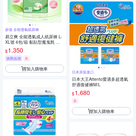
超值 全能透氣紙尿褲
易立爽 全能透氣成人紙尿褲 L-
XL號 6包/箱 黏貼型魔鬼氈 尿
褲尿布全能防護
1,350
$
挑戰低價
券
加入購物車
日本原裝進口
日本大王Attento愛適多超透氣
舒適復健褲M/L
1,680
$
券
加入購物車