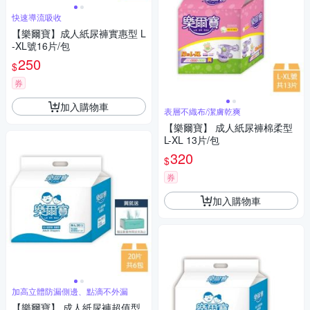
快速導流吸收
【樂爾寶】成人紙尿褲實惠型 L
-XL號16片/包
250
$
券
加入購物車
表層不織布/潔膚乾爽
【樂爾寶】 成人紙尿褲棉柔型
L-XL 13片/包
320
$
券
加入購物車
加高立體防漏側邊、點滴不外漏
【樂爾寶】 成人紙尿褲超值型