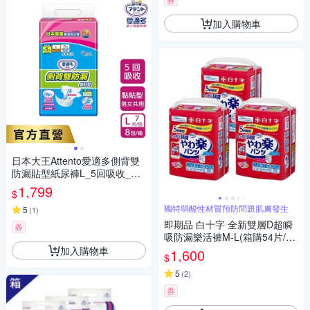
加入購物車
日本大王Attento愛適多側背雙
防漏貼型紙尿褲L_5回吸收_箱
購(7片X8包)
1,799
$
獨特弱酸性材質預防問題肌膚發生
5
(
1
)
即期品 白十字 全新雙層D超瞬
券
吸防漏樂活褲M-L(箱購54片/18
片x3包-日本原裝進口)(腰圍60~
加入購物車
1,600
$
95cm)(有效日期至2026.12.27)
5
(
2
)
券