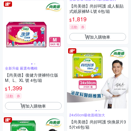
【尚美德】尚好呵護 成人黏貼
式紙尿褲M-L號 6包/箱
1,819
$
活動
券
加入購物車
全新升級 嚴選有機棉
【尚美德】復健方便褲特仕版
M、L、XL 號 4包/箱
1,399
$
活動
券
加入購物車
24x50cm吸收面積加大
【尚美德】尚好呵護 快換尿片3
5片x6包/箱