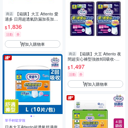
【箱購】大王 Attento 愛
商店
適多 日用超透氣防漏加長加寬
尿片-4回吸收 (38片/4包/箱)
1,836
$
【杏一】
活動
券
加入購物車
【箱購】大王 Attento 夜
商店
間超安心褲型強效8回吸收-男
女共用 (M~LL號/3包/箱)【杏
1,497
$
一】
活動
券
加入購物車
單手輕鬆穿脫
日本大王Attento超透氣舒適復