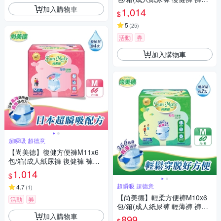
紙尿褲)
加入購物車
1,014
$
5
(
25
)
活動
券
加入購物車
超瞬吸 超德意
【尚美德】復健方便褲M11x6
包/箱(成人紙尿褲 復健褲 褲型
紙尿褲)
1,014
$
超瞬吸 超德意
4.7
(
1
)
【尚美德】輕柔方便褲M10x6
活動
券
包/箱(成人紙尿褲 輕薄褲 褲型
紙尿褲)
加入購物車
899