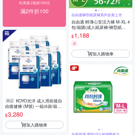
尚美德 2箱折100元
滿2件折100
自由適褲型紙尿褲系列全新上市
自由適 輕薄心安活力褲 M-XL 4
包/箱購(成人紙尿褲/褲型紙尿
褲)
1,188
$
券
加入購物車
KOYO光洋 成人用前後自
商店
由復健褲 (M號) 一箱(6袋/箱，
共108片)
3,280
$
加入購物車
全新登場 增加15%超強吸收力