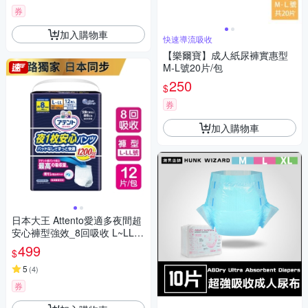
券
加入購物車
快速導流吸收
【樂爾寶】成人紙尿褲實惠型
M-L號20片/包
250
$
券
加入購物車
日本大王 Attento愛適多夜間超
安心褲型強效_8回吸收 L~LL
(12片/包)
499
$
5
(
4
)
券