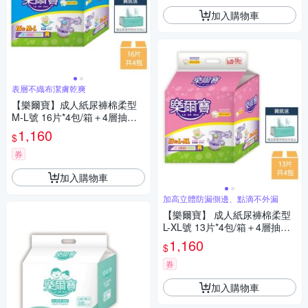
加入購物車
表層不織布潔膚乾爽
【樂爾寶】成人紙尿褲棉柔型
M-L號 16片*4包/箱＋4層抽取
衛生紙*2包
1,160
$
券
加入購物車
加高立體防漏側邊、點滴不外漏
【樂爾寶】 成人紙尿褲棉柔型
L-XL號 13片*4包/箱＋4層抽取
衛生紙*2包
1,160
$
券
加入購物車