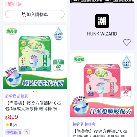
活動
券
加入購物車
HUNK WIZARD
超瞬吸 超德意
【尚美德】輕柔方便褲M10x6
包/箱(成人紙尿褲 輕薄褲 褲型
紙尿褲)
899
$
超瞬吸 超德意
5
(
2
)
【尚美德】復健方便褲L10x6
挑戰低價
券
包/箱(成人紙尿褲 復健褲 褲型