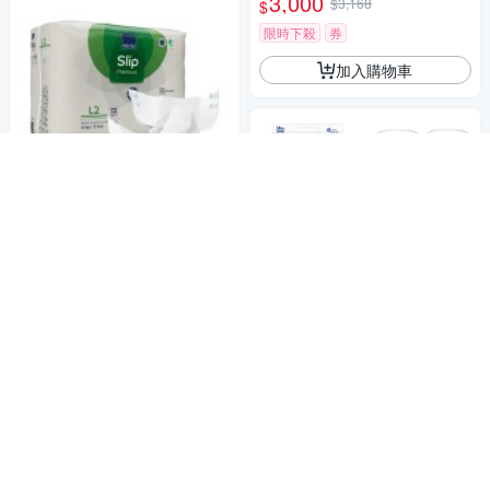
3,000
$3,168
$
限時下殺
券
加入購物車
ABENA 雅保 成人紙尿褲
商店
L2號 (22片/4包/箱)【杏一】
3,141
$3,309
$
限時下殺
券
加入購物車
杏一醫療旗艦店