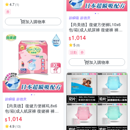
4.7
(
1
)
券
超瞬吸 超德意
加入購物車
【尚美德】復健方便褲L10x6
包/箱(成人紙尿褲 復健褲 褲型
紙尿褲)
1,014
$
5
(
8
)
活動
券
加入購物車
超瞬吸 超德意
【尚美德】復健方便褲XL8x6
包/箱(成人紙尿褲 復健褲 褲型
紙尿褲)
1,014
$
4.9
(
13
)