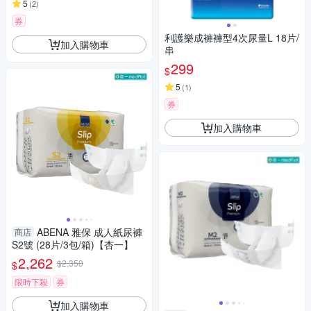
5
(
2
)
券
利護樂成褲褲型4次尿量L 18片/
加入購物車
串
299
$
5
(
1
)
券
加入購物車
ABENA 雅保 成人紙尿褲
商店
S2號 (28片/3包/箱)【杏一】
2,262
$2,350
$
限時下殺
券
加入購物車