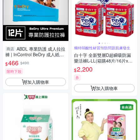
獨特弱酸性材質預防問題肌膚發生
ABDL 專業防護 成人拉拉
商店
褲 | InControl BeDry 成人紙尿
白十字 全新雙層D超瞬吸防漏
褲 成人尿布 紙尿布
樂活褲L-LL(箱購48片/16片x3
466
$490
$
包-日本原裝進口)(腰圍80~125
2,200
$
限時下殺
cm)
券
加入購物車
加入購物車