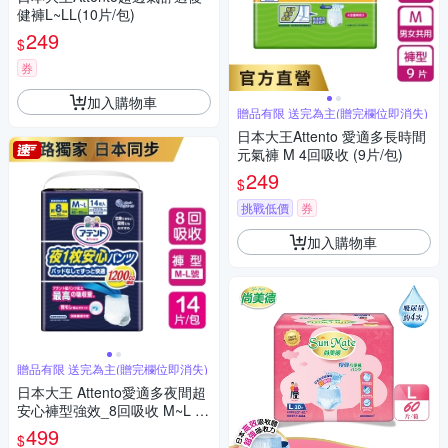
健褲L~LL(10片/包)
249
$
券
加入購物車
贈品有限 送完為主(贈完欄位即消失)
日本大王Attento 愛適多長時間
元氣褲 M 4回吸收 (9片/包)
249
$
挑戰低價
券
加入購物車
贈品有限 送完為主(贈完欄位即消失)
日本大王 Attento愛適多夜間超
安心褲型強效_8回吸收 M~L (1
4片/包)
499
$