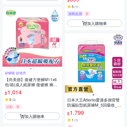
$
5
(
1
)
挑戰低價
券
加入購物車
超瞬吸 超德意
【尚美德】復健方便褲M11x6
包/箱(成人紙尿褲 復健褲 褲型
紙尿褲)
1,014
$
5
日本大王Attento愛適多側背雙
(
3
)
防漏貼型紙尿褲M_5回吸收_箱
活動
券
購(9片X8包)
1,799
$
加入購物車
1
(
1
)
券