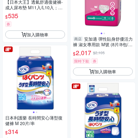
【日本大王】透氣舒適復健褲-
成人尿布墊 M11入/L10入；兩
包組
535
$
券
加入購物車
安加適 彈性貼身舒優活力
商店
褲 淑女專用款 M號 (8片/8包/
箱)【杏一】
2,017
$2,105
$
限時下殺
券
加入購物車
日本利護樂 長時間安心薄型復
健褲 M 20片/串
314
$