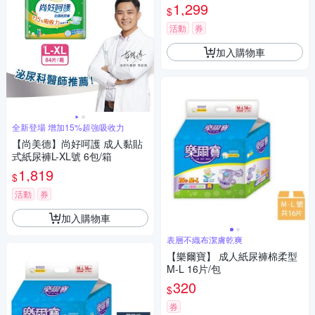
1,299
$
活動
券
加入購物車
全新登場 增加15%超強吸收力
【尚美德】尚好呵護 成人黏貼
式紙尿褲L-XL號 6包/箱
1,819
$
活動
券
加入購物車
表層不織布潔膚乾爽
【樂爾寶】 成人紙尿褲棉柔型
M-L 16片/包
320
$
券