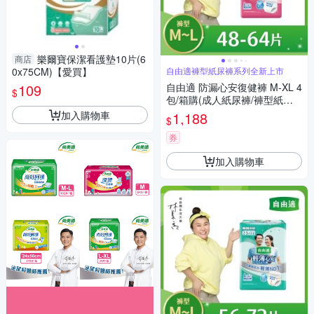
樂爾寶保潔看護墊10片(6
商店
0x75CM)【愛買】
自由適褲型紙尿褲系列全新上市
109
自由適 防漏心安復健褲 M-XL 4
$
包/箱購(成人紙尿褲/褲型紙尿
褲)
加入購物車
1,188
$
券
加入購物車