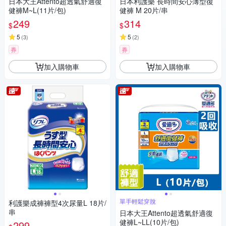
日本大王Attento超透氣舒適復
日本利護樂 長時間安心薄型復
健褲M~L(11片/包)
健褲 M 20片/串
249
314
$
$
5
5
(
3
)
(
2
)
券
券
加入購物車
加入購物車
單手輕鬆穿脫
利護樂成褲褲型4次尿量L 18片/
串
日本大王Attento超透氣舒適復
健褲L~LL(10片/包)
299