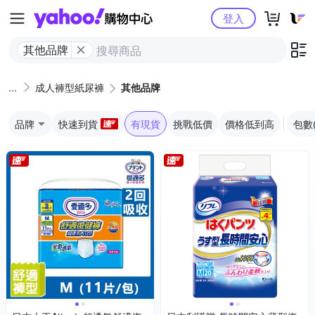
Yahoo購物中心
登入
其他品牌
成人褲型紙尿褲
其他品牌
品牌
快速到貨
有現貨
挑戰低價
價格低到高
包數