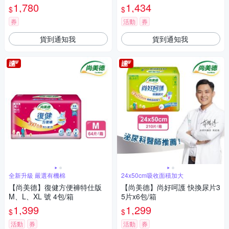
包)
1,780
1,434
$
$
券
活動
券
貨到通知我
貨到通知我
全新升級 嚴選有機棉
24x50cm吸收面積加大
【尚美德】復健方便褲特仕版
【尚美德】尚好呵護 快換尿片3
M、L、XL 號 4包/箱
5片x6包/箱
1,399
1,299
$
$
活動
券
活動
券