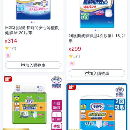
日本利護樂 長時間安心薄型復
健褲 M 20片/串
利護樂成褲褲型4次尿量L 18片/
314
串
$
299
5
(
2
)
$
券
5
(
1
)
券
加入購物車
加入購物車