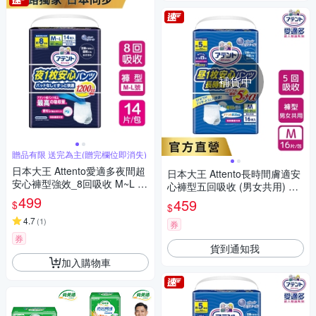
補貨中
贈品有限 送完為主(贈完欄位即消失)
日本大王 Attento愛適多夜間超
日本大王 Attento長時間膚適安
安心褲型強效_8回吸收 M~L (1
心褲型五回吸收 (男女共用) M-
4片/包)
499
L(18片/包)
459
$
$
4.7
(
1
)
券
券
貨到通知我
加入購物車