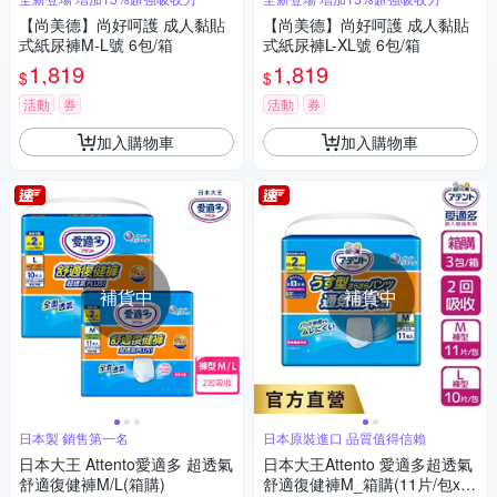
【尚美德】尚好呵護 成人黏貼
【尚美德】尚好呵護 成人黏貼
式紙尿褲M-L號 6包/箱
式紙尿褲L-XL號 6包/箱
1,819
1,819
$
$
活動
券
活動
券
加入購物車
加入購物車
補貨中
補貨中
日本製 銷售第一名
日本原裝進口 品質值得信賴
日本大王 Attento愛適多 超透氣
日本大王Attento 愛適多超透氣
舒適復健褲M/L(箱購)
舒適復健褲M_箱購(11片/包x6