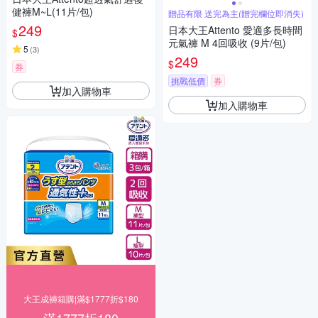
健褲M~L(11片/包)
贈品有限 送完為主(贈完欄位即消失)
249
日本大王Attento 愛適多長時間
$
元氣褲 M 4回吸收 (9片/包)
5
(
3
)
249
$
券
挑戰低價
券
加入購物車
加入購物車
大王成褲箱購|滿$1777折$180