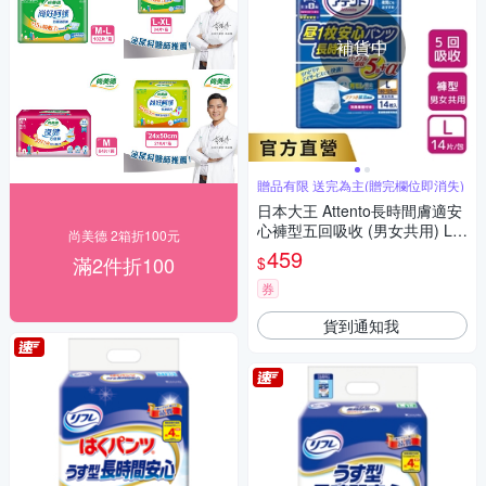
補貨中
贈品有限 送完為主(贈完欄位即消失)
日本大王 Attento長時間膚適安
心褲型五回吸收 (男女共用) L-L
尚美德 2箱折100元
L(14片/包)
459
滿2件折100
$
券
貨到通知我