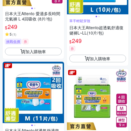
日本大王Attento 愛適多長時間
元氣褲 L 4回吸收 (8片/包)
單手輕鬆穿脫
249
$
日本大王Attento超透氣舒適復
健褲L~LL(10片/包)
5
(
1
)
249
$
挑戰低價
券
券
加入購物車
加入購物車
日本大王Attento超透氣舒適復