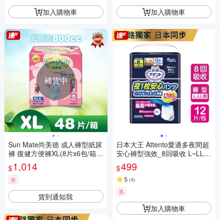
加入購物車
加入購物車
補貨中
Sun Mate尚美德 成人褲型紙尿
日本大王 Attento愛適多夜間超
褲 復健方便褲XL(8片x6包/箱)-
安心褲型強效_8回吸收 L~LL
成人紙尿褲-褲型紙尿褲
(12片/包)
1,014
499
$
$
5
券
(
4
)
券
貨到通知我
加入購物車