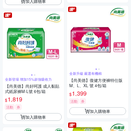
加入購物車
全新升級 嚴選有機棉
全新登場 增加15%超強吸收力
【尚美德】復健方便褲特仕版
M、L、XL 號 4包/箱
【尚美德】尚好呵護 成人黏貼
式紙尿褲M-L號 6包/箱
1,399
$
1,819
$
活動
券
活動
券
加入購物車
加入購物車