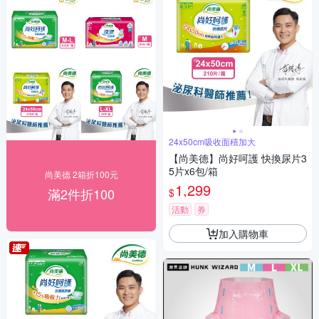
24x50cm吸收面積加大
【尚美德】尚好呵護 快換尿片3
5片x6包/箱
尚美德 2箱折100元
1,299
滿2件折100
$
活動
券
加入購物車