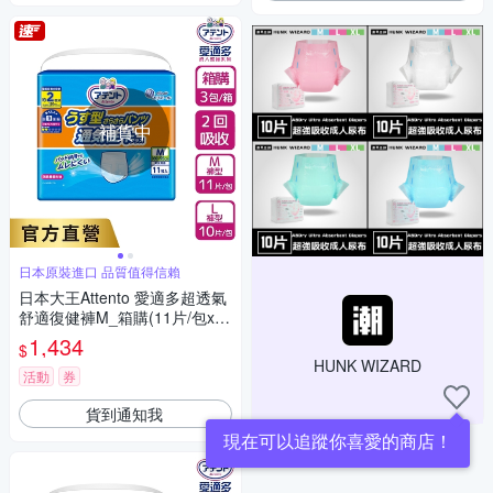
補貨中
日本原裝進口 品質值得信賴
日本大王Attento 愛適多超透氣
舒適復健褲M_箱購(11片/包x6
包)
1,434
$
HUNK WIZARD
活動
券
貨到通知我
現在可以追蹤你喜愛的商店！