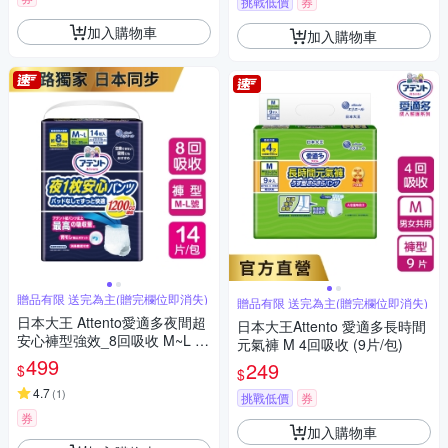
挑戰低價
券
加入購物車
加入購物車
贈品有限 送完為主(贈完欄位即消失)
贈品有限 送完為主(贈完欄位即消失)
日本大王 Attento愛適多夜間超
日本大王Attento 愛適多長時間
安心褲型強效_8回吸收 M~L (1
元氣褲 M 4回吸收 (9片/包)
4片/包)
499
249
$
$
4.7
(
1
)
挑戰低價
券
券
加入購物車