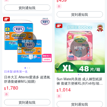
$
券
貨到通知我
貨到通知我
補貨中
補貨中
日本製 銷售第一名
日本大王 Attento愛適多 超透氣
Sun Mate尚美德 成人褲型紙尿
舒適復健褲M/L(箱購)
褲 復健方便褲XL(8片x6包/箱)-
1,780
成人紙尿褲-褲型紙尿褲
$
1,014
$
券
券
貨到通知我
貨到通知我