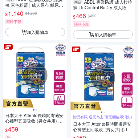
ABDL 專業防護 成人拉拉
商店
褲 素色粉藍 | 成人尿布 紙尿布
褲 | InControl BeDry 成人紙尿
LittleForBig ABDry
1,140
褲 成人尿布 紙尿布
$1,200
$
466
$490
$
限時下殺
限時下殺
加入購物車
加入購物車
補貨中
補貨中
日本大王 Attento長時間膚適安
贈品有限 送完為主(贈完欄位即消失)
心褲型五回吸收 (男女共用) M-
日本大王 Attento長時間膚適安
L(18片/包)
459
心褲型五回吸收 (男女共用) L-L
$
L(14片/包)
459
券