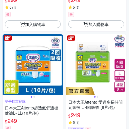
$
$
5
5
(
1
)
(
3
)
券
券
加入購物車
加入購物車
單手輕鬆穿脫
日本大王Attento 愛適多長時間
元氣褲 L 4回吸收 (8片/包)
日本大王Attento超透氣舒適復
健褲L~LL(10片/包)
249
$
249
$
5
(
1
)
券