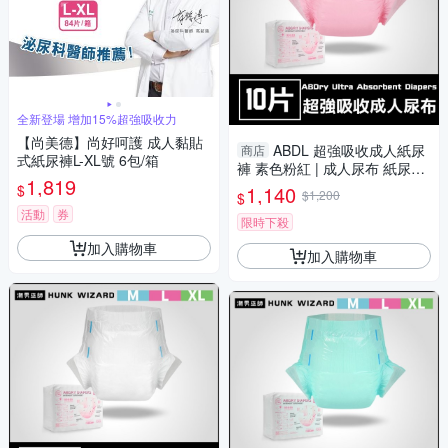
全新登場 增加15%超強吸收力
【尚美德】尚好呵護 成人黏貼
ABDL 超強吸收成人紙尿
商店
式紙尿褲L-XL號 6包/箱
褲 素色粉紅 | 成人尿布 紙尿布
1,819
LittleForBig ABDry
$
1,140
$1,200
$
活動
券
限時下殺
加入購物車
加入購物車