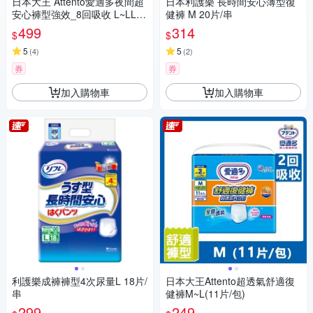
日本大王 Attento愛適多夜間超
日本利護樂 長時間安心薄型復
安心褲型強效_8回吸收 L~LL
健褲 M 20片/串
(12片/包)
499
314
$
$
5
5
(
4
)
(
2
)
券
券
加入購物車
加入購物車
利護樂成褲褲型4次尿量L 18片/
日本大王Attento超透氣舒適復
串
健褲M~L(11片/包)
299
249