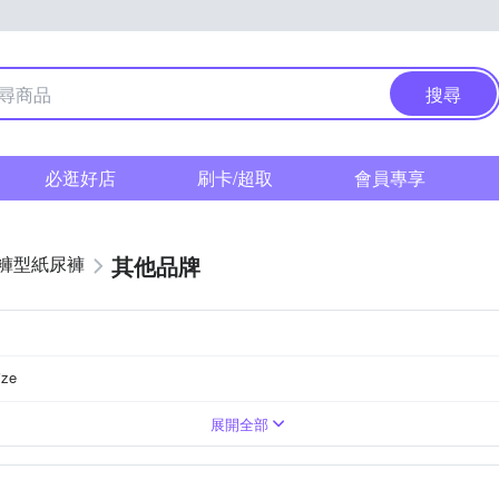
搜尋
必逛好店
刷卡/超取
會員專享
其他品牌
褲型紙尿褲
ize
走動者
展開全部