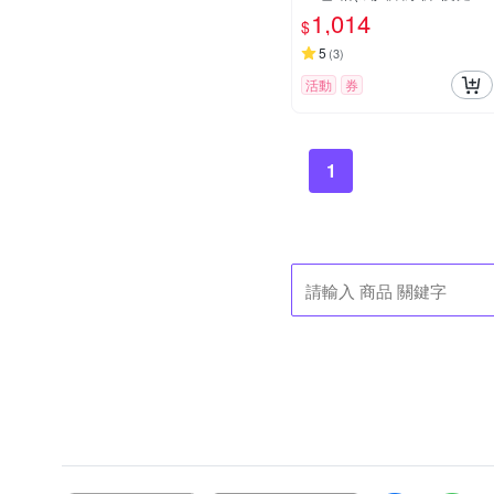
褲型紙尿褲)
1,014
$
5
(
3
)
活動
券
1