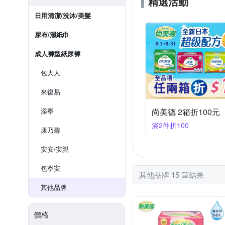
精選活動
日用清潔/洗沐/美髮
尿布/濕紙巾
成人褲型紙尿褲
包大人
來復易
添寧
尚美德 2箱折100元
滿2件折100
康乃馨
安安/安親
包寧安
其他品牌 15 筆結果
其他品牌
價格