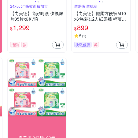
24x50cm吸收面積加大
超瞬吸 超德意
【尚美德】尚好呵護 快換尿
【尚美德】輕柔方便褲M10
片35片x6包/箱
x6包/箱(成人紙尿褲 輕薄褲
褲型紙尿褲)
1,299
899
$
$
5
(
1
)
活動
券
挑戰低價
券
尚美德 2箱折100元