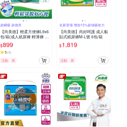
超瞬吸 超德意
全新登場 增加15%超強吸收力
【尚美德】輕柔方便褲L9x6
【尚美德】尚好呵護 成人黏
包/箱(成人紙尿褲 輕薄褲 褲
貼式紙尿褲M-L號 6包/箱
型紙尿褲)
899
1,819
$
$
5
(
1
)
活動
券
活動
券
補貨中