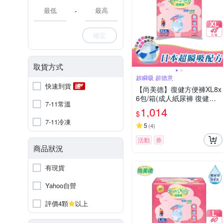
-
確定
取貨方式
超瞬吸 超德意
快速到貨
【尚美德】復健方便褲XL8x
6包/箱(成人紙尿褲 復健褲
7-11常溫
褲型紙尿褲)
1,014
$
7-11冷凍
5
(
4
)
活動
券
商品狀況
有現貨
Yahoo自營
評價4顆
以上