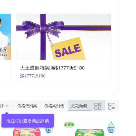
大王成褲箱購|滿$1777折$180
滿1777折180
序
價格低到高
價格高到低
近期熱銷
現在可以查看商品評價