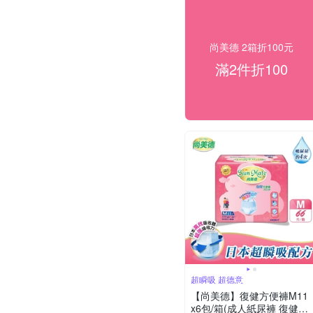
尚美德 2箱折100元
滿2件折100
超瞬吸 超德意
【尚美德】復健方便褲M11
x6包/箱(成人紙尿褲 復健褲