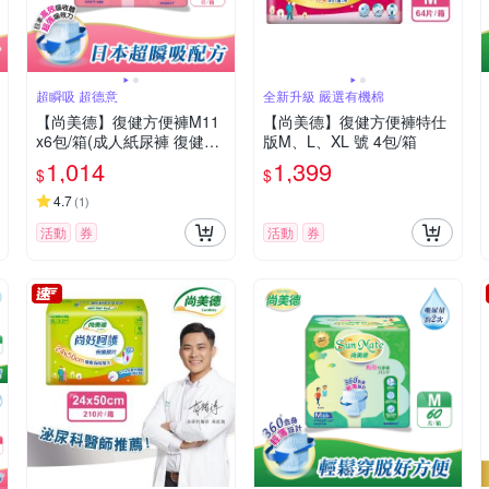
超瞬吸 超德意
全新升級 嚴選有機棉
【尚美德】復健方便褲M11
【尚美德】復健方便褲特仕
x6包/箱(成人紙尿褲 復健褲
版M、L、XL 號 4包/箱
褲型紙尿褲)
1,014
1,399
$
$
4.7
(
1
)
活動
券
活動
券