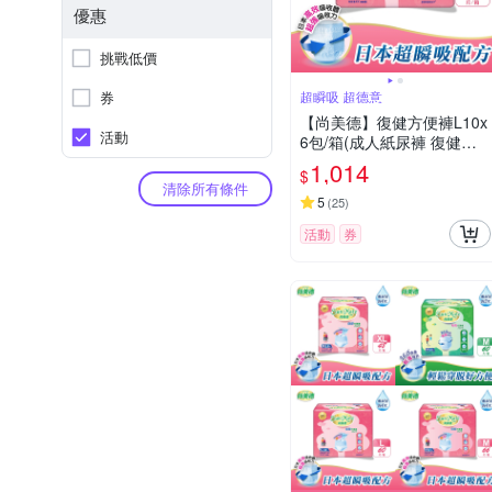
優惠
挑戰低價
券
超瞬吸 超德意
【尚美德】復健方便褲L10x
活動
6包/箱(成人紙尿褲 復健褲
褲型紙尿褲)
1,014
$
清除所有條件
5
(
25
)
活動
券