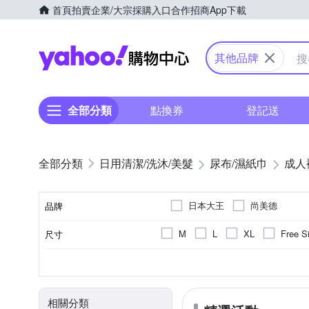
首頁
拍賣
企業/大宗採購入口
合作招商
App下載
Yahoo購物中心
其他品牌
全部分類
點換券
登記送
日用清潔/洗沐/美髮
尿布/濕紙巾
成人
日本大王
尚美德
品牌
M
L
XL
Free S
尺寸
品牌名稱
6包
褲型
需旁人協助行走者
4包
黏貼型
可自行
包數(包)
類型
適用對象
相關分類