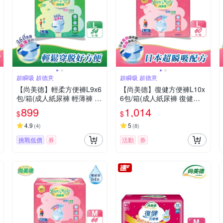
超瞬吸 超德意
超瞬吸 超德意
【尚美德】輕柔方便褲L9x6
【尚美德】復健方便褲L10x
包/箱(成人紙尿褲 輕薄褲 褲
6包/箱(成人紙尿褲 復健褲
型紙尿褲)
褲型紙尿褲)
899
1,014
$
$
4.9
5
(
4
)
(
8
)
挑戰低價
券
活動
券