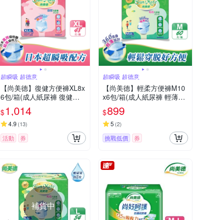
超瞬吸 超德意
超瞬吸 超德意
【尚美德】復健方便褲XL8x
【尚美德】輕柔方便褲M10
6包/箱(成人紙尿褲 復健褲
x6包/箱(成人紙尿褲 輕薄褲
褲型紙尿褲)
褲型紙尿褲)
1,014
899
$
$
4.9
5
(
13
)
(
2
)
活動
券
挑戰低價
券
補貨中