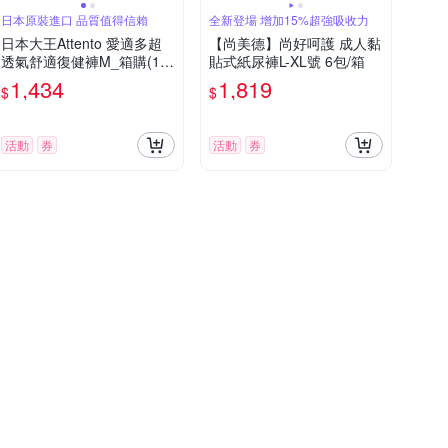
日本原裝進口 品質值得信賴
全新登場 增加15%超強吸收力
日本大王Attento 愛適多超
【尚美德】尚好呵護 成人黏
透氣舒適復健褲M_箱購(11
貼式紙尿褲L-XL號 6包/箱
片/包x6包)
1,434
1,819
$
$
活動
券
活動
券