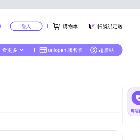
購物車
帳號綁定送
登入
看更多
uniopen 聯名卡
超贈點