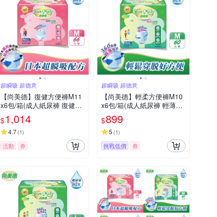
超瞬吸 超德意
超瞬吸 超德意
【尚美德】復健方便褲M11
【尚美德】輕柔方便褲M10
x6包/箱(成人紙尿褲 復健褲
x6包/箱(成人紙尿褲 輕薄褲
褲型紙尿褲)
褲型紙尿褲)
1,014
899
$
$
4.7
5
(
1
)
(
1
)
活動
券
挑戰低價
券