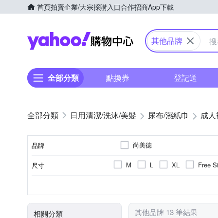
首頁
拍賣
企業/大宗採購入口
合作招商
App下載
Yahoo購物中心
其他品牌
全部分類
點換券
登記送
日用清潔/洗沐/美髮
尿布/濕紙巾
成人
尚美德
品牌
M
L
XL
Free S
尺寸
品牌名稱
6包
褲型
需旁人協助行走者
4包
黏貼型
可自行
包數(包)
類型
適用對象
其他品牌 13 筆結果
相關分類