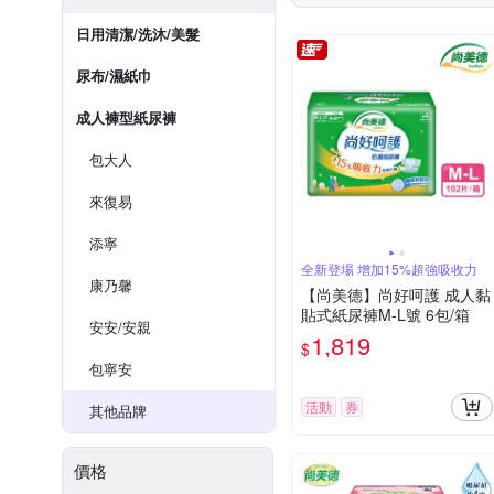
日用清潔/洗沐/美髮
尿布/濕紙巾
成人褲型紙尿褲
包大人
來復易
添寧
全新登場 增加15%超強吸收力
康乃馨
【尚美德】尚好呵護 成人黏
貼式紙尿褲M-L號 6包/箱
安安/安親
1,819
$
包寧安
活動
券
其他品牌
價格