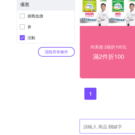
優惠
挑戰低價
券
活動
尚美德 2箱折100元
清除所有條件
滿2件折100
1