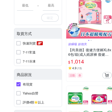
-
確定
取貨方式
快速到貨
超瞬吸 超德意
【尚美德】復健方便褲XL8x
7-11常溫
6包/箱(成人紙尿褲 復健褲
褲型紙尿褲)
1,014
7-11冷凍
$
4.9
(
13
)
商品狀況
活動
券
有現貨
Yahoo自營
評價4顆
以上