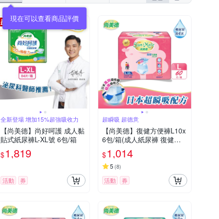
現在可以查看商品評價
全新登場 增加15%超強吸收力
超瞬吸 超德意
【尚美德】尚好呵護 成人黏
【尚美德】復健方便褲L10x
貼式紙尿褲L-XL號 6包/箱
6包/箱(成人紙尿褲 復健褲
褲型紙尿褲)
1,819
1,014
$
$
5
(
8
)
活動
券
活動
券