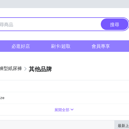
搜尋
必逛好店
刷卡/超取
會員專享
其他品牌
褲型紙尿褲
ize
走動者
展開全部
最新上