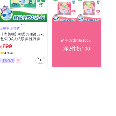
超瞬吸 超德意
【尚美德】輕柔方便褲L9x6
包/箱(成人紙尿褲 輕薄褲 褲
尚美德 2箱折100元
型紙尿褲)
899
$
滿2件折100
4.9
(
4
)
挑戰低價
券