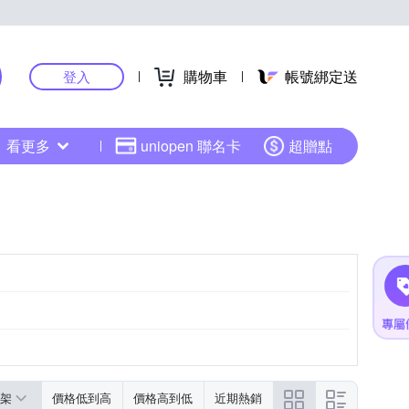
購物車
帳號綁定送
登入
看更多
uniopen 聯名卡
超贈點
架
價格低到高
價格高到低
近期熱銷