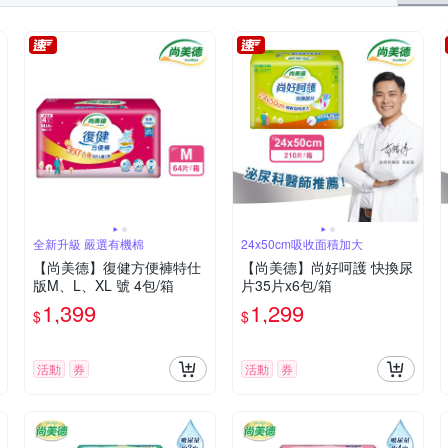
全新升級 嚴選有機棉
24x50cm吸收面積加大
【尚美德】復健方便褲特仕
【尚美德】尚好呵護 快換尿
版M、L、XL 號 4包/箱
片35片x6包/箱
1,399
1,299
$
$
活動
券
活動
券