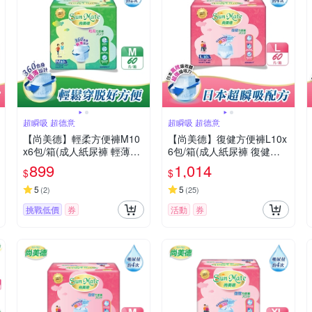
超瞬吸 超德意
超瞬吸 超德意
【尚美德】輕柔方便褲M10
【尚美德】復健方便褲L10x
x6包/箱(成人紙尿褲 輕薄褲
6包/箱(成人紙尿褲 復健褲
褲型紙尿褲)
褲型紙尿褲)
899
1,014
$
$
5
5
(
2
)
(
25
)
挑戰低價
券
活動
券