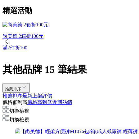
精選活動
尚美德 2箱折100元
滿2件折100
其他品牌 15 筆結果
推薦排序
推薦排序
最新上架
評價
價格低到高
價格高到低
近期熱銷
切換檢視
切換檢視