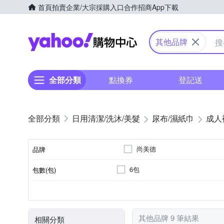
首頁
拍賣
企業/大宗採購入口
合作招商
App下載
Yahoo購物中心
其他品牌
全部分類
點換券
登記送
日用清潔/洗沐/美髮
尿布/濕紙巾
成人
尚美德
品牌
6包
包數(包)
品牌名稱
褲型
需旁人協助行走者
可自行
M
L
XL
類型
適用對象
尺寸
其他品牌 9 筆結果
相關分類