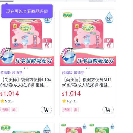
現在可以查看商品評價
超瞬吸 超德意
超瞬吸 超德意
【尚美德】復健方便褲L10x
【尚美德】復健方便褲M11
6包/箱(成人紙尿褲 復健褲
x6包/箱(成人紙尿褲 復健褲
褲型紙尿褲)
褲型紙尿褲)
1,014
1,014
$
$
5
4.7
(
25
)
(
1
)
活動
券
活動
券