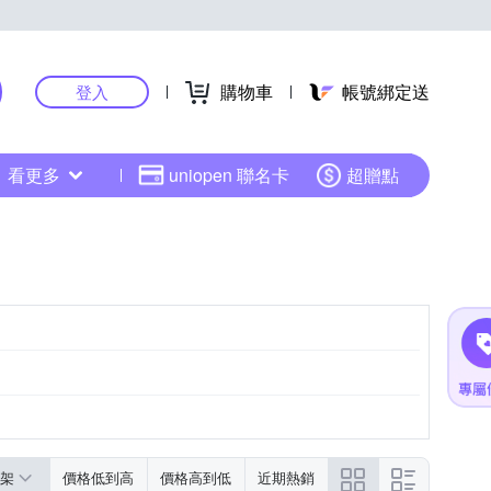
購物車
帳號綁定送
登入
看更多
uniopen 聯名卡
超贈點
架
價格低到高
價格高到低
近期熱銷