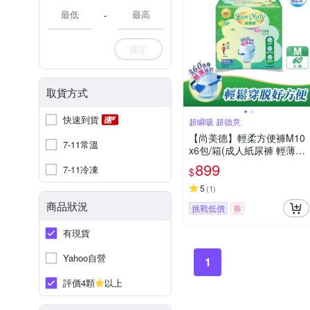
-
確定
取貨方式
快速到貨
超瞬吸 超德意
【尚美德】輕柔方便褲M10
7-11常溫
x6包/箱(成人紙尿褲 輕薄褲
褲型紙尿褲)
899
7-11冷凍
$
5
(
1
)
商品狀況
挑戰低價
券
有現貨
Yahoo自營
1
評價4顆
以上