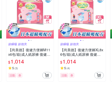
超瞬吸 超德意
超瞬吸 超德意
【尚美德】復健方便褲M11
【尚美德】復健方便褲XL8x
x6包/箱(成人紙尿褲 復健褲
6包/箱(成人紙尿褲 復健褲
褲型紙尿褲)
褲型紙尿褲)
1,014
1,014
$
$
5
5
(
3
)
(
4
)
活動
券
活動
券