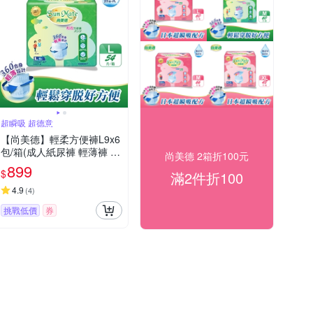
超瞬吸 超德意
【尚美德】輕柔方便褲L9x6
包/箱(成人紙尿褲 輕薄褲 褲
尚美德 2箱折100元
型紙尿褲)
899
$
滿2件折100
4.9
(
4
)
挑戰低價
券