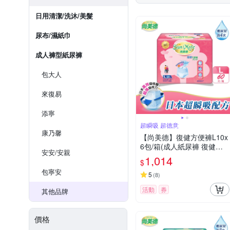
日用清潔/洗沐/美髮
尿布/濕紙巾
成人褲型紙尿褲
包大人
來復易
添寧
超瞬吸 超德意
康乃馨
【尚美德】復健方便褲L10x
6包/箱(成人紙尿褲 復健褲
安安/安親
褲型紙尿褲)
1,014
$
包寧安
5
(
8
)
活動
券
其他品牌
價格