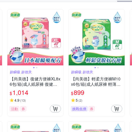
超瞬吸 超德意
超瞬吸 超德意
【尚美德】復健方便褲XL8x
【尚美德】輕柔方便褲M10
6包/箱(成人紙尿褲 復健褲
x6包/箱(成人紙尿褲 輕薄褲
褲型紙尿褲)
褲型紙尿褲)
1,014
899
$
$
4.9
5
(
13
)
(
2
)
活動
券
挑戰低價
券