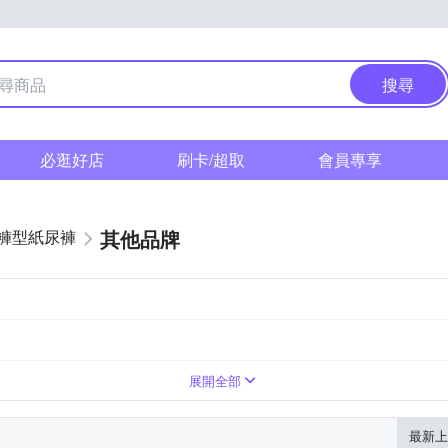
搜尋
必逛好店
刷卡/超取
會員專享
其他品牌
褲型紙尿褲
走動者
展開全部
最新上