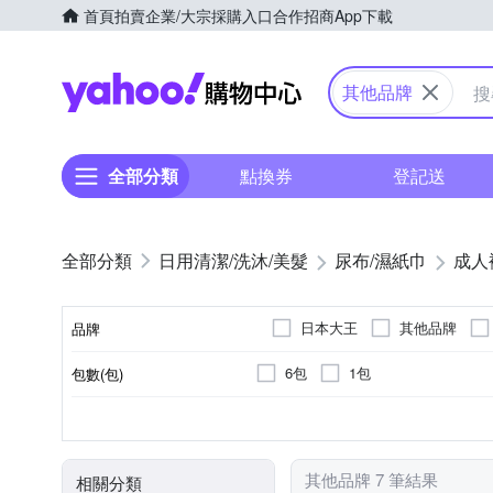
首頁
拍賣
企業/大宗採購入口
合作招商
App下載
Yahoo購物中心
其他品牌
全部分類
點換券
登記送
日用清潔/洗沐/美髮
尿布/濕紙巾
成人
日本大王
其他品牌
品牌
6包
1包
包數(包)
品牌名稱
褲型
長期臥床者
黏貼型
可自行走動者
M
L
類型
尺寸
適用對象
其他品牌 7 筆結果
相關分類