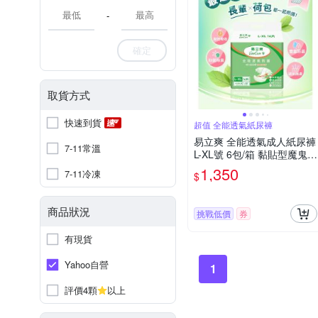
-
確定
取貨方式
快速到貨
超值 全能透氣紙尿褲
易立爽 全能透氣成人紙尿褲
7-11常溫
L-XL號 6包/箱 黏貼型魔鬼氈
尿褲尿布全能防護
1,350
7-11冷凍
$
商品狀況
挑戰低價
券
有現貨
Yahoo自營
1
評價4顆
以上