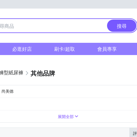
搜尋
必逛好店
刷卡/超取
會員專享
其他品牌
褲型紙尿褲
尚美德
展開全部
評