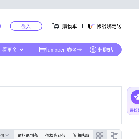
購物車
帳號綁定送
登入
看更多
uniopen 聯名卡
超贈點
價
價格低到高
價格高到低
近期熱銷