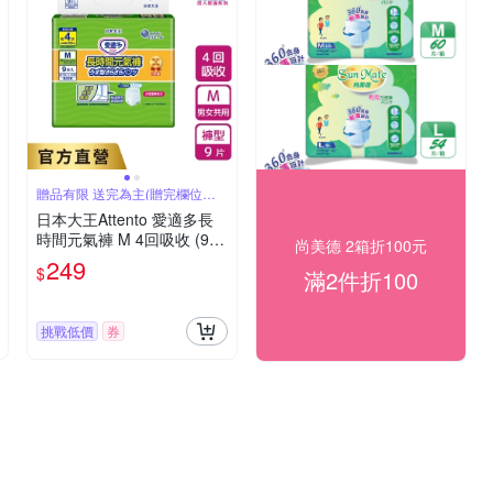
贈品有限 送完為主(贈完欄位即
消失)
日本大王Attento 愛適多長
時間元氣褲 M 4回吸收 (9
尚美德 2箱折100元
片/包)
249
$
滿2件折100
挑戰低價
券