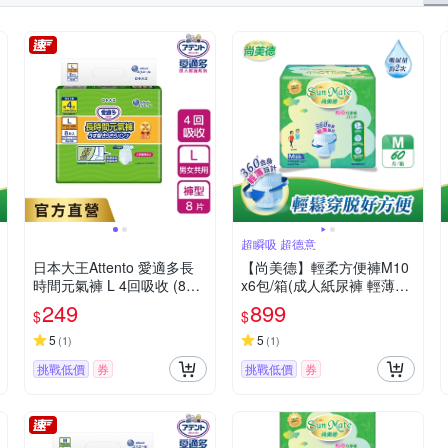
超瞬吸 超德意
日本大王Attento 愛適多長
【尚美德】輕柔方便褲M10
時間元氣褲 L 4回吸收 (8片/
x6包/箱(成人紙尿褲 輕薄褲
包)
褲型紙尿褲)
249
899
$
$
5
5
(
1
)
(
1
)
挑戰低價
券
挑戰低價
券