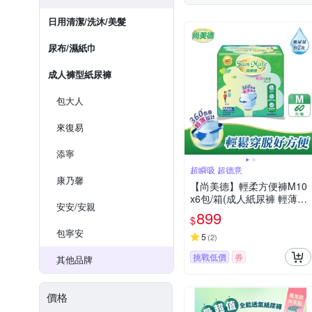
日用清潔/洗沐/美髮
尿布/濕紙巾
成人褲型紙尿褲
包大人
來復易
添寧
超瞬吸 超德意
康乃馨
【尚美德】輕柔方便褲M10
x6包/箱(成人紙尿褲 輕薄褲
安安/安親
褲型紙尿褲)
899
$
包寧安
5
(
2
)
挑戰低價
券
其他品牌
價格