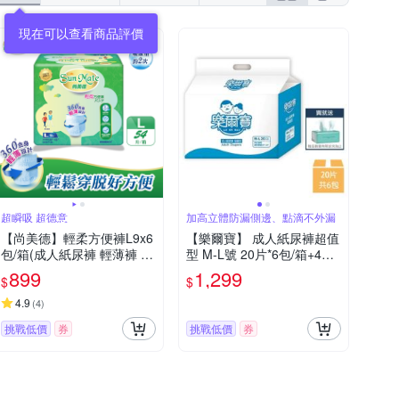
現在可以查看商品評價
超瞬吸 超德意
加高立體防漏側邊、點滴不外漏
【尚美德】輕柔方便褲L9x6
【樂爾寶】 成人紙尿褲超值
包/箱(成人紙尿褲 輕薄褲 褲
型 M-L號 20片*6包/箱+4層
型紙尿褲)
抽取衛生紙*2包
899
1,299
$
$
4.9
(
4
)
挑戰低價
券
挑戰低價
券