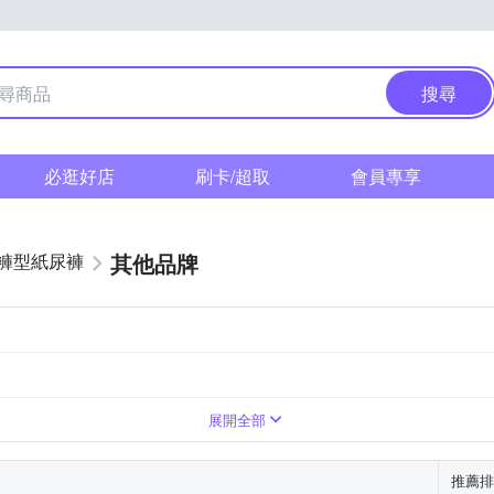
搜尋
必逛好店
刷卡/超取
會員專享
其他品牌
褲型紙尿褲
展開全部
推薦排