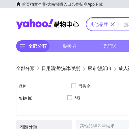
首頁
拍賣
企業/大宗採購入口
合作招商
App下載
Yahoo購物中心
其他品牌
全部分類
點換券
登記送
日用清潔/洗沐/美髮
尿布/濕紙巾
成人
尚美德
品牌
6包
包數(包)
品牌名稱
可自行走動者
褲型
M
L
適用對象
類型
尺寸
其他品牌 3 筆結果
相關分類