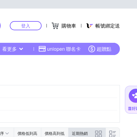
購物車
帳號綁定送
登入
看更多
uniopen 聯名卡
超贈點
序
價格低到高
價格高到低
近期熱銷