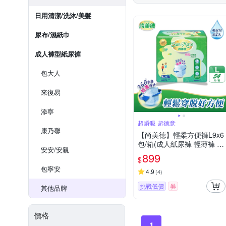
日用清潔/洗沐/美髮
尿布/濕紙巾
成人褲型紙尿褲
包大人
來復易
添寧
超瞬吸 超德意
康乃馨
【尚美德】輕柔方便褲L9x6
包/箱(成人紙尿褲 輕薄褲 褲
安安/安親
型紙尿褲)
899
$
包寧安
4.9
(
4
)
挑戰低價
券
其他品牌
價格
1