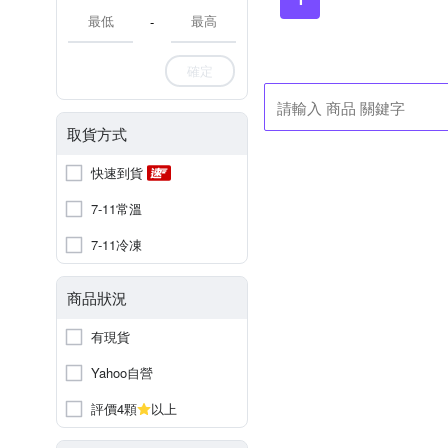
-
確定
取貨方式
快速到貨
7-11常溫
7-11冷凍
商品狀況
有現貨
Yahoo自營
評價4顆
以上