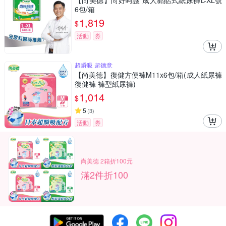
【尚美德】尚好呵護 成人黏貼式紙尿褲L-XL號
6包/箱
1,819
$
活動
券
超瞬吸 超德意
【尚美德】復健方便褲M11x6包/箱(成人紙尿褲
復健褲 褲型紙尿褲)
1,014
$
5
(
3
)
活動
券
尚美德 2箱折100元
滿2件折100