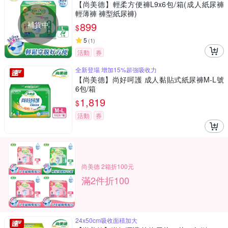
【尚美德】輕柔方便褲L9x6包/箱(成人紙尿褲
輕薄褲 褲型紙尿褲)
補貨中
899
$
5
(
1
)
活動
券
全新登場 增加15%超強吸收力
【尚美德】尚好呵護 成人黏貼式紙尿褲M-L號
6包/箱
1,819
$
活動
券
尚美德 2箱折100元
滿2件折100
24x50cm吸收面積加大