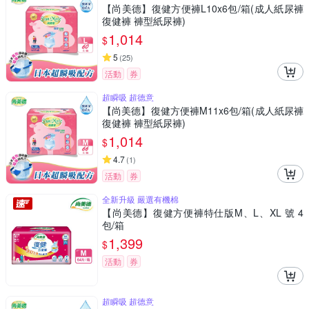
【尚美德】復健方便褲L10x6包/箱(成人紙尿褲
復健褲 褲型紙尿褲)
1,014
$
5
(
25
)
活動
券
超瞬吸 超德意
【尚美德】復健方便褲M11x6包/箱(成人紙尿褲
復健褲 褲型紙尿褲)
1,014
$
4.7
(
1
)
活動
券
全新升級 嚴選有機棉
【尚美德】復健方便褲特仕版M、L、XL 號 4
包/箱
1,399
$
活動
券
超瞬吸 超德意