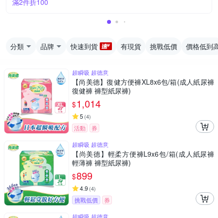
滿2件折100
分類
品牌
快速到貨
有現貨
挑戰低價
價格低到
超瞬吸 超德意
【尚美德】復健方便褲XL8x6包/箱(成人紙尿褲
復健褲 褲型紙尿褲)
1,014
$
5
(
4
)
活動
券
超瞬吸 超德意
【尚美德】輕柔方便褲L9x6包/箱(成人紙尿褲
輕薄褲 褲型紙尿褲)
899
$
4.9
(
4
)
挑戰低價
券
超瞬吸 超德意