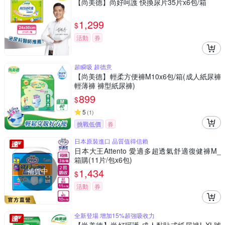
【尚美德】尚好呵護 快換尿片35片x6包/箱
1,299
$
活動
券
超瞬吸 超德意
【尚美德】輕柔方便褲M10x6包/箱(成人紙尿褲
輕薄褲 褲型紙尿褲)
899
$
5
(
1
)
挑戰低價
券
日本原裝進口 品質值得信賴
日本大王Attento 愛適多超透氣舒適復健褲M_
箱購(11片/包x6包)
補貨中
1,434
$
活動
券
全新登場 增加15%超強吸收力