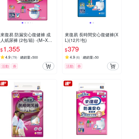
來復易 防漏安心復健褲 成
來復易 長時間安心復健褲(X
人紙尿褲 (2包/箱) -(M~XL
L)(12片/包)
可選)
1,355
379
$
$
4.9
4.9
(
79
)
總銷量>500
(
6
)
總銷量>50
活動
券
活動
券
補貨中