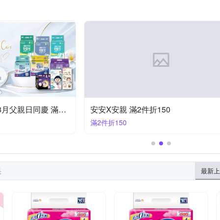
包寧安x櫻桃小丸子 8月父親日同慶 滿額折百
安安X安親 滿2件折150
滿2件折150
果
最新上