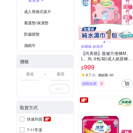
看更多
成人替換式尿片
看護墊/保潔墊
防漏尿墊
濕紙巾
超瞬吸 超德意
【尚美德】復健方便褲M、
L、XL 6包/箱(成人紙尿褲
價格
復健褲 褲型紙尿褲)尺寸任
999
$
選
-
4.7
(
5
)
總銷量>50
挑戰低價
券
確定
取貨方式
快速到貨
7-11常溫