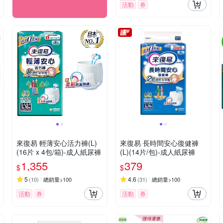
活動
券
來復易 輕薄安心活力褲(L)
來復易 長時間安心復健褲
(16片 x 4包/箱)-成人紙尿褲
(L)(14片/包)-成人紙尿褲
1,355
379
$
$
5
4.6
(
10
)
總銷量>100
(
31
)
總銷量>100
活動
券
活動
券