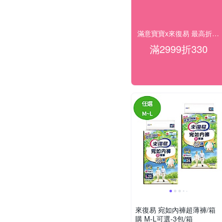
滿意寶寶x來復易 最高折330
滿2999折330
來復易 宛如內褲超薄褲/箱
購 M-L可選-3包/箱