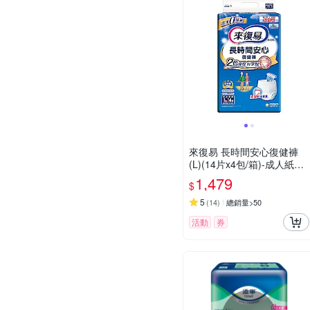
來復易 長時間安心復健褲
(L)(14片x4包/箱)-成人紙尿
褲
1,479
$
5
(
14
)
總銷量>50
活動
券