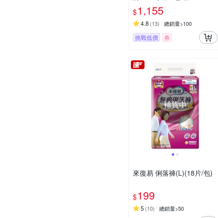
1,155
$
4.8
(
13
)
總銷量>100
挑戰低價
券
補貨中
來復易 俐落褲(L)(18片/包)
199
$
5
(
10
)
總銷量>50