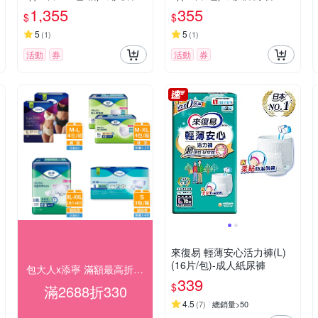
褲
1,355
355
$
$
5
5
(
1
)
(
1
)
活動
券
活動
券
來復易 輕薄安心活力褲(L)
(16片/包)-成人紙尿褲
包大人x添寧 滿額最高折330
339
$
滿2688折330
4.5
(
7
)
總銷量>50