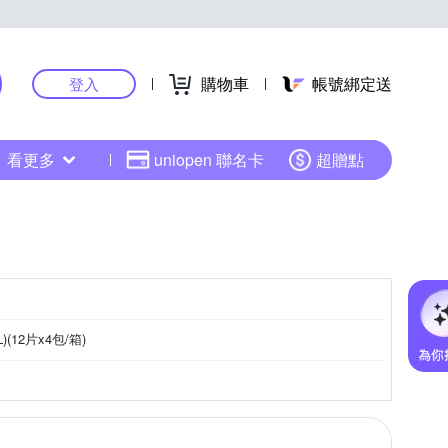
購物車
帳號綁定送
登入
看更多
uniopen 聯名卡
超贈點
L)(12片x4包/箱)