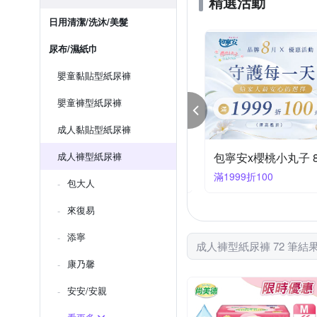
精選活動
日用清潔/洗沐/美髮
尿布/濕紙巾
嬰童黏貼型紙尿褲
嬰童褲型紙尿褲
成人黏貼型紙尿褲
人x添寧 滿額最高折330
成人褲型紙尿褲
88折330
滿1999折100
包大人
來復易
添寧
成人褲型紙尿褲 72 筆結
康乃馨
安安/安親