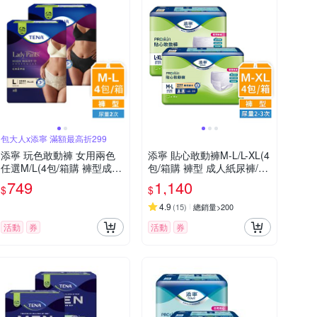
包大人x添寧 滿額最高折299
添寧 玩色敢動褲 女用兩色
添寧 貼心敢動褲M-L/L-XL(4
任選M/L(4包/箱購 褲型成人
包/箱購 褲型 成人紙尿褲/復
紙尿褲/復健褲/玩色褲)
健褲)
749
1,140
$
$
4.9
(
15
)
總銷量>200
活動
券
活動
券