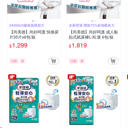
24x50cm吸收面積加大
全新登場 增加15%超強吸收力
【尚美德】尚好呵護 快換尿
【尚美德】尚好呵護 成人黏
片35片x6包/箱
貼式紙尿褲L-XL號 6包/箱
1,299
1,819
$
$
活動
券
活動
券