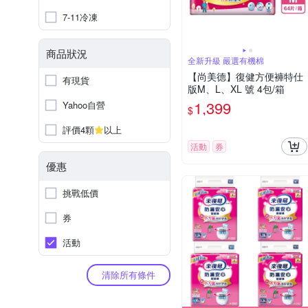
7-11冷凍
商品狀況
全新升級 嚴選有機棉
【尚美德】復健方便褲特仕
有現貨
版M、L、XL 號 4包/箱
1,399
Yahoo自營
$
評價4顆
以上
活動
券
優惠
挑戰低價
券
活動
清除所有條件