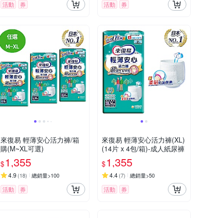
活動
券
活動
券
來復易 輕薄安心活力褲/箱
來復易 輕薄安心活力褲(XL)
購(M~XL可選)
(14片 x 4包/箱)-成人紙尿褲
1,355
1,355
$
$
4.9
4.4
(
18
)
總銷量>100
(
7
)
總銷量>50
活動
券
活動
券