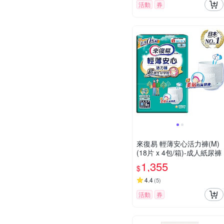
活動
券
來復易 輕薄安心活力褲(M)
(18片 x 4包/箱)-成人紙尿褲
1,355
$
4.4
(
5
)
活動
券