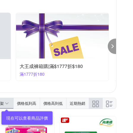
大王成褲箱購|滿$1777折$180
尚美德 
滿1777折180
滿2件折
架
價格低到高
價格高到低
近期熱銷