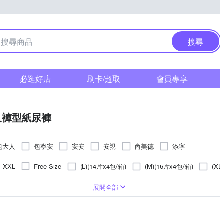
搜尋
必逛好店
刷卡/超取
會員專享
人褲型紙尿褲
包大人
包寧安
安安
安親
尚美德
添寧
(L)(14片x4包/箱)
(M)(16片x4包/箱)
(X
XXL
Free Size
行走者
包
8包
長期臥床者
3包
展開全部