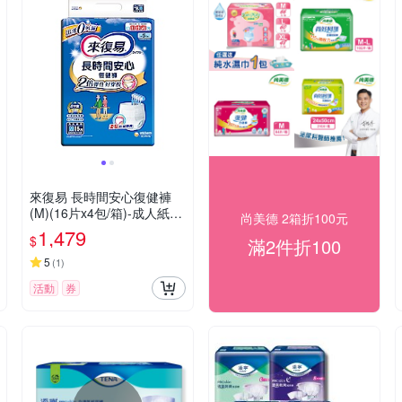
來復易 長時間安心復健褲
(M)(16片x4包/箱)-成人紙尿
尚美德 2箱折100元
褲
1,479
$
滿2件折100
5
(
1
)
活動
券