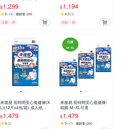
可選)
1,299
1,194
$
$
5
4.3
(
14
)
總銷量>200
(
2
)
活動
券
活動
券
來復易 長時間安心復健褲(X
來復易 長時間安心復健褲/
L)(12片x4包/箱)-成人紙尿
箱購-M~XL可選
褲
1,479
1,479
$
$
5
5
(
2
)
(
17
)
總銷量>200