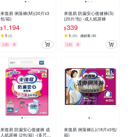
來復易 俐落褲(M)(20片x3
來復易 防漏安心復健褲(S)
包/箱)
(20片/包) -成人紙尿褲
1,194
339
$
$
5
5
(
2
)
(
30
)
總銷量>50
活動
券
活動
券
補貨中
來復易 防漏安心復健褲 成
來復易 俐落褲(L)(18片x3包/
人紙尿褲 (2包/箱) -(多尺寸
箱)