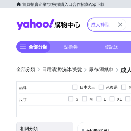
首頁
拍賣
企業/大宗採購入口
合作招商
App下載
Yahoo購物中心
成人褲型紙
尿褲
全部分類
點換券
登記送
成
日用清潔/洗沐/美髮
尿布/濕紙巾
日本大王
來復易
品牌
S
M
L
XL
尺寸
品牌名稱
6包
可自行走動者
褲型
4包
黏貼型
1包
需旁人協助
2
包數(包)
適用對象
類型
相關分類