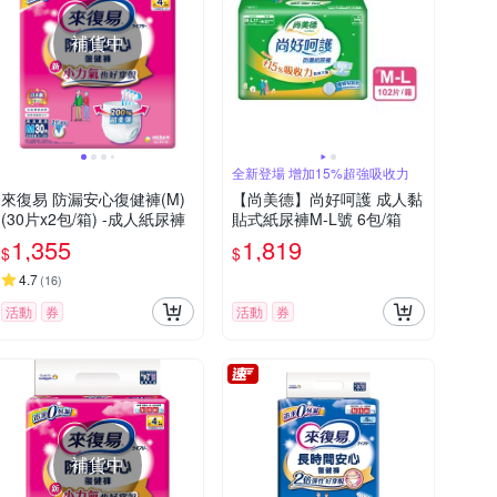
補貨中
全新登場 增加15%超強吸收力
來復易 防漏安心復健褲(M)
【尚美德】尚好呵護 成人黏
(30片x2包/箱) -成人紙尿褲
貼式紙尿褲M-L號 6包/箱
1,355
1,819
$
$
4.7
(
16
)
活動
券
活動
券
補貨中