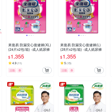
補貨中
補貨中
來復易 防漏安心復健褲(XL)
來復易 防漏安心復健褲(L)
(24片x2包/箱) -成人紙尿褲
(28片x2包/箱) -成人紙尿褲
1,355
1,355
$
$
4.9
5
(
11
)
(
15
)
活動
券
活動
券