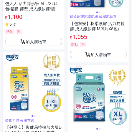
包大人 活力隱形褲 M-L/XL(4
包/箱購 褲型 成人紙尿褲/復健
褲)
1,100
棉柔乾爽呵護肌膚 敏感肌首選
$
【包寧安】棉柔護膚 活力易拉
5
(
6
)
褲 成人紙尿褲 M(9片X8包) 箱
活動
券
購
1,055
$
加入購物車
活動
券
加入購物車
吸收力強 夜用首選
【包寧安】復健易拉褲加大版L-