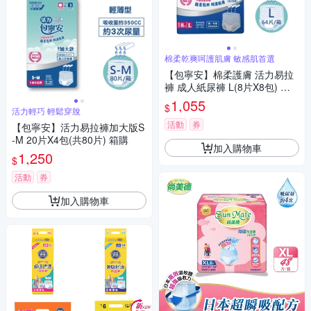
棉柔乾爽呵護肌膚 敏感肌首選
【包寧安】棉柔護膚 活力易拉
褲 成人紙尿褲 L(8片X8包) 箱
購
1,055
$
活力輕巧 輕鬆穿脫
活動
券
【包寧安】活力易拉褲加大版S
-M 20片X4包(共80片) 箱購
加入購物車
1,250
$
活動
券
加入購物車