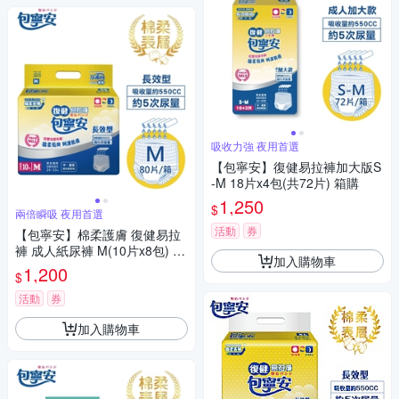
吸收力強 夜用首選
【包寧安】復健易拉褲加大版S
-M 18片x4包(共72片) 箱購
1,250
$
兩倍瞬吸 夜用首選
活動
券
【包寧安】棉柔護膚 復健易拉
褲 成人紙尿褲 M(10片x8包) 箱
加入購物車
購
1,200
$
活動
券
加入購物車