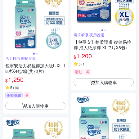
兩倍瞬吸 夜用首選
【包寧安】棉柔護膚 復健易拉
褲 成人紙尿褲 XL(7片X8包) 箱
購
1,200
$
活力輕巧 輕鬆穿脫
5
(
1
)
包寧安活力易拉褲加大版L-XL 1
8片X4包/箱(共72片)
活動
券
1,250
$
加入購物車
5
(
10
)
挑戰低價
券
加入購物車