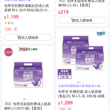
包寧安超值乾爽成人紙尿
商店
褲(M-L/L-XL)【愛買】
包寧安乾爽防漏黏貼型成人紙
尿褲 M-L 20片X6包/箱(共120
219
$
片)
1,199
$
加入購物車
5
(
5
)
活動
券
加入購物車
全新添加透氣複合膜 黏貼成人紙尿
褲
包寧安 乾爽防漏 成人紙尿褲
(黏貼式) M-L/L-XL 6包/箱 箱購
1,288
$
包寧安超值乾爽成人紙尿
商店
褲M-L(120片/箱)【愛買】
活動
券