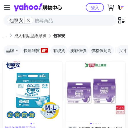
Yahoo購物中心
登入
包寧安
成人黏貼型紙尿褲
包寧安
品牌
快速到貨
有現貨
挑戰低價
價格低到高
尺寸
特級乾爽防漏再升級