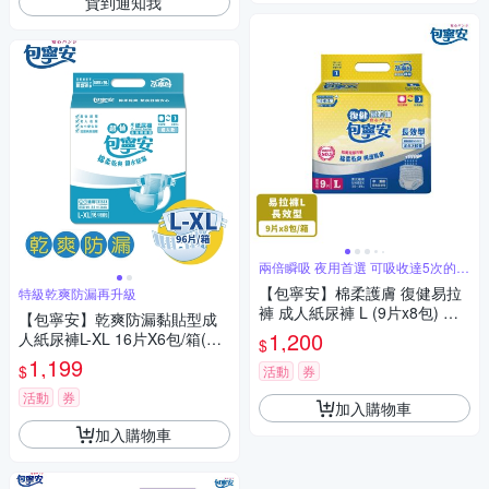
貨到通知我
兩倍瞬吸 夜用首選 可吸收達5次的尿
量
【包寧安】棉柔護膚 復健易拉
特級乾爽防漏再升級
褲 成人紙尿褲 L (9片x8包) 箱
【包寧安】乾爽防漏黏貼型成
購
1,200
人紙尿褲L-XL 16片X6包/箱(共9
$
6片)
1,199
$
活動
券
活動
券
加入購物車
加入購物車