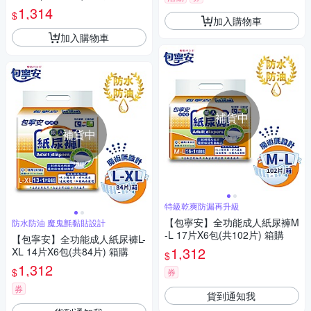
1,314
$
加入購物車
加入購物車
補貨中
補貨中
特級乾爽防漏再升級
【包寧安】全功能成人紙尿褲M
防水防油 魔鬼氈黏貼設計
-L 17片X6包(共102片) 箱購
【包寧安】全功能成人紙尿褲L-
1,312
XL 14片X6包(共84片) 箱購
$
1,312
$
券
券
貨到通知我