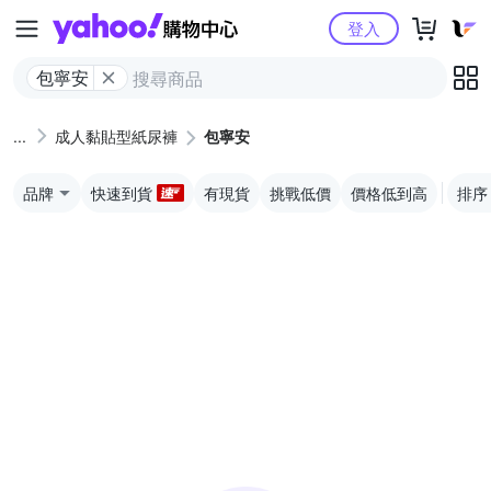
Yahoo購物中心
登入
包寧安
成人黏貼型紙尿褲
包寧安
品牌
快速到貨
有現貨
挑戰低價
價格低到高
排序