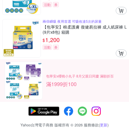
活動
券
兩倍瞬吸 夜用首選 可吸收達5次的尿量
【包寧安】棉柔護膚 復健易拉褲 成人紙尿褲 L
(9片x8包) 箱購
1,200
$
活動
券
包寧安x櫻桃小丸子 8月父親日同慶 滿額折百
滿1999折100
Yahoo台灣電子商務 版權所有 © 2026 服務條款(
更新
)