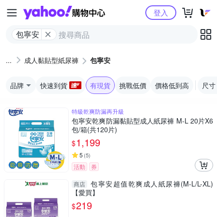
Yahoo購物中心
登入
包寧安
成人黏貼型紙尿褲
包寧安
品牌
快速到貨
有現貨
挑戰低價
價格低到高
尺寸
特級乾爽防漏再升級
包寧安乾爽防漏黏貼型成人紙尿褲 M-L 20片X6
包/箱(共120片)
1,199
$
5
(
5
)
活動
券
包寧安超值乾爽成人紙尿褲(M-L/L-XL)
商店
【愛買】
219
$