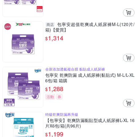
包寧安超值乾爽成人紙尿褲M-L(120片/
商店
箱)【愛買】
1,314
$
全新添加透氣複合膜 黏貼成人紙尿褲
包寧安 乾爽防漏 成人紙尿褲(黏貼式) M-L/L-XL
6包/箱 箱購
1,288
$
活動
券
特級乾爽防漏再升級
【包寧安】乾爽防漏黏貼型成人紙尿褲L-XL 16
片X6包/箱(共96片)
1,199
$