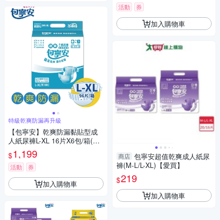
活動
券
加入購物車
特級乾爽防漏再升級
【包寧安】乾爽防漏黏貼型成
人紙尿褲L-XL 16片X6包/箱(共9
6片)
1,199
$
包寧安超值乾爽成人紙尿
商店
褲(M-L/L-XL)【愛買】
活動
券
219
$
加入購物車
加入購物車