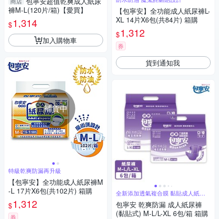
包寧安超值乾爽成人紙尿
商店
褲M-L(120片/箱)【愛買】
【包寧安】全功能成人紙尿褲L-
XL 14片X6包(共84片) 箱購
1,314
$
1,312
$
加入購物車
券
貨到通知我
補貨中
特級乾爽防漏再升級
【包寧安】全功能成人紙尿褲M
-L 17片X6包(共102片) 箱購
全新添加透氣複合膜 黏貼成人紙尿
褲
1,312
包寧安 乾爽防漏 成人紙尿褲
$
(黏貼式) M-L/L-XL 6包/箱 箱購
券