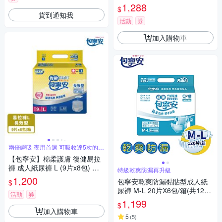
1,288
$
貨到通知我
活動
券
加入購物車
兩倍瞬吸 夜用首選 可吸收達5次的尿
量
【包寧安】棉柔護膚 復健易拉
褲 成人紙尿褲 L (9片x8包) 箱
特級乾爽防漏再升級
購
1,200
包寧安乾爽防漏黏貼型成人紙
$
尿褲 M-L 20片X6包/箱(共120
活動
券
片)
1,199
$
加入購物車
5
(
5
)