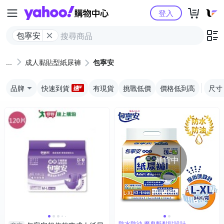
Yahoo購物中心
登入
包寧安
成人黏貼型紙尿褲
包寧安
品牌
快速到貨
有現貨
挑戰低價
價格低到高
尺寸
補貨中
防水防油 魔鬼氈黏貼設計