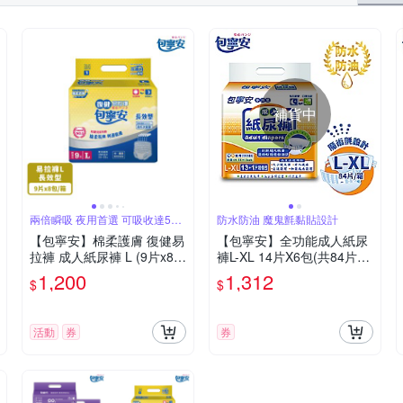
補貨中
兩倍瞬吸 夜用首選 可吸收達5次
防水防油 魔鬼氈黏貼設計
的尿量
【包寧安】棉柔護膚 復健易
【包寧安】全功能成人紙尿
拉褲 成人紙尿褲 L (9片x8
褲L-XL 14片X6包(共84片)
包) 箱購
箱購
1,200
1,312
$
$
活動
券
券