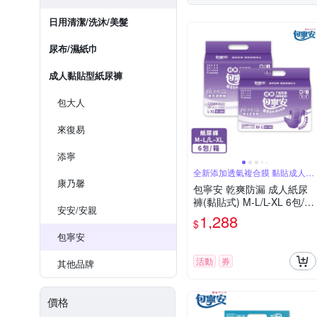
日用清潔/洗沐/美髮
尿布/濕紙巾
成人黏貼型紙尿褲
包大人
來復易
添寧
全新添加透氣複合膜 黏貼成人紙
尿褲
康乃馨
包寧安 乾爽防漏 成人紙尿
褲(黏貼式) M-L/L-XL 6包/箱
安安/安親
箱購
1,288
$
包寧安
活動
券
其他品牌
價格