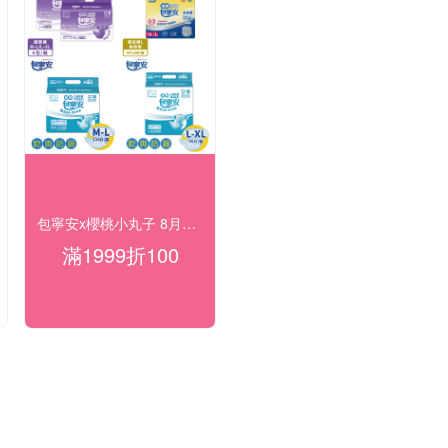
包寧安x櫻桃小丸子 8月父親日同慶 滿額折百
滿1999折100