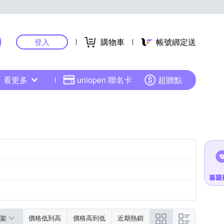
購物車
帳號綁定送
登入
看更多
uniopen 聯名卡
超贈點
架
價格低到高
價格高到低
近期熱銷