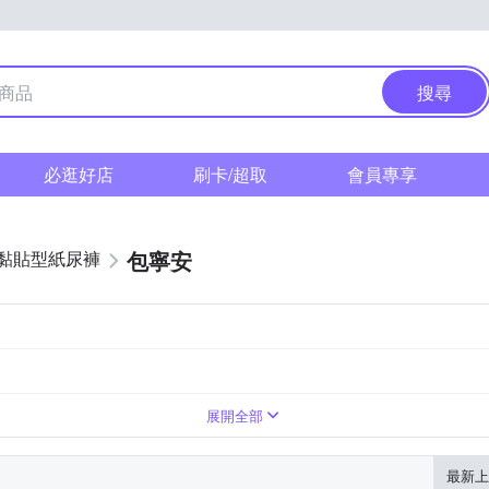
搜尋
必逛好店
刷卡/超取
會員專享
包寧安
黏貼型紙尿褲
展開全部
最新上