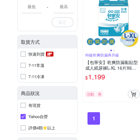
-
確定
取貨方式
快速到貨
特級乾爽防漏再升級
【包寧安】乾爽防漏黏貼型
7-11常溫
成人紙尿褲L-XL 16片X6包/
箱(共96片)
1,199
7-11冷凍
$
商品狀況
活動
券
有現貨
Yahoo自營
1
評價4顆
以上