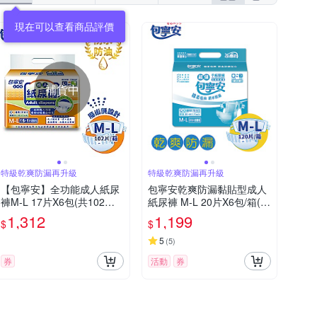
現在可以查看商品評價
補貨中
特級乾爽防漏再升級
特級乾爽防漏再升級
【包寧安】全功能成人紙尿
包寧安乾爽防漏黏貼型成人
褲M-L 17片X6包(共102片)
紙尿褲 M-L 20片X6包/箱(共
箱購
120片)
1,312
1,199
$
$
5
(
5
)
券
活動
券