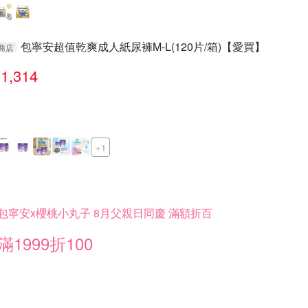
包寧安超值乾爽成人紙尿褲M-L(120片/箱)【愛買】
商店
1,314
+1
包寧安x櫻桃小丸子 8月父親日同慶 滿額折百
滿1999折100