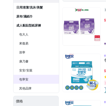
日用清潔/洗沐/美髮
尿布/濕紙巾
$
成人黏貼型紙尿褲
包大人
來復易
添寧
康乃馨
安安/安親
$
包寧安
其他品牌
價格