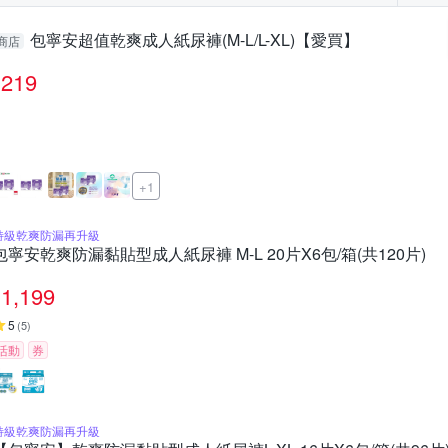
包寧安超值乾爽成人紙尿褲(M-L/L-XL)【愛買】
商店
219
+1
特級乾爽防漏再升級
包寧安乾爽防漏黏貼型成人紙尿褲 M-L 20片X6包/箱(共120片)
1,199
5
(
5
)
活動
券
特級乾爽防漏再升級