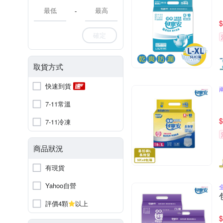
-
$
確定
取貨方式
快速到貨
7-11常溫
$
7-11冷凍
商品狀況
有現貨
Yahoo自營
評價4顆
以上
$