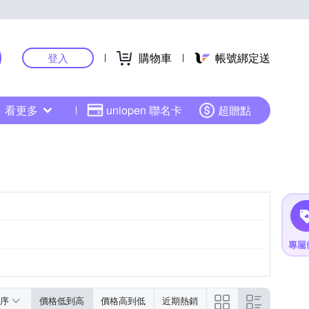
購物車
帳號綁定送
登入
看更多
uniopen 聯名卡
超贈點
序
價格低到高
價格高到低
近期熱銷