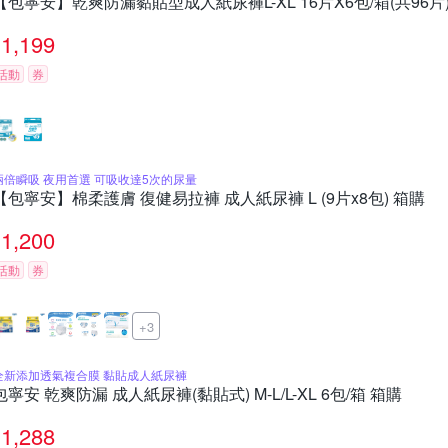
【包寧安】乾爽防漏黏貼型成人紙尿褲L-XL 16片X6包/箱(共96片
1,199
活動
券
兩倍瞬吸 夜用首選 可吸收達5次的尿量
【包寧安】棉柔護膚 復健易拉褲 成人紙尿褲 L (9片x8包) 箱購
1,200
活動
券
+3
全新添加透氣複合膜 黏貼成人紙尿褲
包寧安 乾爽防漏 成人紙尿褲(黏貼式) M-L/L-XL 6包/箱 箱購
1,288