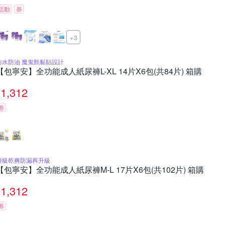
活動
券
+3
防水防油 魔鬼氈黏貼設計
【包寧安】全功能成人紙尿褲L-XL 14片X6包(共84片) 箱購
1,312
券
特級乾爽防漏再升級
【包寧安】全功能成人紙尿褲M-L 17片X6包(共102片) 箱購
1,312
券