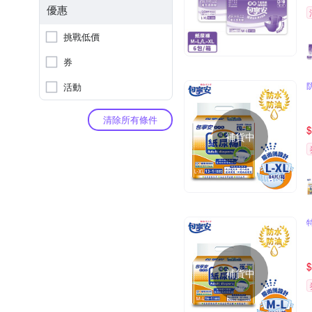
優惠
挑戰低價
券
活動
清除所有條件
$
補貨中
$
補貨中