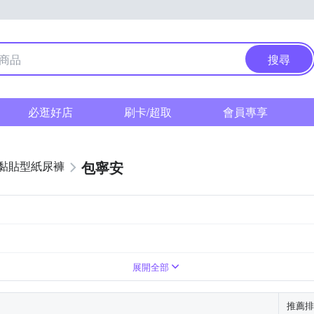
搜尋
必逛好店
刷卡/超取
會員專享
包寧安
黏貼型紙尿褲
展開全部
推薦排