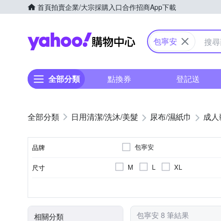
首頁
拍賣
企業/大宗採購入口
合作招商
App下載
Yahoo購物中心
包寧安
全部分類
點換券
登記送
日用清潔/洗沐/美髮
尿布/濕紙巾
成人
包寧安
品牌
M
L
XL
尺寸
品牌名稱
長期臥床者
黏貼型
6包
1包
褲型
可自行走動者
8包
適用對象
類型
包數(包)
包寧安 8 筆結果
相關分類