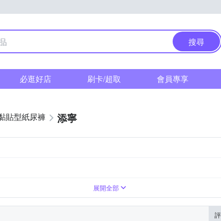
搜尋
必逛好店
刷卡/超取
會員專享
添寧
黏貼型紙尿褲
展開全部
評