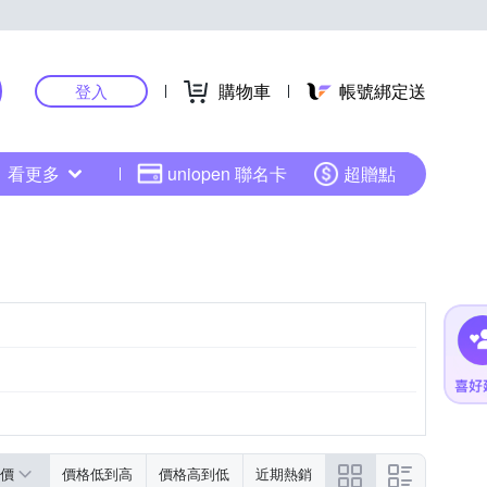
購物車
帳號綁定送
登入
看更多
uniopen 聯名卡
超贈點
價
價格低到高
價格高到低
近期熱銷