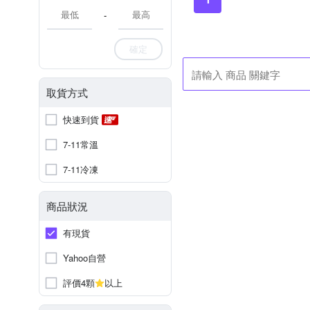
-
確定
取貨方式
快速到貨
7-11常溫
7-11冷凍
商品狀況
有現貨
Yahoo自營
評價4顆
以上