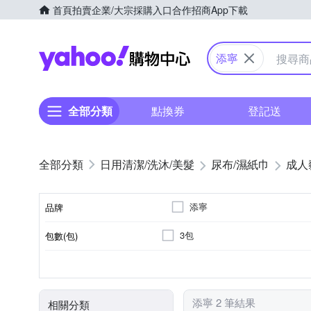
首頁
拍賣
企業/大宗採購入口
合作招商
App下載
Yahoo購物中心
添寧
全部分類
點換券
登記送
日用清潔/洗沐/美髮
尿布/濕紙巾
成人
添寧
品牌
3包
包數(包)
品牌名稱
長期臥床者
替換式尿片
黏貼型
M
Free Size
適用對象
尺寸
類型
添寧 2 筆結果
相關分類