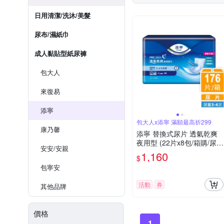
日用清潔/洗沐/美髮
尿布/濕紙巾
成人黏貼型紙尿褲
包大人
來復易
添寧
包大人x添寧 滿額最高折299
康乃馨
添寧 替換式尿片 透氣乾爽
夜用型 (22片x8包/箱購/尿
安安/安親
片/搭配成人紙尿褲)
1,160
$
包寧安
活動
券
其他品牌
價格
1