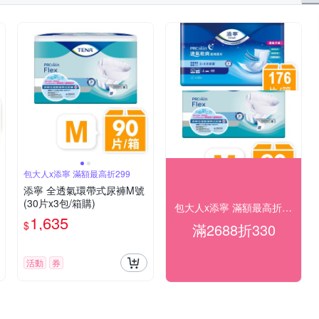
包大人x添寧 滿額最高折299
添寧 全透氣環帶式尿褲M號
(30片x3包/箱購)
包大人x添寧 滿額最高折330
1,635
$
滿2688折330
活動
券