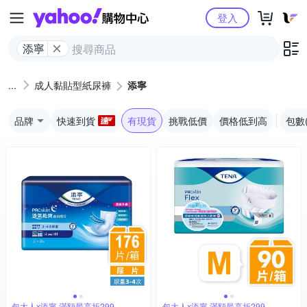
Yahoo購物中心
登入
添寧
成人黏貼型紙尿褲
添寧
品牌
快速到貨
有現貨
挑戰低價
價格低到高
包數
包大人x添寧 滿額最高折299
包大人x添寧 滿額最高折299