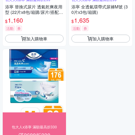
添寧 替換式尿片 透氣乾爽夜用
添寧 全透氣環帶式尿褲M號 (3
型 (22片x8包/箱購/尿片/搭配成
0片x3包/箱購)
人紙尿褲)
1,160
1,635
$
$
活動
券
活動
券
加入購物車
加入購物車
包大人x添寧 滿額最高折330