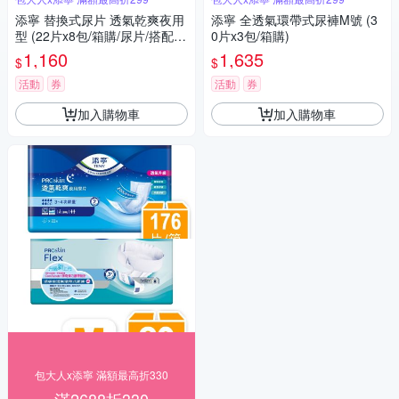
添寧 替換式尿片 透氣乾爽夜用
添寧 全透氣環帶式尿褲M號 (3
型 (22片x8包/箱購/尿片/搭配成
0片x3包/箱購)
人紙尿褲)
1,160
1,635
$
$
活動
券
活動
券
加入購物車
加入購物車
包大人x添寧 滿額最高折330