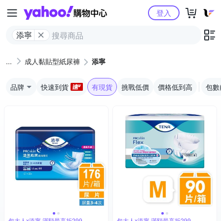
Yahoo購物中心
登入
添寧
成人黏貼型紙尿褲
添寧
品牌
快速到貨
有現貨
挑戰低價
價格低到高
包數
包大人x添寧 滿額最高折299
包大人x添寧 滿額最高折299