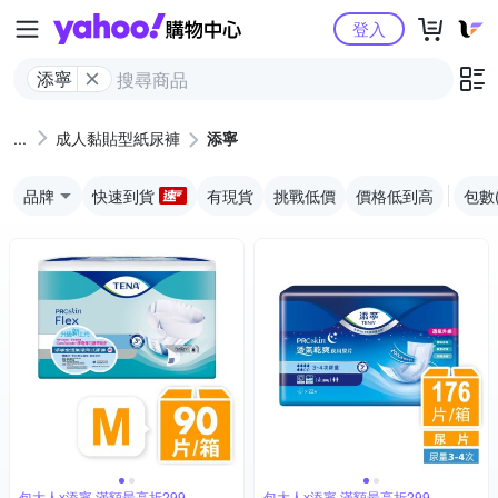
Yahoo購物中心
登入
添寧
成人黏貼型紙尿褲
添寧
品牌
快速到貨
有現貨
挑戰低價
價格低到高
包數
包大人x添寧 滿額最高折299
包大人x添寧 滿額最高折299