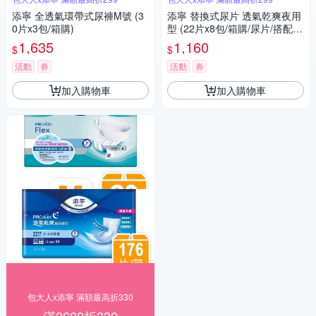
添寧 全透氣環帶式尿褲M號 (3
添寧 替換式尿片 透氣乾爽夜用
0片x3包/箱購)
型 (22片x8包/箱購/尿片/搭配成
人紙尿褲)
1,635
1,160
$
$
活動
券
活動
券
加入購物車
加入購物車
包大人x添寧 滿額最高折330