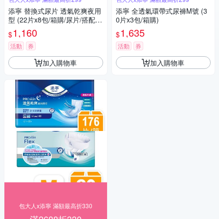
添寧 替換式尿片 透氣乾爽夜用
添寧 全透氣環帶式尿褲M號 (3
型 (22片x8包/箱購/尿片/搭配成
0片x3包/箱購)
人紙尿褲)
1,160
1,635
$
$
活動
券
活動
券
加入購物車
加入購物車
包大人x添寧 滿額最高折330