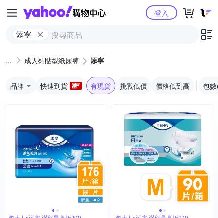
Yahoo購物中心
登入
添寧
成人黏貼型紙尿褲
添寧
品牌
快速到貨
有現貨
挑戰低價
價格低到高
包數
包大人x添寧 滿額最高折299
包大人x添寧 滿額最高折299