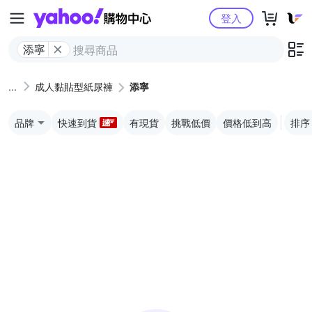
Yahoo購物中心
登入
添寧
成人黏貼型紙尿褲
添寧
品牌
快速到貨
有現貨
挑戰低價
價格低到高
排序