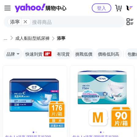
Yahoo購物中心
登入
添寧
成人黏貼型紙尿褲
添寧
品牌
快速到貨
有現貨
挑戰低價
價格低到高
包數
包大人x添寧 滿額最高折299
包大人x添寧 滿額最高折299