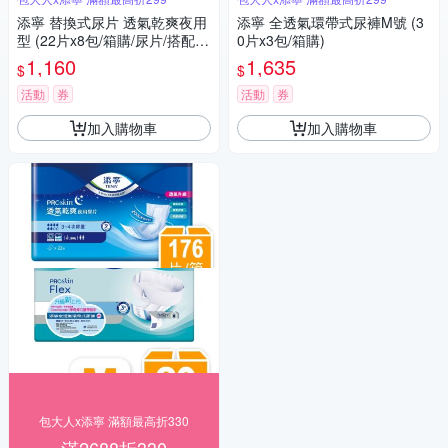
添寧 替換式尿片 透氣乾爽夜用
添寧 全透氣環帶式尿褲M號 (3
型 (22片x8包/箱購/尿片/搭配成
0片x3包/箱購)
人紙尿褲)
1,160
1,635
$
$
活動
券
活動
券
加入購物車
加入購物車
包大人x添寧 滿額最高折330