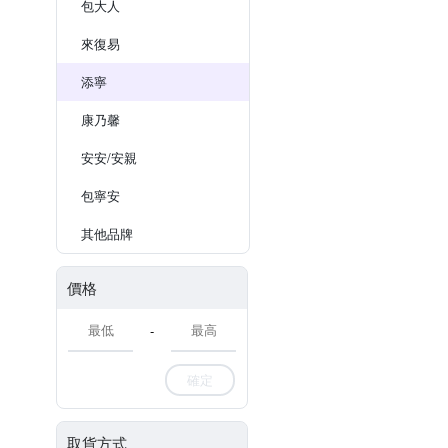
包大人
來復易
添寧
康乃馨
安安/安親
包寧安
其他品牌
價格
-
確定
取貨方式