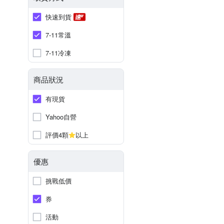
快速到貨
7-11常溫
7-11冷凍
商品狀況
有現貨
Yahoo自營
評價4顆
以上
優惠
挑戰低價
券
活動