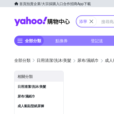
首頁
拍賣
企業/大宗採購入口
合作招商
App下載
Yahoo購物中心
添寧
全部分類
點換券
登記送
日用清潔/洗沐/美髮
尿布/濕紙巾
成人
相關分類
日用清潔/洗沐/美髮
尿布/濕紙巾
成人黏貼型紙尿褲