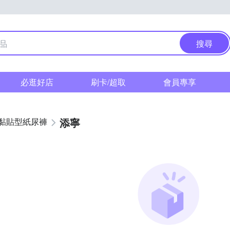
搜尋
必逛好店
刷卡/超取
會員專享
添寧
黏貼型紙尿褲