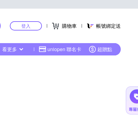
購物車
帳號綁定送
登入
看更多
uniopen 聯名卡
超贈點