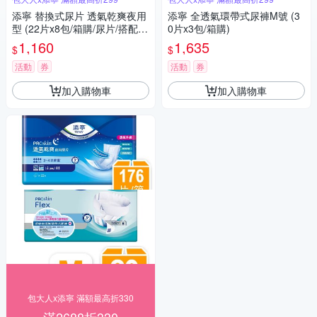
添寧 替換式尿片 透氣乾爽夜用
添寧 全透氣環帶式尿褲M號 (3
型 (22片x8包/箱購/尿片/搭配成
0片x3包/箱購)
人紙尿褲)
1,160
1,635
$
$
活動
券
活動
券
加入購物車
加入購物車
包大人x添寧 滿額最高折330