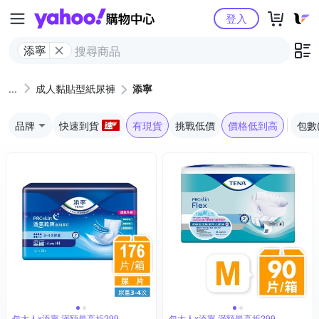
Yahoo購物中心
登入
添寧
成人黏貼型紙尿褲
添寧
品牌
快速到貨
有現貨
挑戰低價
價格低到高
包數
包大人x添寧 滿額最高折299
包大人x添寧 滿額最高折299