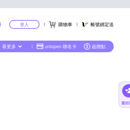
購物車
帳號綁定送
登入
看更多
uniopen 聯名卡
超贈點