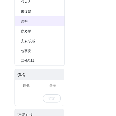
包大人
來復易
添寧
康乃馨
安安/安親
包寧安
其他品牌
價格
-
確定
取貨方式