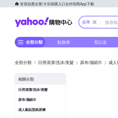
首頁
拍賣
企業/大宗採購入口
合作招商
App下載
Yahoo購物中心
添寧
全部分類
點換券
登記送
日用清潔/洗沐/美髮
尿布/濕紙巾
成人
相關分類
日用清潔/洗沐/美髮
尿布/濕紙巾
成人黏貼型紙尿褲