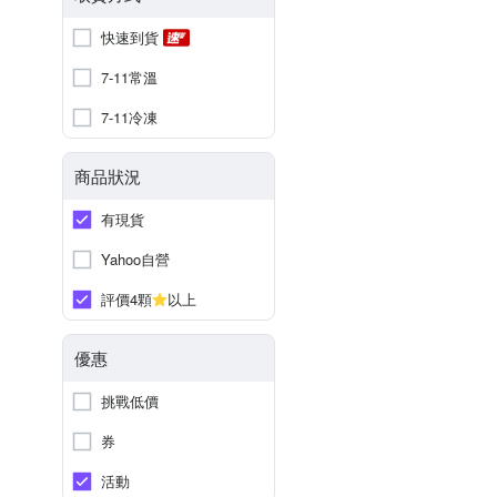
快速到貨
7-11常溫
7-11冷凍
商品狀況
有現貨
Yahoo自營
評價4顆
以上
優惠
挑戰低價
券
活動