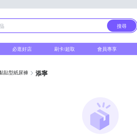
搜尋
必逛好店
刷卡/超取
會員專享
添寧
黏貼型紙尿褲